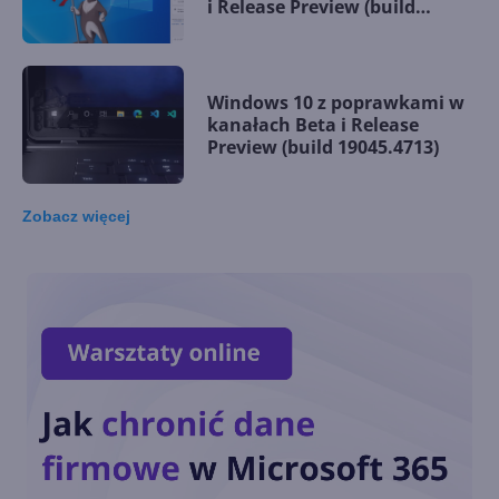
i Release Preview (build
19045.4842)
Windows 10 z poprawkami w
kanałach Beta i Release
Preview (build 19045.4713)
Zobacz
więcej
Poprawki i ulepszenia w
Windows 10 22H2 (build
19045.4593 w Beta i Release
Preview Channel)
Beta Channel znów otwarty
dla Insiderów na Windows 10