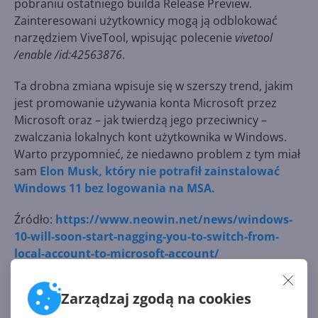
pobraniu ostatniego builda Release Preview.
Zainteresowani użytkownicy mogą ją odblokować
narzędziem ViveTool, wpisując polecenie
vivetool
/enable /id:42563876
.
Ta drobna zmiana wpisuje się w szerszy trend, jakim
jest promowanie używania konta Microsoft przez
Microsoft oraz – jak twierdzą jego przeciwnicy –
zwalczania lokalnych kont użytkownika w Windows.
Warto przypomnieć, że niedawno problem z tym miał
sam
Elon Musk, który nie potrafił zainstalować
Windows 11 bez logowania na MSA.
Źródło:
https://www.neowin.net/news/windows-
10-will-soon-start-nagging-you-to-switch-from-
local-account-to-microsoft-account/
Zarządzaj zgodą na cookies
Źródło: