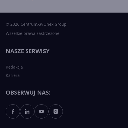
15 kamieni milowych w
Microsoft AI. Tak rodziła się
sztuczna inteligencja
© 2026 CentrumXP/Onex Group
Wszelkie prawa zastrzeżone
Najnowsze trendy w AI. Co
wydarzy się w 2026 roku w
NASZE SERWISY
sztucznej inteligencji?
Redakcja
Kariera
Każdy komputer z Windows
11 to teraz AI PC dzięki
Copilotowi
OBSERWUJ NAS:
Sztuczna inteligencja po
polsku. Dość barier
językowych