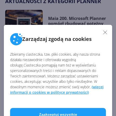
AKTUALNOŚCI Z KATEGORII PLANNER
Maia 200. Microsoft Planner
pomógł zbudować potężny
akcelerator AI
Zarządzaj zgodą na cookies
Nowy agent AI zmienia pracę
Zbieramy ciasteczka, tzw. pliki cookies, aby nasza strona
z Plannerem w Microsoft 365
działała niezawodnie i oferowała wygodną
obsługę.Ciasteczka pomagają nam też w wyświetlaniu
spersonalizowanych treści i reklam dopasowanych do
Twoich zainteresowań. Możesz zarządzać ustawieniami
cookies, akceptując wszystkie albo tylko niezbędne. W
Microsoft Planner z nowym
dowolnym momencie możesz zmienić swój wybór.
(więcej
wyglądem, funkcjami i
informacji o cookies w polityce prywatności)
gotowością na AI
Zaakceptuj wszystkie