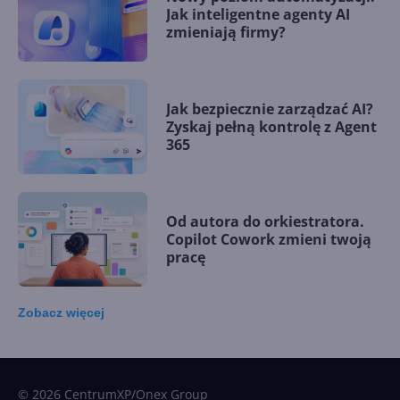
Jak inteligentne agenty AI
zmieniają firmy?
Jak bezpiecznie zarządzać AI?
Zyskaj pełną kontrolę z Agent
365
Od autora do orkiestratora.
Copilot Cowork zmieni twoją
pracę
Zobacz
więcej
15 kamieni milowych w
Microsoft AI. Tak rodziła się
sztuczna inteligencja
© 2026 CentrumXP/Onex Group