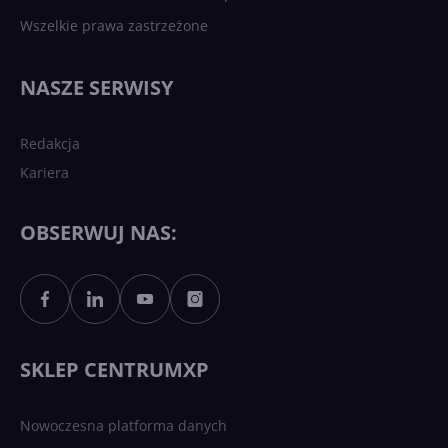
Wszelkie prawa zastrzeżone
Najnowsze trendy w AI. Co
wydarzy się w 2026 roku w
NASZE SERWISY
sztucznej inteligencji?
Redakcja
Kariera
Każdy komputer z Windows
11 to teraz AI PC dzięki
Copilotowi
OBSERWUJ NAS:
Sztuczna inteligencja po
polsku. Dość barier
językowych
SKLEP CENTRUMXP
Nowoczesna platforma danych