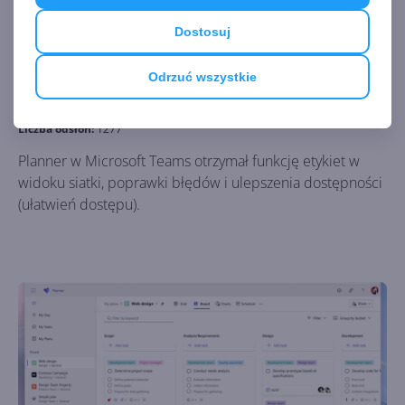
Dostosuj
Planner w Teams - podsumowanie
Odrzuć wszystkie
nowości z września
Autor:
Krzysztof Sulikowski
Opublikowano:
26.09.2024, 16:00
Liczba odsłon:
1277
Planner w Microsoft Teams otrzymał funkcję etykiet w
widoku siatki, poprawki błędów i ulepszenia dostępności
(ułatwień dostępu).