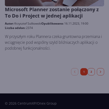
Microsoft Planner zostanie połączony z
To Do i Project w jednej aplikacji
Autor:
Krzysztof Sulikowski
Opublikowano:
16.11.2023, 19:00
Liczba odsłon:
2374
W przyszłym roku Plannera czeka gruntowna przemiana i
wciągnięcie pod wspólny szyld bliźniaczych aplikacji o
podobnej funkcjonalności.
1
2
© 2026 CentrumXP/Onex Group