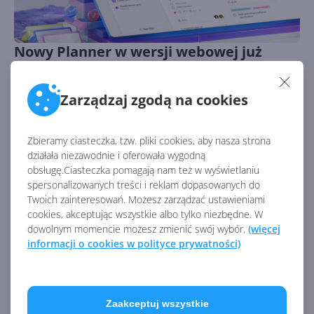
Nowy Planner w wersji webowej już
dostępny dla wybranych użytkowników
Autor:
Wojciech Błachno
Opublikowano:
18.10.2024, 20:00
Zarządzaj zgodą na cookies
Liczba odsłon:
1359
Nowy Planner w wersji webowej już dostępny dla
Zbieramy ciasteczka, tzw. pliki cookies, aby nasza strona
wybranych użytkowników
działała niezawodnie i oferowała wygodną
obsługę.Ciasteczka pomagają nam też w wyświetlaniu
spersonalizowanych treści i reklam dopasowanych do
Twoich zainteresowań. Możesz zarządzać ustawieniami
cookies, akceptując wszystkie albo tylko niezbędne. W
dowolnym momencie możesz zmienić swój wybór.
(więcej
informacji o cookies w polityce prywatności)
Zaakceptuj wszystkie