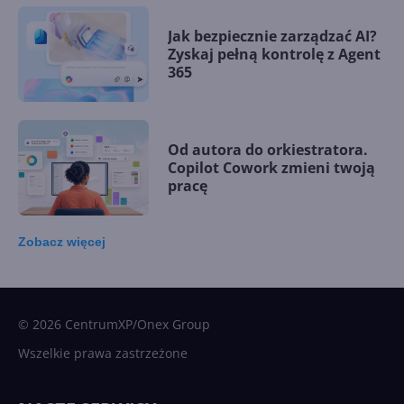
Jak bezpiecznie zarządzać AI?
Zyskaj pełną kontrolę z Agent
365
Od autora do orkiestratora.
Copilot Cowork zmieni twoją
pracę
Zobacz
więcej
15 kamieni milowych w
Microsoft AI. Tak rodziła się
sztuczna inteligencja
© 2026 CentrumXP/Onex Group
Wszelkie prawa zastrzeżone
Najnowsze trendy w AI. Co
wydarzy się w 2026 roku w