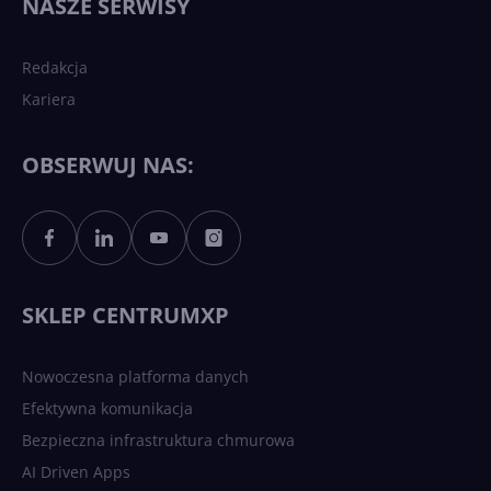
NASZE SERWISY
sztucznej inteligencji?
Redakcja
Kariera
Każdy komputer z Windows
11 to teraz AI PC dzięki
Copilotowi
OBSERWUJ NAS:
Sztuczna inteligencja po
polsku. Dość barier
językowych
SKLEP CENTRUMXP
Nowoczesna platforma danych
Efektywna komunikacja
Bezpieczna infrastruktura chmurowa
AI Driven Apps