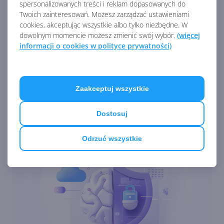
spersonalizowanych treści i reklam dopasowanych do
Zobacz
więcej
Twoich zainteresowań. Możesz zarządzać ustawieniami
cookies, akceptując wszystkie albo tylko niezbędne. W
3 nowe ulepszenia w
dowolnym momencie możesz zmienić swój wybór.
(więcej
Microsoft Authenticator
informacji o cookies w polityce prywatności)
Setki Milionów Ataków
Zaakceptuj wszystkie
Dziennie. Microsoft Zwiększa
wysiłki na rzecz
Dostosuj
cyberbezpieczeństwa:
Odrzuć wszystkie
Microsoft rozszerza
dostępność ważnej
aktualizacji Microsoft
Defender. VPN w pakiecie!
Microsoft Face Check -
weryfikacja twarzy już