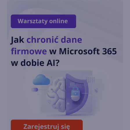
walki z zagrożeniami AI
Microsoft stawia na własne
modele AI w aplikacjach i
chmurze
Autonomiczne modele
OpenAI przeprowadziły
cyberatak na serwery Hugging
Face
Potężny model OpenAI uciekł
z sandboksa i został
wyłączony