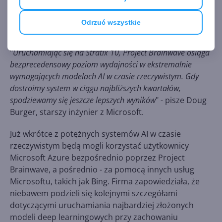
FPGA w architekturze 14 nm. System działał z
wydajnością
39,5 teraflopów
, wykonując ponad 130
Odrzuć wszystkie
tysięcy operacji obliczeniowych na cykl. Każde żądanie
przetwarzane jest w mniej niż 1 milisekundę.
"
Uruchamiając się na Stratix 10, Project Brainwave osiąga
bezprecedensowy poziom wydajności w ekstremalnie
wymagających modelach AI w czasie rzeczywistym. Gdy
dostroimy system w ciągu najbliższych kwartałów,
spodziewamy się jeszcze lepszych wyników
" - pisze Doug
Burger, starszy inżynier z Microsoft.
Już wkrótce z potężnych systemów AI w czasie
rzeczywistym będą mogli korzystać użytkownicy
Microsoft Azure bezpośrednio poprzez Project
Brainwave, a pośrednio - za pomocą innych usług
Microsoftu, takich jak Bing. Firma zapowiedziała, że
niebawem podzieli się kolejnymi szczegółami
dotyczącymi uruchamiania najbardziej złożonych
modeli deep learningowych przy zachowaniu