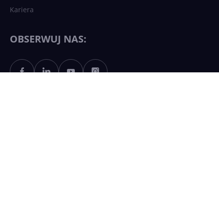
Kariera
Każdy komputer z Windows
11 to teraz AI PC dzięki
Copilotowi
OBSERWUJ NAS:
Sztuczna inteligencja po
polsku. Dość barier
językowych
SKLEP CENTRUMXP
Nowoczesna platforma danych
Efektywna komunikacja
Bezpieczna infrastruktura chmurowa
AI Driven Apps