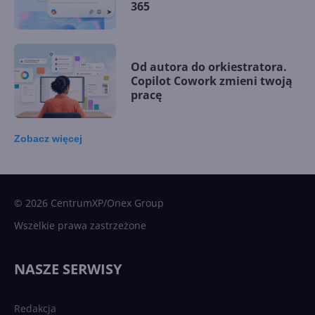
365
Od autora do orkiestratora.
Copilot Cowork zmieni twoją
pracę
Zobacz
więcej
15 kamieni milowych w
Microsoft AI. Tak rodziła się
sztuczna inteligencja
© 2026 CentrumXP/Onex Group
Wszelkie prawa zastrzeżone
Najnowsze trendy w AI. Co
wydarzy się w 2026 roku w
NASZE SERWISY
sztucznej inteligencji?
Redakcja