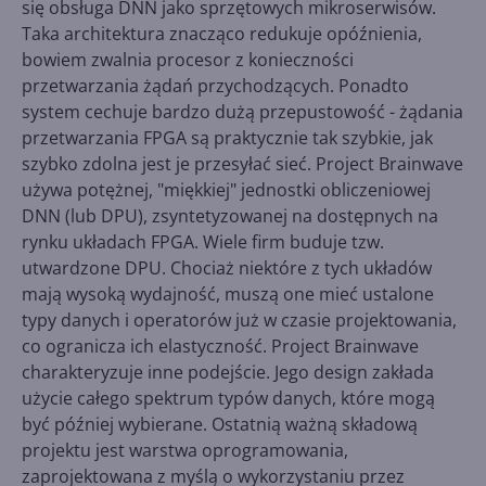
się obsługa DNN jako sprzętowych mikroserwisów.
Taka architektura znacząco redukuje opóźnienia,
bowiem zwalnia procesor z konieczności
przetwarzania żądań przychodzących. Ponadto
system cechuje bardzo dużą przepustowość - żądania
przetwarzania FPGA są praktycznie tak szybkie, jak
szybko zdolna jest je przesyłać sieć. Project Brainwave
używa potężnej, "miękkiej" jednostki obliczeniowej
DNN (lub DPU), zsyntetyzowanej na dostępnych na
rynku układach FPGA. Wiele firm buduje tzw.
utwardzone DPU. Chociaż niektóre z tych układów
mają wysoką wydajność, muszą one mieć ustalone
typy danych i operatorów już w czasie projektowania,
co ogranicza ich elastyczność. Project Brainwave
charakteryzuje inne podejście. Jego design zakłada
użycie całego spektrum typów danych, które mogą
być później wybierane. Ostatnią ważną składową
projektu jest warstwa oprogramowania,
zaprojektowana z myślą o wykorzystaniu przez