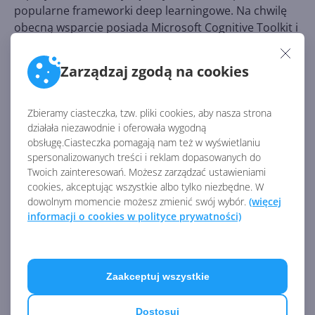
popularne frameworki deep learningowe. Na chwilę
obecną wsparcie posiada Microsoft Cognitive Toolkit i
Google Tensorflow. Microsoft ogłosił ponadto, że
zdefiniował opartą na technologii graph
Zarządzaj zgodą na cookies
reprezentację pośredniczącą, do której
przekonwertuje modele trenowane w popularnych
frameworkach, a następnie skompiluje je w wysoko
Zbieramy ciasteczka, tzw. pliki cookies, aby nasza strona
działała niezawodnie i oferowała wygodną
wydajnej infrastrukturze.
obsługę.Ciasteczka pomagają nam też w wyświetlaniu
spersonalizowanych treści i reklam dopasowanych do
Twoich zainteresowań. Możesz zarządzać ustawieniami
cookies, akceptując wszystkie albo tylko niezbędne. W
dowolnym momencie możesz zmienić swój wybór.
(więcej
informacji o cookies w polityce prywatności)
Zaakceptuj wszystkie
Na sympozjum Hot Chips 2017 implementację Project
Brainwave zaprezentowano na nowym Stratix 10
Dostosuj