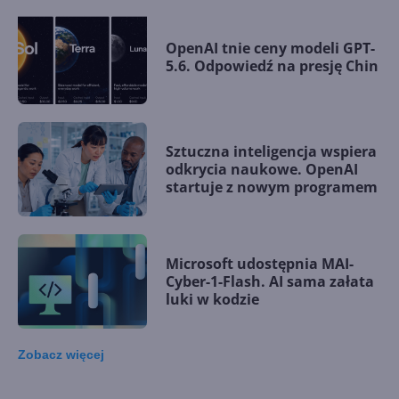
OpenAI tnie ceny modeli GPT-
5.6. Odpowiedź na presję Chin
Sztuczna inteligencja wspiera
odkrycia naukowe. OpenAI
startuje z nowym programem
Microsoft udostępnia MAI-
Cyber-1-Flash. AI sama załata
luki w kodzie
Zobacz
więcej
Microsoft wśród założycieli
Open Secure AI Alliance do