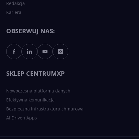
Redakcja
Kariera
Każdy komputer z Windows
11 to teraz AI PC dzięki
Copilotowi
OBSERWUJ NAS:
Sztuczna inteligencja po
polsku. Dość barier
językowych
SKLEP CENTRUMXP
Nowoczesna platforma danych
Efektywna komunikacja
Bezpieczna infrastruktura chmurowa
AI Driven Apps