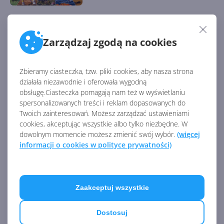
Gracze Minecrafta odtworzyli
Zarządzaj zgodą na cookies
spory fragment Nowego Jorku
Zbieramy ciasteczka, tzw. pliki cookies, aby nasza strona
działała niezawodnie i oferowała wygodną
obsługę.Ciasteczka pomagają nam też w wyświetlaniu
Microsoft Flight Simulator
spersonalizowanych treści i reklam dopasowanych do
2024 będzie dostępny w 4
Twoich zainteresowań. Możesz zarządzać ustawieniami
edycjach
cookies, akceptując wszystkie albo tylko niezbędne. W
dowolnym momencie możesz zmienić swój wybór.
(więcej
informacji o cookies w polityce prywatności)
Microsoft wypuści dokument
o pracach nad S.T.A.L.K.E.R. 2
Zaakceptuj wszystkie
Zobacz
więcej
Dostosuj