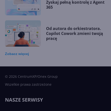
Zyskaj pełną kontrolę z Agent
365
Od autora do orkiestratora.
Copilot Cowork zmieni twoją
pracę
Zobacz
więcej
15 kamieni milowych w
Microsoft AI. Tak rodziła się
sztuczna inteligencja
© 2026 CentrumXP/Onex Group
Wszelkie prawa zastrzeżone
Najnowsze trendy w AI. Co
wydarzy się w 2026 roku w
NASZE SERWISY
sztucznej inteligencji?