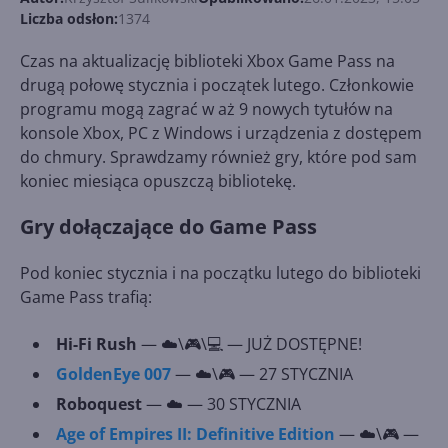
Liczba odsłon:
1374
Czas na aktualizację biblioteki Xbox Game Pass na
drugą połowę stycznia i początek lutego. Członkowie
programu mogą zagrać w aż 9 nowych tytułów na
konsole Xbox, PC z Windows i urządzenia z dostępem
do chmury. Sprawdzamy również gry, które pod sam
koniec miesiąca opuszczą bibliotekę.
Gry dołączające do Game Pass
Pod koniec stycznia i na początku lutego do biblioteki
Game Pass trafią:
Hi-Fi Rush
— ☁️\🎮\💻 — JUŻ DOSTĘPNE!
GoldenEye 007
— ☁️\🎮 — 27 STYCZNIA
Roboquest
— ☁️ — 30 STYCZNIA
Age of Empires II: Definitive Edition
— ☁️\🎮 —