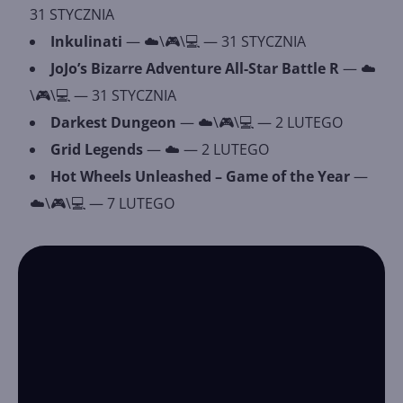
31 STYCZNIA
Inkulinati
— ☁️\🎮\💻 — 31 STYCZNIA
JoJo’s Bizarre Adventure All-Star Battle R
— ☁️
\🎮\💻 — 31 STYCZNIA
Darkest Dungeon
— ☁️\🎮\💻 — 2 LUTEGO
Grid Legends
— ☁️ — 2 LUTEGO
Hot Wheels Unleashed – Game of the Year
—
☁️\🎮\💻 — 7 LUTEGO