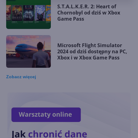
S.T.A.L.K.E.R. 2: Heart of
Chornobyl od dziś w Xbox
Game Pass
Microsoft Flight Simulator
2024 od dziś dostępny na PC,
Xbox i w Xbox Game Pass
Zobacz
więcej
Wirtualny agent AI jako nowa
pomoc techniczna Xboksa
Nowa strona główna aplikacji
Xbox na Windows