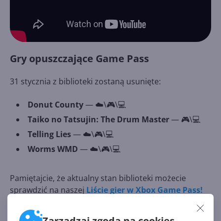
Gry opuszczające Game Pass
31 stycznia z biblioteki zostaną usunięte:
Donut County
— ☁️\🎮\💻
Taiko no Tatsujin: The Drum Master
— 🎮\💻
Telling Lies
— ☁️\🎮\💻
Worms WMD
— ☁️\🎮\💻
Pamiętajcie, że aktualny stan biblioteki możecie
sprawdzić na naszej
Liście gier w Xbox Game Pass!
Zarządzaj zgodą na cookies