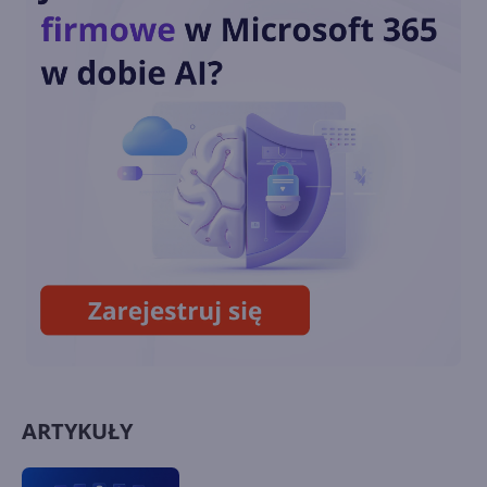
Call of Duty: Black Ops 6 od
dnia premiery w Xbox Game
Pass
Zagramy w posiadane gry w
ramach Xbox Cloud Gaming
ARTYKUŁY