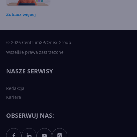
Zobacz
więcej
15 kamieni milowych w
Microsoft AI. Tak rodziła się
sztuczna inteligencja
© 2026 CentrumXP/Onex Group
Wszelkie prawa zastrzeżone
Najnowsze trendy w AI. Co
wydarzy się w 2026 roku w
NASZE SERWISY
sztucznej inteligencji?
Redakcja
Kariera
Każdy komputer z Windows
11 to teraz AI PC dzięki
Copilotowi
OBSERWUJ NAS: