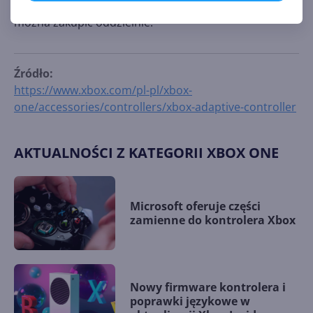
rozszerzenia (jak te widoczne na grafice) będzie
można zakupić oddzielnie.
Źródło:
https://www.xbox.com/pl-pl/xbox-
one/accessories/controllers/xbox-adaptive-controller
AKTUALNOŚCI Z KATEGORII XBOX ONE
Microsoft oferuje części
zamienne do kontrolera Xbox
Nowy firmware kontrolera i
poprawki językowe w