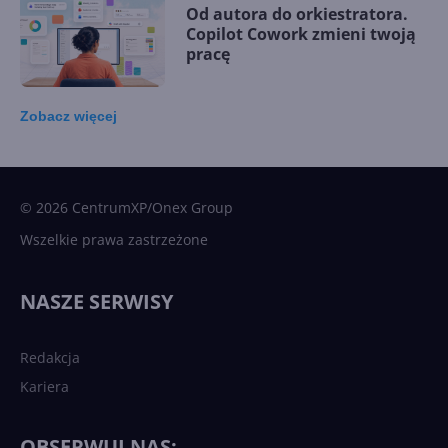
Od autora do orkiestratora.
Copilot Cowork zmieni twoją
pracę
Zobacz
więcej
15 kamieni milowych w
Microsoft AI. Tak rodziła się
sztuczna inteligencja
© 2026 CentrumXP/Onex Group
Wszelkie prawa zastrzeżone
Najnowsze trendy w AI. Co
wydarzy się w 2026 roku w
NASZE SERWISY
sztucznej inteligencji?
Redakcja
Kariera
Każdy komputer z Windows
11 to teraz AI PC dzięki
Copilotowi
OBSERWUJ NAS: