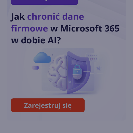
Microsoft potwierdził
zakończenie produkcji Xbox
One ponad rok temu
Streaming na Twitchu i granie
w chmurze w tytuły nowej
generacji na Xbox One
Next-genowa funkcjonalność
w aktualizacji firmware'u
kontrolerów Xbox One