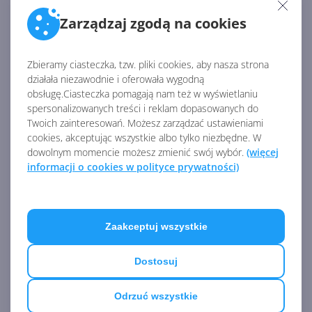
profile. Dzięki niej utworzysz wiele profili
Zarządzaj zgodą na cookies
kontrolerów i zyskasz możliwość natychmiastowego
przełączania się między trzema z nich za pomocą
Zbieramy ciasteczka, tzw. pliki cookies, aby nasza strona
wbudowanego przycisku profilu.
działała niezawodnie i oferowała wygodną
obsługę.Ciasteczka pomagają nam też w wyświetlaniu
spersonalizowanych treści i reklam dopasowanych do
Co więcej, dowiadujemy się, że Adaptacyjny kontroler
Twoich zainteresowań. Możesz zarządzać ustawieniami
Xbox będzie działał również na komputerach z
cookies, akceptując wszystkie albo tylko niezbędne. W
dowolnym momencie możesz zmienić swój wybór.
(więcej
Windows 7 i Windows 8.1, choć tu jego funkcjonalność
informacji o cookies w polityce prywatności)
będzie ograniczona (nie wiadomo jeszcze, w jaki
sposób). Pozostałe dane techniczne znaleźć można
na
stronie Xbox
.
Zaakceptuj wszystkie
Adaptacyjny kontroler Xbox można już zamówić w
przedsprzedaży na stronie
Microsoft Store
. Cena na
Dostosuj
polskim rynku wynosi 359,00 zł, a wysyłka rozpocznie
się jesienią tego roku. Warto pamiętać, że chodzi o
Odrzuć wszystkie
sam "koncentrator", czyli kontroler bazowy. Wszelkie