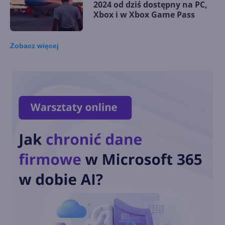
2024 od dziś dostępny na PC,
Xbox i w Xbox Game Pass
Zobacz
więcej
Wirtualny agent AI jako nowa
pomoc techniczna Xboksa
Nowa strona główna aplikacji
Xbox na Windows
Call of Duty: Black Ops 6 od
dnia premiery w Xbox Game
Pass