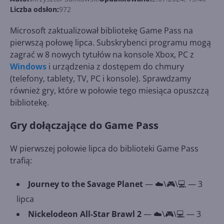
Liczba odsłon:
972
Microsoft zaktualizował bibliotekę Game Pass na
pierwszą połowę lipca. Subskrybenci programu mogą
zagrać w 8 nowych tytułów na konsole Xbox, PC z
Windows
i urządzenia z dostępem do chmury
(telefony, tablety, TV, PC i konsole). Sprawdzamy
również gry, które w połowie tego miesiąca opuszczą
bibliotekę.
Gry dołączające do Game Pass
W pierwszej połowie lipca do biblioteki Game Pass
trafią:
Journey to the Savage Planet
— ☁️\🎮\💻 — 3
lipca
Nickelodeon All-Star Brawl 2
— ☁️\🎮\💻 — 3