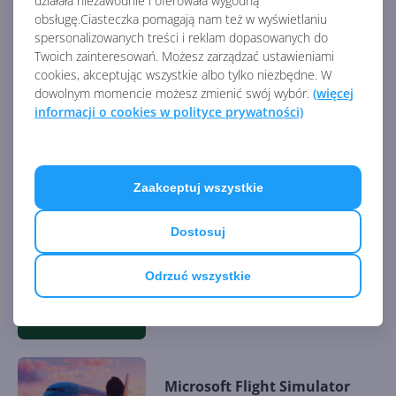
działała niezawodnie i oferowała wygodną
obsługę.Ciasteczka pomagają nam też w wyświetlaniu
spersonalizowanych treści i reklam dopasowanych do
Twoich zainteresowań. Możesz zarządzać ustawieniami
Xbox Cloud Gaming pozwala
cookies, akceptując wszystkie albo tylko niezbędne. W
streamować własne gry
dowolnym momencie możesz zmienić swój wybór.
(więcej
informacji o cookies w polityce prywatności)
Nowe awatary Xbox zostaną
Zaakceptuj wszystkie
usunięte
Dostosuj
S.T.A.L.K.E.R. 2: Heart of
Odrzuć wszystkie
Chornobyl od dziś w Xbox
Game Pass
Microsoft Flight Simulator