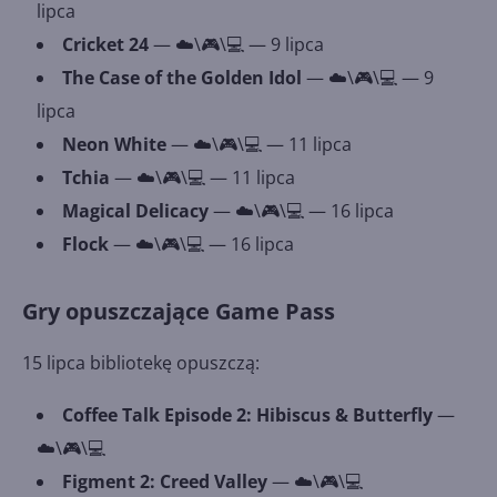
lipca
Cricket 24
— ☁️\🎮\💻 — 9 lipca
The Case of the Golden Idol
— ☁️\🎮\💻 — 9
lipca
Neon White
— ☁️\🎮\💻 — 11 lipca
Tchia
— ☁️\🎮\💻 — 11 lipca
Magical Delicacy
— ☁️\🎮\💻 — 16 lipca
Flock
— ☁️\🎮\💻 — 16 lipca
Gry opuszczające Game Pass
15 lipca bibliotekę opuszczą:
Coffee Talk Episode 2: Hibiscus & Butterfly
—
☁️\🎮\💻
Figment 2: Creed Valley
— ☁️\🎮\💻