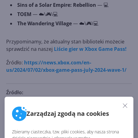
Sins of a Solar Empire: Rebellion
— 💻
TOEM
— ☁️\🎮\💻
The Wandering Village
— ☁️\🎮\💻
Przypominamy, że aktualny stan biblioteki możecie
sprawdzić na naszej
Liście gier w Xbox Game Pass!
Źródło:
https://news.xbox.com/en-
us/2024/07/02/xbox-game-pass-july-2024-wave-1/
Źródło:
https://news.xbox.com/en-us/2024/07/02/xbox-game-
pass-july-2024-wave-1/
Zarządzaj zgodą na cookies
AKTUALNOŚCI Z KATEGORII USŁUGI
Zbieramy ciasteczka, tzw. pliki cookies, aby nasza strona
XBOX