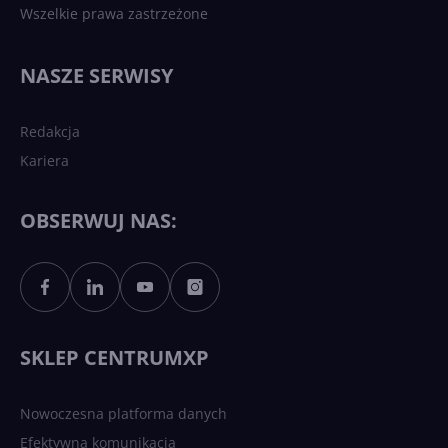
Wszelkie prawa zastrzeżone
Najnowsze trendy w AI. Co
wydarzy się w 2026 roku w
NASZE SERWISY
sztucznej inteligencji?
Redakcja
Kariera
Każdy komputer z Windows
11 to teraz AI PC dzięki
Copilotowi
OBSERWUJ NAS:
Sztuczna inteligencja po
polsku. Dość barier
językowych
SKLEP CENTRUMXP
Nowoczesna platforma danych
Efektywna komunikacja