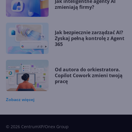
Jak inteligentne agenty AI
zmieniają firmy?
Jak bezpiecznie zarządzać AI?
Zyskaj pełną kontrolę z Agent
365
Od autora do orkiestratora.
Copilot Cowork zmieni twoją
pracę
Zobacz
więcej
15 kamieni milowych w
Microsoft AI. Tak rodziła się
sztuczna inteligencja
© 2026 CentrumXP/Onex Group