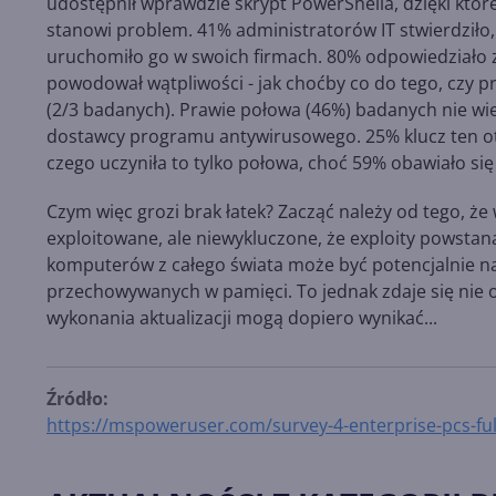
udostępnił wprawdzie skrypt PowerShella, dzięki któr
stanowi problem. 41% administratorów IT stwierdziło, ż
uruchomiło go w swoich firmach. 80% odpowiedziało zaś
powodował wątpliwości - jak choćby co do tego, czy 
(2/3 badanych). Prawie połowa (46%) badanych nie wiedz
dostawcy programu antywirusowego. 25% klucz ten o
czego uczyniła to tylko połowa, choć 59% obawiało s
Czym więc grozi brak łatek? Zacząć należy od tego, ż
exploitowane, ale niewykluczone, że exploity powstaną
komputerów z całego świata może być potencjalnie n
przechowywanych w pamięci. To jednak zdaje się nie o
wykonania aktualizacji mogą dopiero wynikać...
Źródło:
https://mspoweruser.com/survey-4-enterprise-pcs-fu