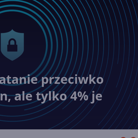
łatanie przeciwko
, ale tylko 4% je