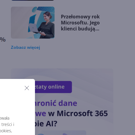
Przełomowy rok
Microsoftu. Jego
klienci budują
przewagę dzięki AI
Zobacz
więcej
Microsoft udostępnia
silnik GitHub Copilot
w Copilot Studio
OpenAI zapowiada
model Astra.
Rozwiązał 10 starych
problemów
matematycznych
rowała
treści i
Zatrzęsienie nowości
okies,