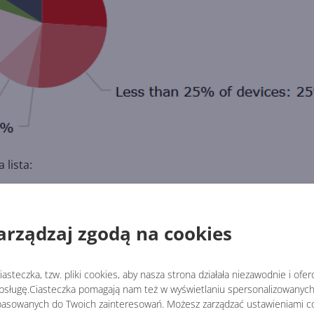
 lista:
arządzaj zgodą na cookies
ia 2018)
ia 2018)
ia 2018)
asteczka, tzw. pliki cookies, aby nasza strona działała niezawodnie i ofe
sługę.Ciasteczka pomagają nam też w wyświetlaniu spersonalizowanych 
ia 2018)
asowanych do Twoich zainteresowań. Możesz zarządzać ustawieniami co
ia 2018)