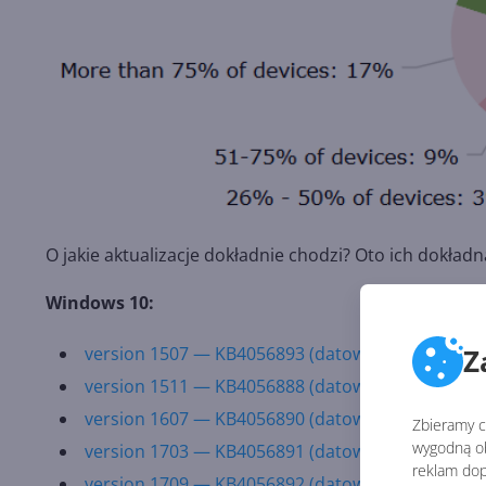
O jakie aktualizacje dokładnie chodzi? Oto ich dokładna
Windows 10:
Z
version 1507 — KB4056893 (datowany na 3 styczn
version 1511 — KB4056888 (datowany na 3 styczn
version 1607 — KB4056890 (datowany na 3 styczn
Zbieramy ci
wygodną ob
version 1703 — KB4056891 (datowany na 3 styczn
reklam dop
version 1709 — KB4056892 (datowany na 3 styczn