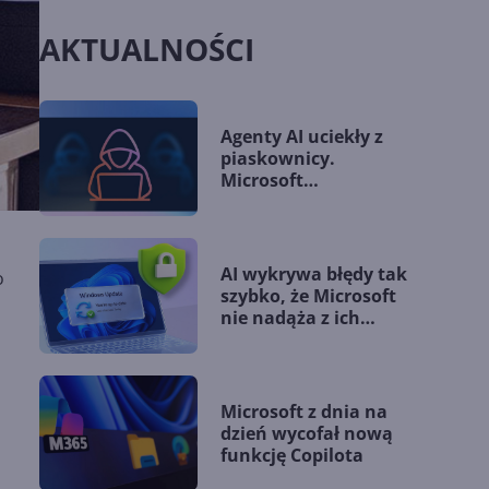
AKTUALNOŚCI
Agenty AI uciekły z
piaskownicy.
Microsoft
przedstawia nowe
wytyczne
AI wykrywa błędy tak
o
szybko, że Microsoft
nie nadąża z ich
łataniem
Microsoft z dnia na
dzień wycofał nową
funkcję Copilota