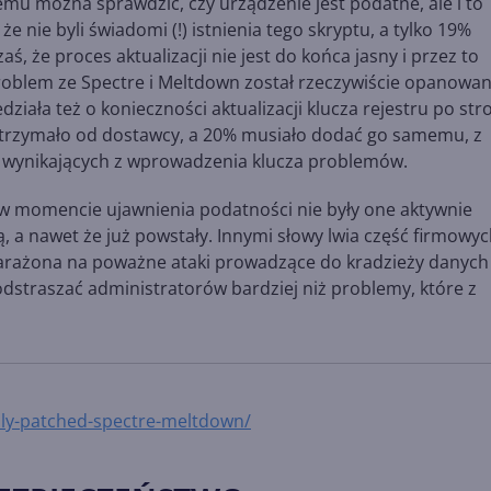
emu można sprawdzić, czy urządzenie jest podatne, ale i to
e nie byli świadomi (!) istnienia tego skryptu, a tylko 19%
, że proces aktualizacji nie jest do końca jasny i przez to
problem ze Spectre i Meltdown został rzeczywiście opanowa
iała też o konieczności aktualizacji klucza rejestru po str
trzymało od dostawcy, a 20% musiało dodać go samemu, z
ię wynikających z wprowadzenia klucza problemów.
e w momencie ujawnienia podatności nie były one aktywnie
, a nawet że już powstały. Innymi słowy lwia część firmowy
arażona na poważne ataki prowadzące do kradzieży danych
dstraszać administratorów bardziej niż problemy, które z
lly-patched-spectre-meltdown/