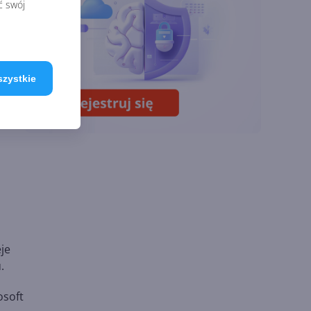
w Microsoft Teams.
ć swój
Zmiany z lipca 2026 r.
Lista zmian w
szystkie
Microsoft 365 Copilot.
Podsumowanie lipca
2026
eje
.
osoft