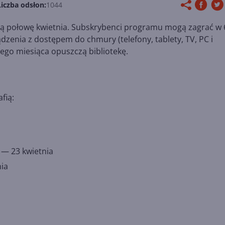
Liczba odsłon:
1044
ugą połowę kwietnia. Subskrybenci programu mogą zagrać w 
ądzenia z dostępem do chmury (telefony, tablety, TV, PC i
ego miesiąca opuszczą bibliotekę.
fią:
 — 23 kwietnia
ia