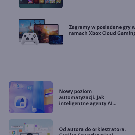
Zagramy w posiadane gry 
ramach Xbox Cloud Gamin
Nowy poziom
automatyzacji. Jak
inteligentne agenty AI
zmieniają firmy?
Od autora do orkiestratora.