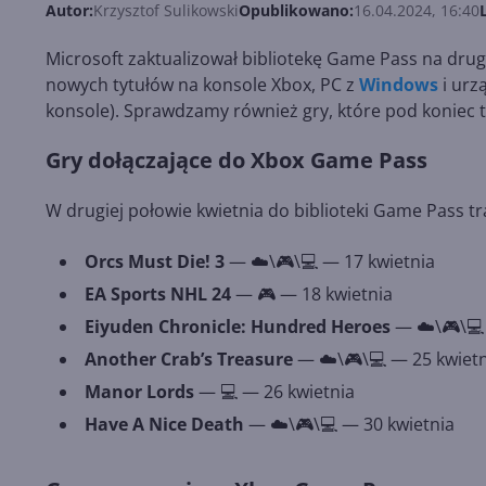
Autor:
Krzysztof Sulikowski
Opublikowano:
16.04.2024, 16:40
Microsoft zaktualizował bibliotekę Game Pass na dr
nowych tytułów na konsole Xbox, PC z
Windows
i urz
konsole). Sprawdzamy również gry, które pod koniec t
Gry dołączające do Xbox Game Pass
W drugiej połowie kwietnia do biblioteki Game Pass tra
Orcs Must Die! 3
— ☁️\🎮\💻 — 17 kwietnia
EA Sports NHL 24
— 🎮 — 18 kwietnia
Eiyuden Chronicle: Hundred Heroes
— ☁️\🎮\💻
Another Crab’s Treasure
— ☁️\🎮\💻 — 25 kwietn
Manor Lords
— 💻 — 26 kwietnia
Have A Nice Death
— ☁️\🎮\💻 — 30 kwietnia