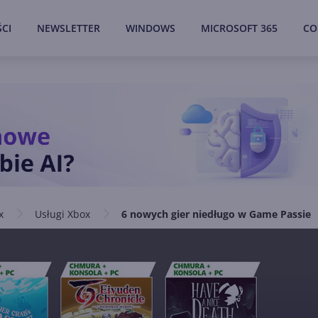
CI
NEWSLETTER
WINDOWS
MICROSOFT 365
CO
x
Usługi Xbox
6 nowych gier niedługo w Game Passie