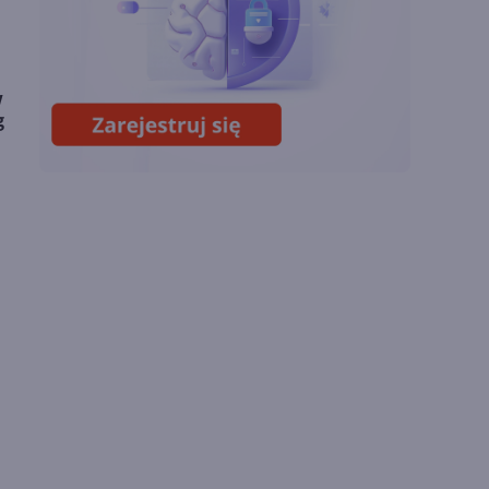
wyniki i
superaplikację
Sztuczna inteligencja
w
wspiera odkrycia
g
naukowe. OpenAI
startuje z nowym
programem