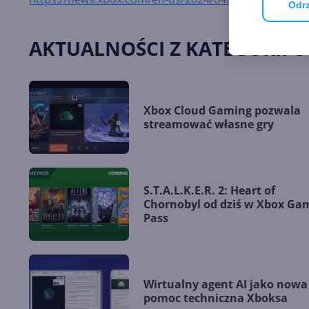
Odrz
AKTUALNOŚCI Z KATEGORII 
Xbox Cloud Gaming pozwala
streamować własne gry
S.T.A.L.K.E.R. 2: Heart of
Chornobyl od dziś w Xbox Ga
Pass
Wirtualny agent AI jako nowa
pomoc techniczna Xboksa