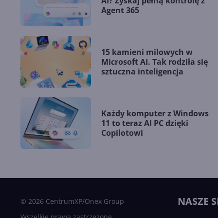
AI? Zyskaj pełną kontrolę z
Agent 365
15 kamieni milowych w
Microsoft AI. Tak rodziła się
sztuczna inteligencja
Każdy komputer z Windows
11 to teraz AI PC dzięki
Copilotowi
NASZE S
© 2026 CentrumXP/Onex Group
Wszelkie prawa zastrzeżone