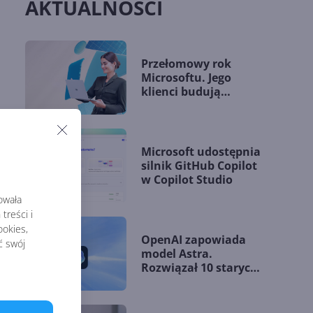
AKTUALNOŚCI
Przełomowy rok
Microsoftu. Jego
klienci budują
przewagę dzięki AI
Microsoft udostępnia
silnik GitHub Copilot
w Copilot Studio
rowała
treści i
okies,
OpenAI zapowiada
ć swój
model Astra.
Rozwiązał 10 starych
problemów
matematycznych