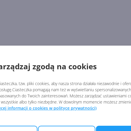
arządzaj zgodą na cookies
asteczka, tzw. pliki cookies, aby nasza strona działała niezawodnie i ofe
prawdzić na naszej
Liście gier w Xbox Game Pass!
sługę.Ciasteczka pomagają nam też w wyświetlaniu spersonalizowanych 
asowanych do Twoich zainteresowań. Możesz zarządzać ustawieniami co
 wszystkie albo tylko niezbędne. W dowolnym momencie możesz zmieni
box-game-pass-april-2024-wave-2/
ęcej informacji o cookies w polityce prywatności)
ass-april-2024-wave-2/