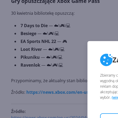
Gry opuszczające Xbox Game Pass
30 kwietnia bibliotekę opuszczą:
7 Days to Die
— ☁️\🎮\💻
Besiege
— ☁️\🎮\💻
EA Sports NHL 22
— 🎮
Loot River
— ☁️\🎮\💻
Pikuniku
— ☁️\🎮\💻
Z
Ravenlok
— ☁️\🎮\💻
Zbieramy ci
Przypominamy, że aktualny stan biblioteki możecie s
wygodną ob
reklam dop
akceptując
Źródło:
https://news.xbox.com/en-us/2024/04/16/x
wybór.
(wi
Źródło:
https://news.xbox.com/en-us/2024/04/16/xbox-game-p