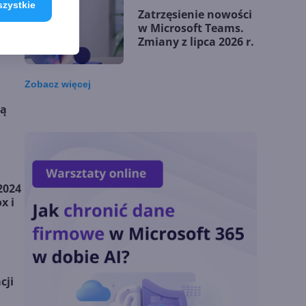
szystkie
Zatrzęsienie nowości
w Microsoft Teams.
Zmiany z lipca 2026 r.
Zobacz
więcej
Lista zmian w
ną
Microsoft 365 Copilot.
Podsumowanie lipca
2026
OpenAI tnie ceny
2024
modeli GPT-5.6.
x i
Odpowiedź na presję
Chin
Miliardy z AI i
cji
chmury. Microsoft
ogłasza znakomite