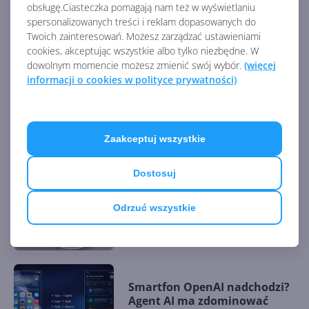
obsługę.Ciasteczka pomagają nam też w wyświetlaniu
spersonalizowanych treści i reklam dopasowanych do
OpenAI prezentuje Codex
Twoich zainteresowań. Możesz zarządzać ustawieniami
Micro. Fizyczny panel do
cookies, akceptując wszystkie albo tylko niezbędne. W
kontroli agentów AI
dowolnym momencie możesz zmienić swój wybór.
(więcej
informacji o cookies w polityce prywatności)
Microsoft ogłasza Project
Solara. Nadchodzi era
Zaakceptuj wszystkie
urządzeń bez aplikacji
Dostosuj
O ten klawisz była awantura.
Odrzuć wszystkie
Microsoft ustępuje i szykuje
aktualizację
Smartfon OpenAI nadchodzi?
Agent AI ma zdominować