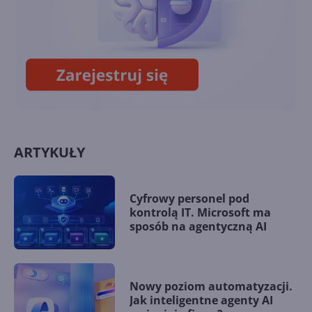
8BitDo wypuści klawiaturę i
mysz w stylu retro Xboksa
ARTYKUŁY
Cyfrowy personel pod
kontrolą IT. Microsoft ma
sposób na agentyczną AI
Nowy poziom automatyzacji.
Jak inteligentne agenty AI