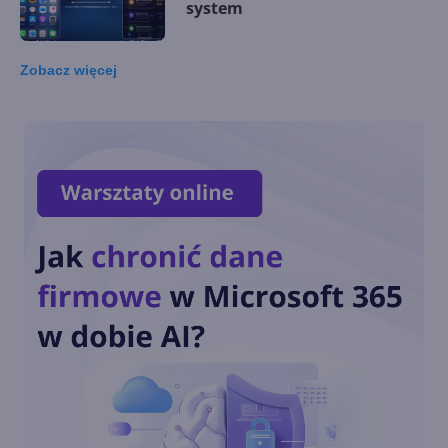
system
Zobacz
więcej
Microsoft wprowadza
autorski akcelerator AI. Maia
200 kosi konkurencję
Generatywna AI na co
czwartym laptopie w 2024 r.
Kiedy zdominuje rynek?
Microsoft opatentował
udostępnianie obrazu z VR do
VR