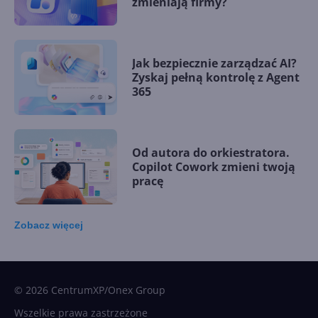
zmieniają firmy?
Jak bezpiecznie zarządzać AI?
Zyskaj pełną kontrolę z Agent
365
Od autora do orkiestratora.
Copilot Cowork zmieni twoją
pracę
Zobacz
więcej
15 kamieni milowych w
Microsoft AI. Tak rodziła się
sztuczna inteligencja
© 2026 CentrumXP/Onex Group
Wszelkie prawa zastrzeżone