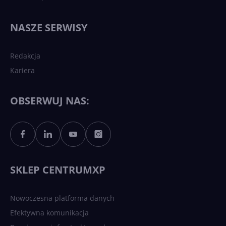
Najnowsze trendy w AI. Co
wydarzy się w 2026 roku w
NASZE SERWISY
sztucznej inteligencji?
Redakcja
Kariera
Każdy komputer z Windows
11 to teraz AI PC dzięki
Copilotowi
OBSERWUJ NAS:
Sztuczna inteligencja po
polsku. Dość barier
językowych
SKLEP CENTRUMXP
Nowoczesna platforma danych
Efektywna komunikacja