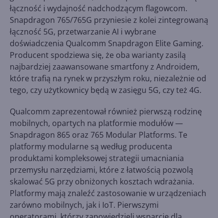
łączność i wydajność nadchodzącym flagowcom.
Snapdragon 765/765G przyniesie z kolei zintegrowaną
łączność 5G, przetwarzanie AI i wybrane
doświadczenia Qualcomm Snapdragon Elite Gaming.
Producent spodziewa się, że oba warianty zasilą
najbardziej zaawansowane smartfony z Androidem,
które trafią na rynek w przyszłym roku, niezależnie od
tego, czy użytkownicy będą w zasięgu 5G, czy też 4G.
Qualcomm zaprezentował również pierwszą rodzinę
mobilnych, opartych na platformie modułów —
Snapdragon 865 oraz 765 Modular Platforms. Te
platformy modularne są według producenta
produktami kompleksowej strategii umacniania
przemysłu narzędziami, które z łatwością pozwolą
skalować 5G przy obniżonych kosztach wdrażania.
Platformy mają znaleźć zastosowanie w urządzeniach
zarówno mobilnych, jak i IoT. Pierwszymi
operatorami, którzy zapowiedzieli wsparcie dla