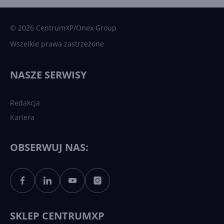
Microsoft AI. Tak rodziła się
sztuczna inteligencja
© 2026 CentrumXP/Onex Group
Wszelkie prawa zastrzeżone
Najnowsze trendy w AI. Co
wydarzy się w 2026 roku w
NASZE SERWISY
sztucznej inteligencji?
Redakcja
Kariera
Każdy komputer z Windows
11 to teraz AI PC dzięki
Copilotowi
OBSERWUJ NAS:
Sztuczna inteligencja po
polsku. Dość barier
językowych
SKLEP CENTRUMXP