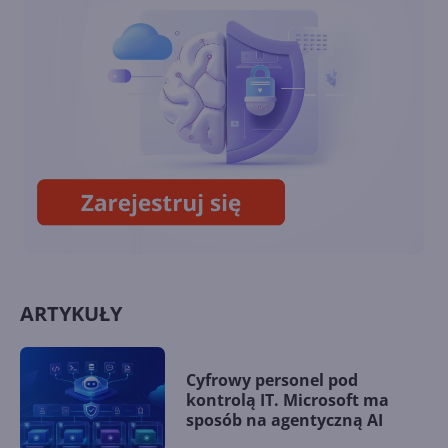
rozwoju polskich firm w
latach 2021-2022. Co wynika z
raportu?
Microsoft Advertising z ofertą
inteligentnych kampanii dla
SMB
ARTYKUŁY
Cyfrowy personel pod
kontrolą IT. Microsoft ma
sposób na agentyczną AI