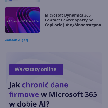
Microsoft Dynamics 365
Contact Center oparty na
Copilocie już ogólnodostępny
Zobacz
więcej
AI dla marketingowców w
integracji Typeface i Microsoft
Dynamics 365 Customer
Insights
Microsoft ułatwi firmom
zarządzanie aplikacjami
Win32
Inwestycje IT w kierunku