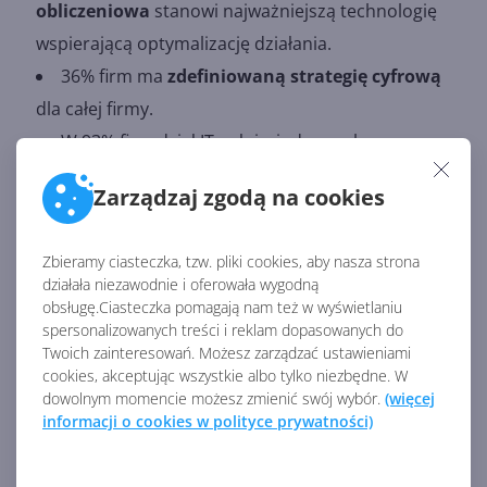
obliczeniowa
stanowi najważniejszą technologię
wspierającą optymalizację działania.
36% firm ma
zdefiniowaną strategię cyfrową
dla całej firmy.
W 93% firm dział IT pełni wiodącą rolę we
wdrażaniu strategii cyfryzacji, choć rola samego
Zarządzaj zgodą na cookies
działu w organizacji zmienia się –
nie ma już
podziału na IT i biznes
.
Zbieramy ciasteczka, tzw. pliki cookies, aby nasza strona
43% badanych
integruje własne produkty i
działała niezawodnie i oferowała wygodną
usługi z aplikacjami i danymi
, rozszerzając pole
obsługę.Ciasteczka pomagają nam też w wyświetlaniu
spersonalizowanych treści i reklam dopasowanych do
wykorzystania produktów.
Twoich zainteresowań. Możesz zarządzać ustawieniami
cookies, akceptując wszystkie albo tylko niezbędne. W
dowolnym momencie możesz zmienić swój wybór.
(więcej
Cyfrową transformację można jeszcze zdefiniować
informacji o cookies w polityce prywatności)
poprzez efekty, takie jak zaangażowanie klientów,
wspomaganie pracowników, optymalizacja operacji i
przekształcanie produktów. Warto jeszcze podkreślić,