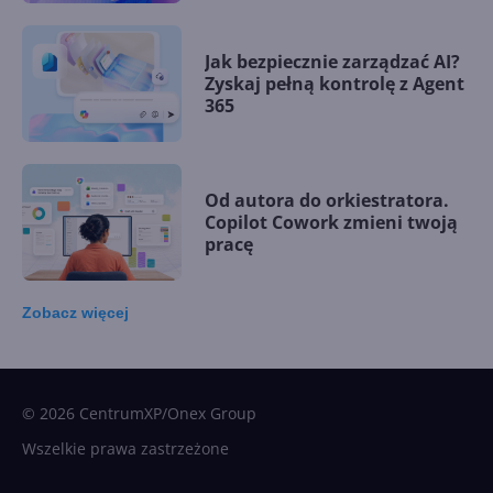
Jak bezpiecznie zarządzać AI?
Zyskaj pełną kontrolę z Agent
365
Od autora do orkiestratora.
Copilot Cowork zmieni twoją
pracę
Zobacz
więcej
15 kamieni milowych w
Microsoft AI. Tak rodziła się
sztuczna inteligencja
© 2026 CentrumXP/Onex Group
Wszelkie prawa zastrzeżone
Najnowsze trendy w AI. Co