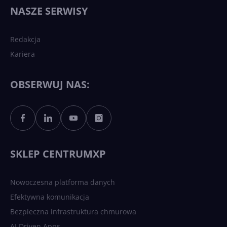
wydarzy się w 2026 roku w
NASZE SERWISY
sztucznej inteligencji?
Redakcja
Kariera
Każdy komputer z Windows
11 to teraz AI PC dzięki
Copilotowi
OBSERWUJ NAS:
Sztuczna inteligencja po
polsku. Dość barier
językowych
SKLEP CENTRUMXP
Nowoczesna platforma danych
Efektywna komunikacja
Bezpieczna infrastruktura chmurowa
AI Driven Apps