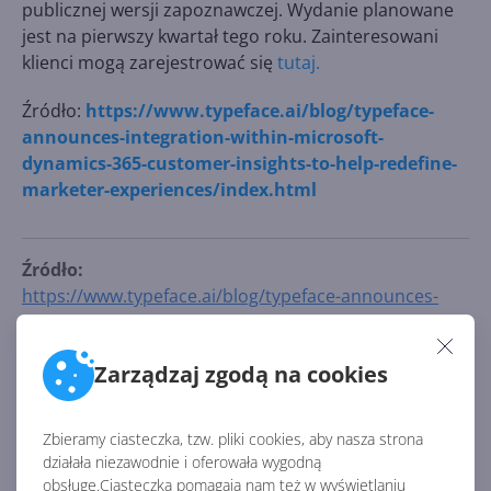
publicznej wersji zapoznawczej. Wydanie planowane
jest na pierwszy kwartał tego roku. Zainteresowani
klienci mogą zarejestrować się
tutaj.
Źródło:
https://www.typeface.ai/blog/typeface-
announces-integration-within-microsoft-
dynamics-365-customer-insights-to-help-redefine-
marketer-experiences/index.html
Źródło:
https://www.typeface.ai/blog/typeface-announces-
integration-within-microsoft-dynamics-365-customer-
insights-to-help-redefine-marketer-
Zarządzaj zgodą na cookies
experiences/index.html
AKTUALNOŚCI Z KATEGORII
ROZWIĄZANIA DLA BIZNESU
Zbieramy ciasteczka, tzw. pliki cookies, aby nasza strona
działała niezawodnie i oferowała wygodną
obsługę.Ciasteczka pomagają nam też w wyświetlaniu