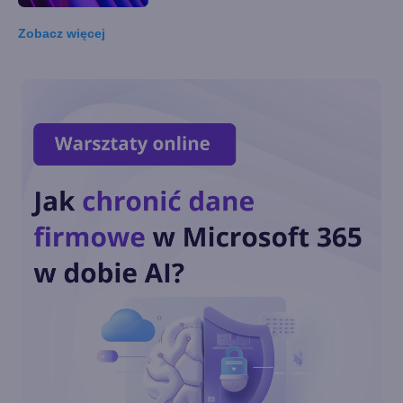
Zobacz
więcej
AI dla marketingowców w
integracji Typeface i Microsoft
Dynamics 365 Customer
Insights
Microsoft ułatwi firmom
zarządzanie aplikacjami
Win32
Inwestycje IT w kierunku
rozwoju polskich firm w
latach 2021-2022. Co wynika z
raportu?
Microsoft Advertising z ofertą