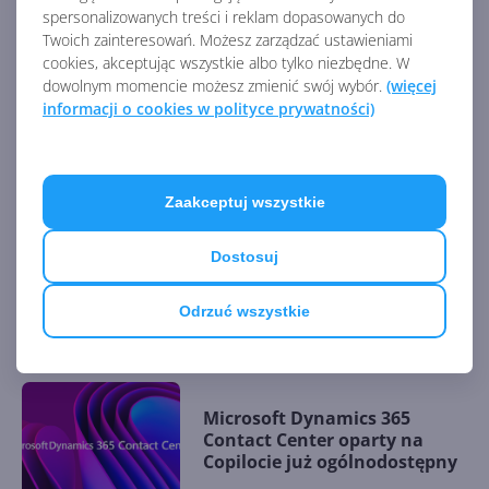
Lepsze planowanie z
spersonalizowanych treści i reklam dopasowanych do
Microsoft Fabric, Power BI i
Twoich zainteresowań. Możesz zarządzać ustawieniami
Lumel
cookies, akceptując wszystkie albo tylko niezbędne. W
dowolnym momencie możesz zmienić swój wybór.
(więcej
informacji o cookies w polityce prywatności)
Microsoft Translator Pro z
obsługą tłumaczeń speech-to-
speech
Zaakceptuj wszystkie
Dostosuj
Microsoft Viva Glint z nową
funkcjonalnością 360
Odrzuć wszystkie
Feedback
Microsoft Dynamics 365
Contact Center oparty na
Copilocie już ogólnodostępny