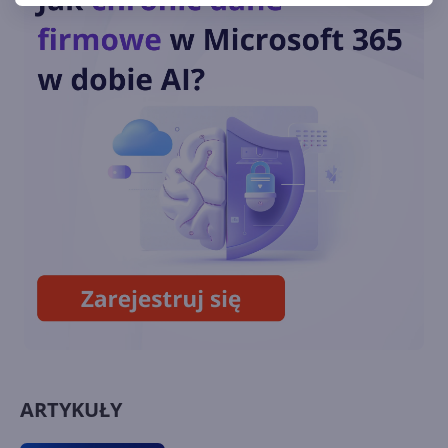
Snapdragon X Series
Microsoft dodaje nowe
narzędzia, aby usprawnić
wyszukiwanie plików w
OneDrive
Windows App ogólnodostępna
na wszystkich głównych
platformach
ARTYKUŁY