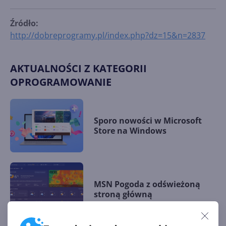
Źródło:
http://dobreprogramy.pl/index.php?dz=15&n=2837
AKTUALNOŚCI Z KATEGORII
OPROGRAMOWANIE
Sporo nowości w Microsoft
Store na Windows
MSN Pogoda z odświeżoną
stroną główną