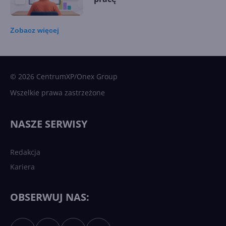
Zobacz
więcej
15 kamieni milowych w
Microsoft AI. Tak rodziła się
sztuczna inteligencja
© 2026 CentrumXP/Onex Group
Wszelkie prawa zastrzeżone
Najnowsze trendy w AI. Co
wydarzy się w 2026 roku w
NASZE SERWISY
sztucznej inteligencji?
Redakcja
Kariera
Każdy komputer z Windows
11 to teraz AI PC dzięki
Copilotowi
OBSERWUJ NAS: