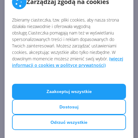
Zarządzaj zgodą na cookies
Universal Print Anywhere -
funkcja drukowania z
Zbieramy ciasteczka, tzw. pliki cookies, aby nasza strona
dowolnego miejsca
działała niezawodnie i oferowała wygodną
obsługę.Ciasteczka pomagają nam też w wyświetlaniu
spersonalizowanych treści i reklam dopasowanych do
Twoich zainteresowań. Możesz zarządzać ustawieniami
Znamy już zwycięzców
cookies, akceptując wszystkie albo tylko niezbędne. W
Microsoft Store Awards 2024
dowolnym momencie możesz zmienić swój wybór.
(więcej
informacji o cookies w polityce prywatności)
Zobacz
więcej
Łącze z telefonem na
Zaakceptuj wszystkie
Windows 11 nie pozwala
usunąć telefonu
Dostosuj
Odrzuć wszystkie
Blender i inne aplikacje
Windows z ulepszeniami na