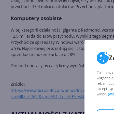
Usługi chmurowe zanotowały największy wzrost, jak i
przychód - 13,4 miliarda dolarów. Przychód z platform
Komputery osobiste
W tej kategorii działalności giganta z Redmond, wzros
12,9 miliarda dolarów przychodu. Wyniki z tego segme
Przychód ze sprzedaży Windows wzrósł o 7%, a z og
o 9%. Najciekawiej prezentują się liczby w kontekście
sprzedaż urządzeń Surface o 28%.
Z
Dochód operacyjny całej firmy wyniósł 13,4 miliarda 
Zbieramy ci
wygodną ob
reklam dop
Źródło:
akceptując
https://www.microsoft.com/en-us/Investor/earnings/
wybór.
(wi
ranMID=24542&ranEAID=TnL5HPStwNw&ranSiteID=T
Yw0e3FBnstYLnLfsN69Ifw&irgwc=1&OCID=AID2000142_
xiybrtphpgf0x00%29%