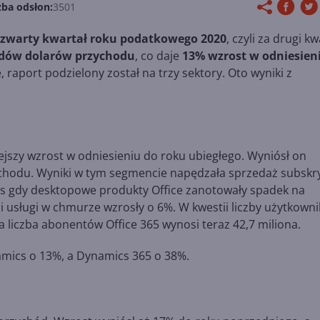
zba odsłon:
3501
czwarty kwartał roku podatkowego 2020
, czyli za drugi kw
rdów dolarów przychodu
, co daje
13% wzrost w odniesien
e, raport podzielony został na trzy sektory. Oto wyniki z
szy wzrost w odniesieniu do roku ubiegłego. Wyniósł on
zychodu. Wyniki w tym segmencie napędzała sprzedaż subskry
zas gdy desktopowe produkty Office zanotowały spadek na
 usługi w chmurze wzrosły o 6%. W kwestii liczby użytkown
na liczba abonentów Office 365 wynosi teraz 42,7 miliona.
amics o 13%, a Dynamics 365 o 38%.