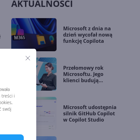
AKTUALNOŚCI
Microsoft z dnia na
dzień wycofał nową
ł
funkcję Copilota
rósł
%, a
Przełomowy rok
Microsoftu. Jego
klienci budują
arów.
przewagę dzięki AI
rowała
treści i
okies,
Microsoft udostępnia
ć swój
silnik GitHub Copilot
w Copilot Studio
3zv2