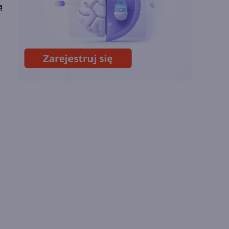
Chin
ą
Miliardy z AI i
chmury. Microsoft
ogłasza znakomite
wyniki i
superaplikację