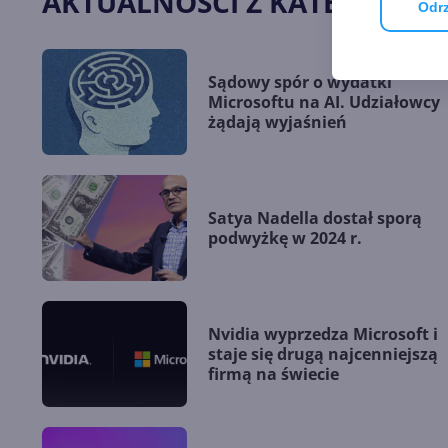
AKTUALNOŚCI Z KATEGORII 
Odrz
Sądowy spór o wydatki
Microsoftu na AI. Udziałowcy
żądają wyjaśnień
Satya Nadella dostał sporą
podwyżkę w 2024 r.
Nvidia wyprzedza Microsoft i
staje się drugą najcenniejszą
firmą na świecie