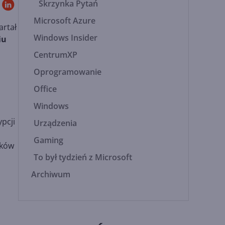
Skrzynka Pytań
Microsoft Azure
artał
Windows Insider
iu
CentrumXP
Oprogramowanie
Office
Windows
pcji
Urządzenia
Gaming
ików
To był tydzień z Microsoft
Archiwum