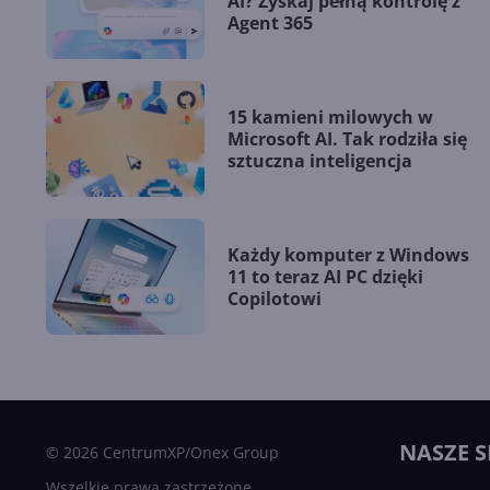
AI? Zyskaj pełną kontrolę z
Agent 365
15 kamieni milowych w
Microsoft AI. Tak rodziła się
sztuczna inteligencja
Każdy komputer z Windows
11 to teraz AI PC dzięki
Copilotowi
NASZE S
© 2026 CentrumXP/Onex Group
Wszelkie prawa zastrzeżone