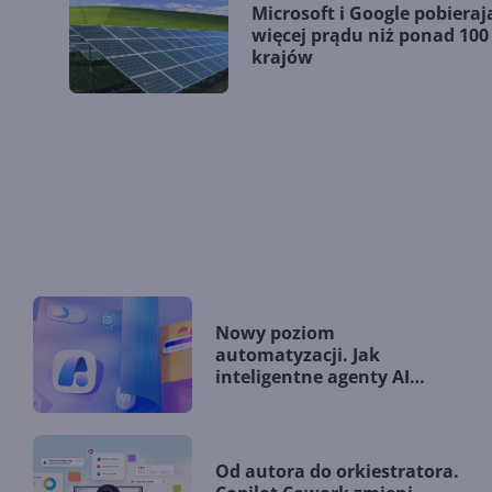
Microsoft i Google pobieraj
więcej prądu niż ponad 100
krajów
Nowy poziom
automatyzacji. Jak
inteligentne agenty AI
zmieniają firmy?
Od autora do orkiestratora.