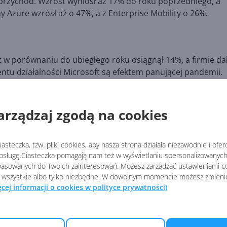
 przychód. Wzrost wyniósł aż 17% do roku poprzedniego, a
y Azure wzrósł aż o 47%, a z Enterprise Mobility o 26%.
t w porównaniu do ubiegłego roku osiągnął 14%, a firmie da
ntu działalności Microsoft są efektem panującej pandemii.
ółu komercyjnych usług Windows i chmurowych przychód wz
 gier na Xbox i urządzeń Surface. Xbox zanotował wzrost o 65
arządzaj zgodą na cookies
dolarów przy dochodzie netto w wysokości 11,2 miliarda dol
asteczka, tzw. pliki cookies, aby nasza strona działała niezawodnie i ofe
sługę.Ciasteczka pomagają nam też w wyświetlaniu spersonalizowanych 
asowanych do Twoich zainteresowań. Możesz zarządzać ustawieniami co
 wszystkie albo tylko niezbędne. W dowolnym momencie możesz zmieni
FY-2020-Q4/press-release-webcast?
ęcej informacji o cookies w polityce prywatności)
nL5HPStwNw-Yw0e3FBnstYLnLfsN69Ifw&epi=TnL5HPStwNw-
aff_7593_1243925&tduid=%28ir__wekjdvfjwokftxebkk0sohz