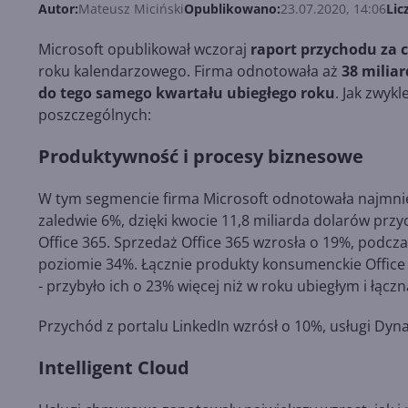
Autor:
Mateusz Miciński
Opublikowano:
23.07.2020, 14:06
Lic
Microsoft opublikował wczoraj
raport przychodu za 
roku kalendarzowego. Firma odnotowała aż
38 milia
do tego samego kwartału ubiegłego roku
. Jak zwykl
poszczególnych:
Produktywność i procesy biznesowe
W tym segmencie firma Microsoft odnotowała najmniej
zaledwie 6%, dzięki kwocie 11,8 miliarda dolarów pr
Office 365. Sprzedaż Office 365 wzrosła o 19%, podc
poziomie 34%. Łącznie produkty konsumenckie Office i
- przybyło ich o 23% więcej niż w roku ubiegłym i łącz
Przychód z portalu LinkedIn wzrósł o 10%, usługi Dyn
Intelligent Cloud