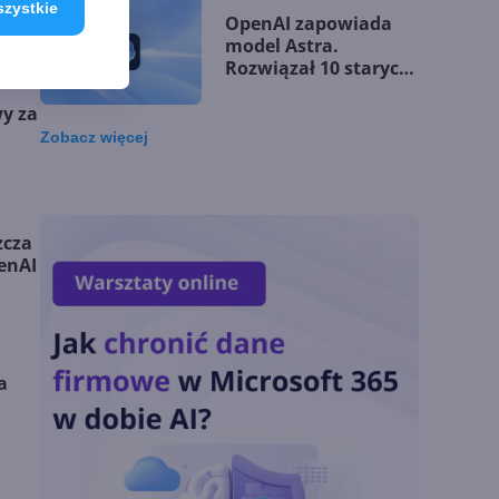
szystkie
OpenAI zapowiada
model Astra.
Rozwiązał 10 starych
problemów
matematycznych
wy za
Zobacz
więcej
Zatrzęsienie nowości
w Microsoft Teams.
Zmiany z lipca 2026 r.
zcza
penAI
Lista zmian w
Microsoft 365 Copilot.
Podsumowanie lipca
2026
a
OpenAI tnie ceny
modeli GPT-5.6.
Odpowiedź na presję