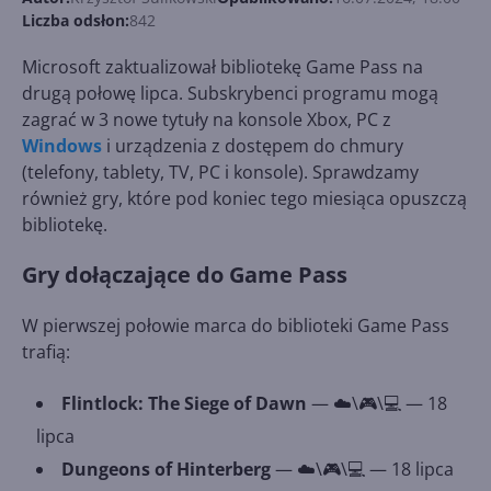
Liczba odsłon:
842
Microsoft zaktualizował bibliotekę Game Pass na
drugą połowę lipca. Subskrybenci programu mogą
zagrać w 3 nowe tytuły na konsole Xbox, PC z
Windows
i urządzenia z dostępem do chmury
(telefony, tablety, TV, PC i konsole). Sprawdzamy
również gry, które pod koniec tego miesiąca opuszczą
bibliotekę.
Gry dołączające do Game Pass
W pierwszej połowie marca do biblioteki Game Pass
trafią:
Flintlock: The Siege of Dawn
— ☁️\🎮\💻 — 18
lipca
Dungeons of Hinterberg
— ☁️\🎮\💻 — 18 lipca