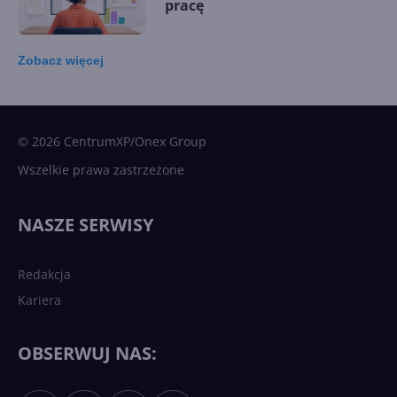
pracę
Zobacz
więcej
15 kamieni milowych w
Microsoft AI. Tak rodziła się
sztuczna inteligencja
© 2026 CentrumXP/Onex Group
Wszelkie prawa zastrzeżone
Najnowsze trendy w AI. Co
wydarzy się w 2026 roku w
NASZE SERWISY
sztucznej inteligencji?
Redakcja
Kariera
Każdy komputer z Windows
11 to teraz AI PC dzięki
Copilotowi
OBSERWUJ NAS: