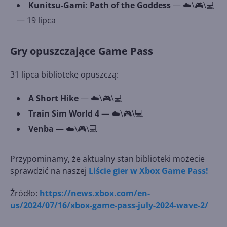
Kunitsu-Gami: Path of the Goddess
— ☁️\🎮\💻
— 19 lipca
Gry opuszczające Game Pass
31 lipca bibliotekę opuszczą:
A Short Hike
— ☁️\🎮\💻
Train Sim World 4
— ☁️\🎮\💻
Venba
— ☁️\🎮\💻
Przypominamy, że aktualny stan biblioteki możecie
sprawdzić na naszej
Liście gier w Xbox Game Pass!
Źródło:
https://news.xbox.com/en-
us/2024/07/16/xbox-game-pass-july-2024-wave-2/