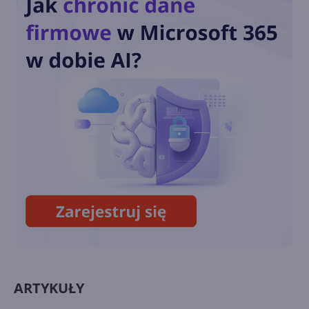
Xbox na Windows
Call of Duty: Black Ops 6 od
dnia premiery w Xbox Game
Pass
Zagramy w posiadane gry w
ramach Xbox Cloud Gaming
ARTYKUŁY