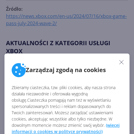
Źródło:
https://news.xbox.com/en-us/2024/07/16/xbox-game-
pass-july-2024-wave-2/
AKTUALNOŚCI Z KATEGORII USŁUGI
XBOX
Zarządzaj zgodą na cookies
Xbox Cloud Gaming pozwala
streamować własne gry
Zbieramy ciasteczka, tzw. pliki cookies, aby nasza strona
działała niezawodnie i oferowała wygodną
obsługę.Ciasteczka pomagają nam też w wyświetlaniu
spersonalizowanych treści i reklam dopasowanych do
Nowe awatary Xbox zostaną
Twoich zainteresowań. Możesz zarządzać ustawieniami
usunięte
cookies, akceptując wszystkie albo tylko niezbędne. W
dowolnym momencie możesz zmienić swój wybór.
(więcej
informacji o cookies w polityce prywatności)