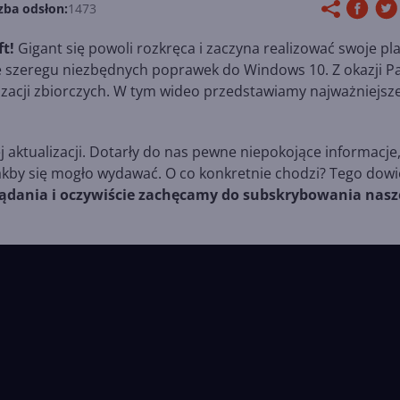
zba odsłon:
1473
ft!
Gigant się powoli rozkręca i zaczyna realizować swoje pl
 szeregu niezbędnych poprawek do Windows 10. Z okazji P
lizacji zbiorczych. W tym wideo przedstawiamy najważniejsz
aktualizacji. Dotarły do nas pewne niepokojące informacje
 jakby się mogło wydawać. O co konkretnie chodzi? Tego dowi
ądania i oczywiście zachęcamy do subskrybowania nasz