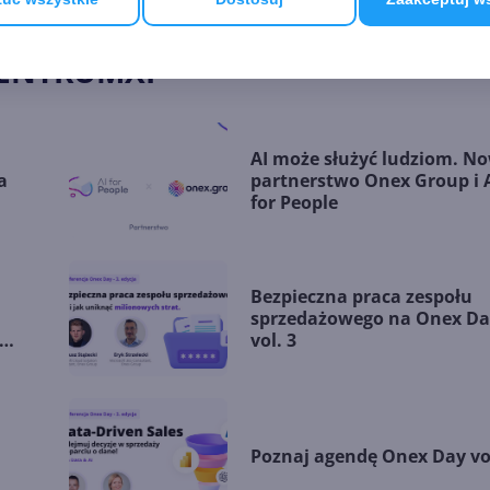
CENTRUMXP
AI może służyć ludziom. N
a
partnerstwo Onex Group i 
for People
Bezpieczna praca zespołu
sprzedażowego na Onex Da
vol. 3
Poznaj agendę Onex Day vol