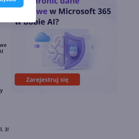
Odpowiedź na presję
Chin
Miliardy z AI i
chmury. Microsoft
ogłasza znakomite
owe
wyniki i
AI
superaplikację
Sztuczna inteligencja
wspiera odkrycia
naukowe. OpenAI
startuje z nowym
y
programem
. 3!