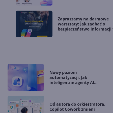
Zapraszamy na darmowe
warsztaty: Jak zadbać o
bezpieczeństwo informacji
Microsoft 365 i Copilot
Nowy poziom
automatyzacji. Jak
inteligentne agenty AI
zmieniają firmy?
Od autora do orkiestratora.
Copilot Cowork zmieni