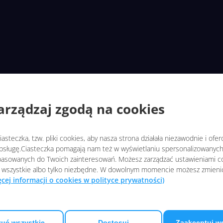
arządzaj zgodą na cookies
asteczka, tzw. pliki cookies, aby nasza strona działała niezawodnie i ofe
sługę.Ciasteczka pomagają nam też w wyświetlaniu spersonalizowanych 
asowanych do Twoich zainteresowań. Możesz zarządzać ustawieniami co
 wszystkie albo tylko niezbędne. W dowolnym momencie możesz zmieni
ęcej informacji o cookies w polityce prywatności)
uć wszystkie
Dostosuj
Zaakceptuj w