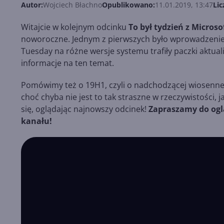
Autor:
Wojciech Błachno
Opublikowano:
11.01.2019, 13:47
Lic
Witajcie w kolejnym odcinku
To był tydzień z Microso
noworoczne. Jednym z pierwszych było wprowadzenie
Tuesday na różne wersje systemu trafiły paczki aktua
informacje na ten temat.
Pomówimy też o 19H1, czyli o nadchodzącej wiosennej 
choć chyba nie jest to tak straszne w rzeczywistości,
się, oglądając najnowszy odcinek!
Zapraszamy do ogl
kanału!