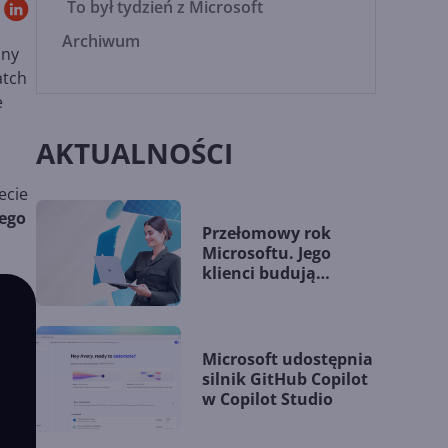
To był tydzień z Microsoft
Archiwum
any
atch
e
AKTUALNOŚCI
,
ecie
ego
Przełomowy rok
Microsoftu. Jego
klienci budują
przewagę dzięki AI
Microsoft udostępnia
silnik GitHub Copilot
w Copilot Studio