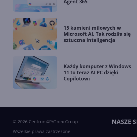
Agent 365
15 kamieni milowych w
Microsoft AI. Tak rodziła się
sztuczna inteligencja
Każdy komputer z Windows
11 to teraz AI PC dzięki
Copilotowi
NASZE S
© 2026 CentrumXP/Onex Group
Wszelkie prawa zastrzeżone