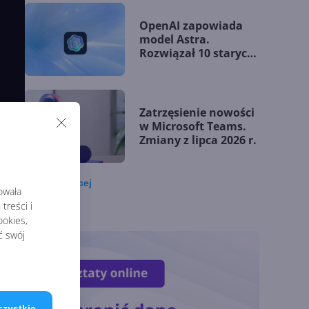
OpenAI zapowiada
model Astra.
Rozwiązał 10 starych
problemów
matematycznych
Zatrzęsienie nowości
w Microsoft Teams.
Zmiany z lipca 2026 r.
Zobacz
więcej
rowała
Lista zmian w
treści i
Microsoft 365 Copilot.
okies,
Podsumowanie lipca
ć swój
2026
OpenAI tnie ceny
modeli GPT-5.6.
szystkie