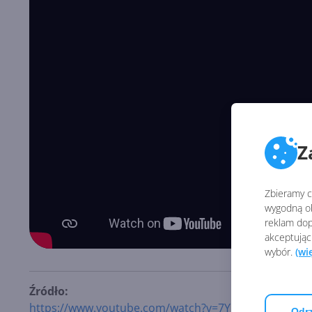
Z
Zbieramy ci
wygodną ob
reklam dop
akceptując
wybór.
(wi
Źródło:
https://www.youtube.com/watch?v=7YrSbB7tz9k
Odrz