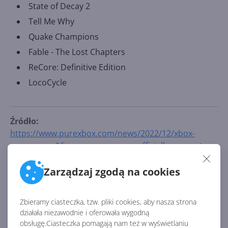
State of Decay 2
Tell Me Why
Quake Champions
Fable - The Lost Chapters
ReCore: Definitive Edition
LocoCycle
Źródło:
https://www.purexbox.com/news/2022/12/xbox-
announces-16-more-games-now-officially-supported-
on-steam-deck
Zarządzaj zgodą na cookies
AKTUALNOŚCI Z KATEGORII USŁUGI
XBOX
Zbieramy ciasteczka, tzw. pliki cookies, aby nasza strona
działała niezawodnie i oferowała wygodną
obsługę.Ciasteczka pomagają nam też w wyświetlaniu