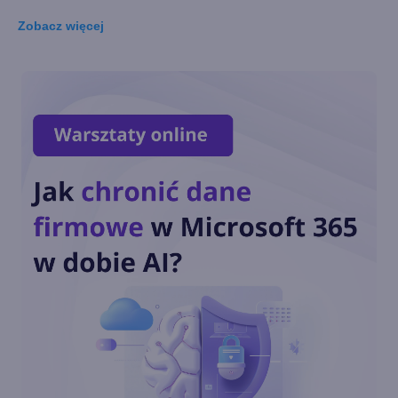
Zobacz
więcej
Wirtualny agent AI jako nowa
pomoc techniczna Xboksa
Nowa strona główna aplikacji
Xbox na Windows
Call of Duty: Black Ops 6 od
dnia premiery w Xbox Game
Pass
Zagramy w posiadane gry w