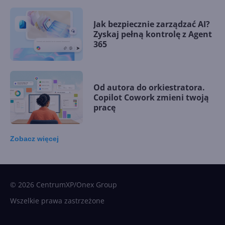
Jak bezpiecznie zarządzać AI?
Zyskaj pełną kontrolę z Agent
365
Od autora do orkiestratora.
Copilot Cowork zmieni twoją
pracę
Zobacz
więcej
15 kamieni milowych w
Microsoft AI. Tak rodziła się
sztuczna inteligencja
© 2026 CentrumXP/Onex Group
Wszelkie prawa zastrzeżone
Najnowsze trendy w AI. Co
wydarzy się w 2026 roku w