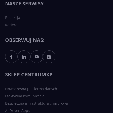
NASZE SERWISY
sztucznej inteligencji?
Redakcja
Kariera
Każdy komputer z Windows
11 to teraz AI PC dzięki
Copilotowi
OBSERWUJ NAS:
Sztuczna inteligencja po
polsku. Dość barier
językowych
SKLEP CENTRUMXP
Nowoczesna platforma danych
Efektywna komunikacja
Bezpieczna infrastruktura chmurowa
AI Driven Apps