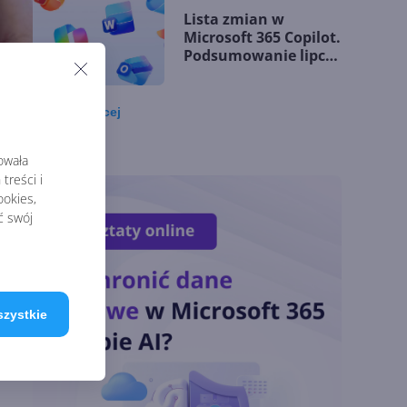
Lista zmian w
Microsoft 365 Copilot.
Podsumowanie lipca
2026
Zobacz
więcej
OpenAI tnie ceny
modeli GPT-5.6.
rowała
Odpowiedź na presję
treści i
Chin
okies,
ć swój
Miliardy z AI i
chmury. Microsoft
ogłasza znakomite
wyniki i
szystkie
superaplikację
Sztuczna inteligencja
wspiera odkrycia
naukowe. OpenAI