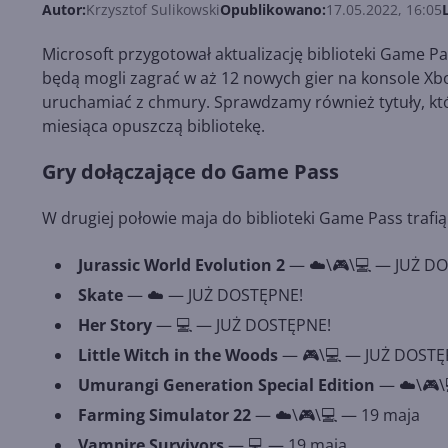
Autor:
Krzysztof Sulikowski
Opublikowano:
17.05.2022, 16:05
Microsoft przygotował aktualizację biblioteki Game P
będą mogli zagrać w aż 12 nowych gier na konsole Xb
uruchamiać z chmury. Sprawdzamy również tytuły, kt
miesiąca opuszczą bibliotekę.
Gry dołączające do Game Pass
W drugiej połowie maja do biblioteki Game Pass trafią
Jurassic World Evolution 2
— ☁️\🎮\💻 — JUŻ D
Skate
— ☁️ — JUŻ DOSTĘPNE!
Her Story
— 💻 — JUŻ DOSTĘPNE!
Little Witch in the Woods
— 🎮\💻 — JUŻ DOSTĘ
Umurangi Generation Special Edition
— ☁️\🎮\
Farming Simulator 22
— ☁️\🎮\💻 — 19 maja
Vampire Survivors
— 💻 — 19 maja