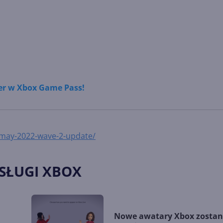
ier w Xbox Game Pass!
-may-2022-wave-2-update/
USŁUGI XBOX
Nowe awatary Xbox zosta