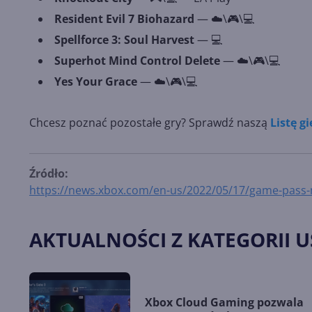
Resident Evil 7 Biohazard
— ☁️\🎮\💻
Spellforce 3: Soul Harvest
— 💻
Superhot Mind Control Delete
— ☁️\🎮\💻
Yes Your Grace
— ☁️\🎮\💻
Chcesz poznać pozostałe gry? Sprawdź naszą
Listę g
Źródło:
https://news.xbox.com/en-us/2022/05/17/game-pass
AKTUALNOŚCI Z KATEGORII 
Xbox Cloud Gaming pozwala