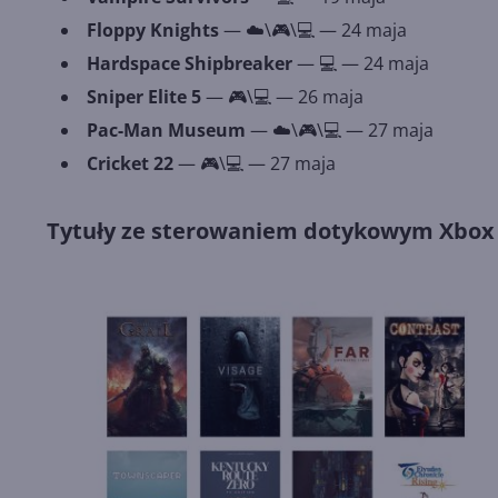
Floppy Knights
— ☁️\🎮\💻 — 24 maja
Hardspace Shipbreaker
— 💻 — 24 maja
Sniper Elite 5
— 🎮\💻 — 26 maja
Pac-Man Museum
— ☁️\🎮\💻 — 27 maja
Cricket 22
— 🎮\💻 — 27 maja
Tytuły ze sterowaniem dotykowym Xbox 