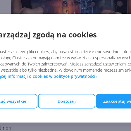
arządzaj zgodą na cookies
asteczka, tzw. pliki cookies, aby nasza strona działała niezawodnie i ofe
sługę.Ciasteczka pomagają nam też w wyświetlaniu spersonalizowanych 
asowanych do Twoich zainteresowań. Możesz zarządzać ustawieniami co
 wszystkie albo tylko niezbędne. W dowolnym momencie możesz zmieni
ęcej informacji o cookies w polityce prywatności)
do grania chmurze zawitały:
uć wszystkie
Dostosuj
Zaakceptuj w
ition