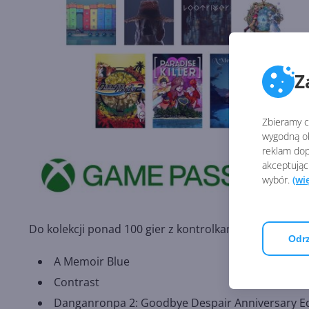
Z
Zbieramy ci
wygodną ob
reklam dop
akceptując
wybór.
(wi
Do kolekcji ponad 100 gier z kontrolkami dotykowymi 
Odrz
A Memoir Blue
Contrast
Danganronpa 2: Goodbye Despair Anniversary Ed