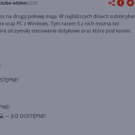
Liczba odsłon:
2225
ass na drugą połowę maja. W najbliższych dniach subskrybe
ox oraz PC z Windows. Tym razem 5 z nich można też
óre otrzymały sterowanie dotykowe oraz które pod koniec
:
OSTĘPNE!
PNE!
💻 — JUŻ DOSTĘPNE!