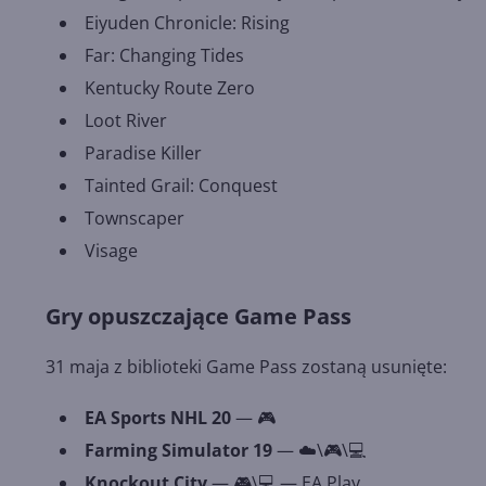
Eiyuden Chronicle: Rising
Far: Changing Tides
Kentucky Route Zero
Loot River
Paradise Killer
Tainted Grail: Conquest
Townscaper
Visage
Gry opuszczające Game Pass
31 maja z biblioteki Game Pass zostaną usunięte:
EA Sports NHL 20
— 🎮
Farming Simulator 19
— ☁️\🎮\💻
Knockout City
— 🎮\💻 — EA Play