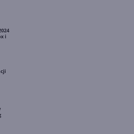
2024
x i
cji
w
g