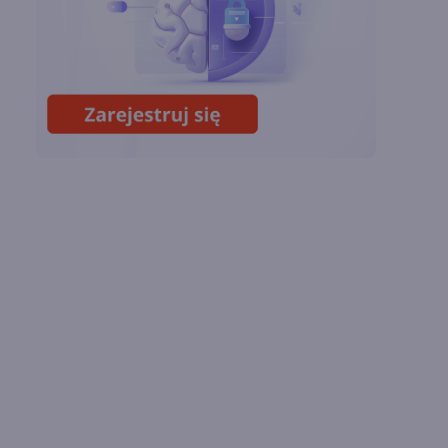
startuje z nowym
programem
Lipcowa aktualizacja
Copilota w Excelu.
Duże zmiany dzięki
GPT i Claude Opus