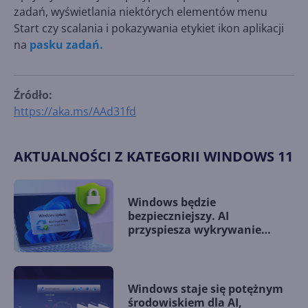
zadań, wyświetlania niektórych elementów menu
Start czy scalania i pokazywania etykiet ikon aplikacji
na
pasku zadań.
Źródło:
https://aka.ms/AAd31fd
AKTUALNOŚCI Z KATEGORII WINDOWS 11
Windows będzie
bezpieczniejszy. AI
przyspiesza wykrywanie
podatności zero-day
Windows staje się potężnym
środowiskiem dla AI,