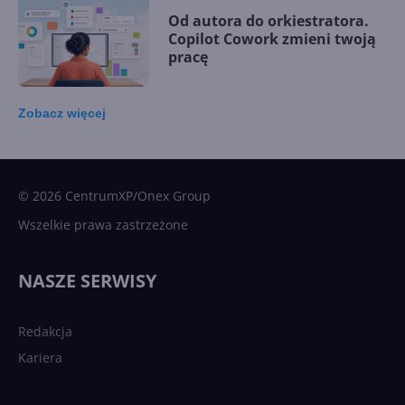
Od autora do orkiestratora.
Copilot Cowork zmieni twoją
pracę
Zobacz
więcej
15 kamieni milowych w
Microsoft AI. Tak rodziła się
sztuczna inteligencja
© 2026 CentrumXP/Onex Group
Wszelkie prawa zastrzeżone
Najnowsze trendy w AI. Co
wydarzy się w 2026 roku w
NASZE SERWISY
sztucznej inteligencji?
Redakcja
Kariera
Każdy komputer z Windows
11 to teraz AI PC dzięki
Copilotowi