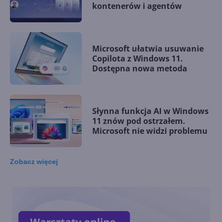
kontenerów i agentów
Microsoft ułatwia usuwanie
Copilota z Windows 11.
Dostępna nowa metoda
Słynna funkcja AI w Windows
11 znów pod ostrzałem.
Microsoft nie widzi problemu
Zobacz
więcej
Microsoft rezygnuje z
zapowiadanej funkcji
Copilota w Windows 11. Co go
zniechęciło?