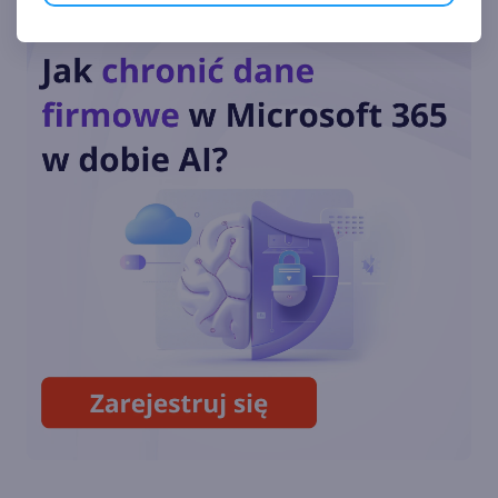
.NET Framework 4.8.1 będzie
dostarczany na starsze wersje
Windows 10 i 11
Microsoft zaktualizował
strategię językową .NET
pierwszy raz od 2017 roku
Microsoft i Canonical
wprowadzają natywne
wsparcie dla .NET na Linuksie