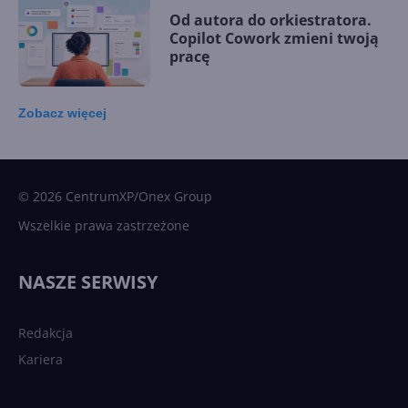
Od autora do orkiestratora.
Copilot Cowork zmieni twoją
pracę
Zobacz
więcej
15 kamieni milowych w
Microsoft AI. Tak rodziła się
sztuczna inteligencja
© 2026 CentrumXP/Onex Group
Wszelkie prawa zastrzeżone
Najnowsze trendy w AI. Co
wydarzy się w 2026 roku w
NASZE SERWISY
sztucznej inteligencji?
Redakcja
Kariera
Każdy komputer z Windows
11 to teraz AI PC dzięki
Copilotowi