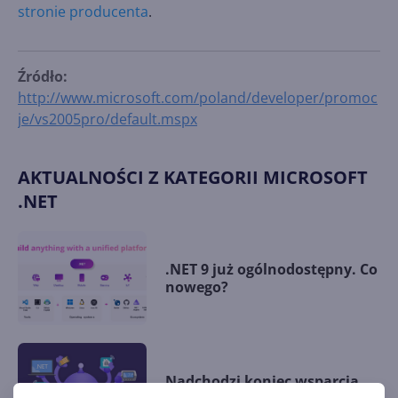
stronie producenta
.
Źródło:
http://www.microsoft.com/poland/developer/promoc
je/vs2005pro/default.mspx
AKTUALNOŚCI Z KATEGORII MICROSOFT
.NET
.NET 9 już ogólnodostępny. Co
nowego?
Nadchodzi koniec wsparcia