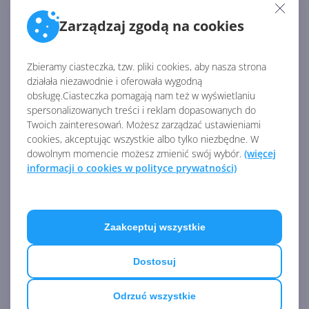
dla .NET 6
Zarządzaj zgodą na cookies
Zbieramy ciasteczka, tzw. pliki cookies, aby nasza strona
Microsoft .NET 7 przestanie
działała niezawodnie i oferowała wygodną
być wspierany 14 maja 2024 r.
obsługę.Ciasteczka pomagają nam też w wyświetlaniu
spersonalizowanych treści i reklam dopasowanych do
Twoich zainteresowań. Możesz zarządzać ustawieniami
cookies, akceptując wszystkie albo tylko niezbędne. W
dowolnym momencie możesz zmienić swój wybór.
(więcej
.NET 9 Preview 1 już dostępny.
informacji o cookies w polityce prywatności)
Co nowego?
Zobacz
więcej
Zaakceptuj wszystkie
.NET 8 oficjalnie
uruchomiony. Co nowego?
Dostosuj
Odrzuć wszystkie