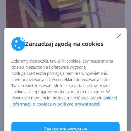
Sticky Notes odnalezione w OneNote dla
Windows 10
Zarządzaj zgodą na cookies
Autor:
Wojciech Błachno
Opublikowano:
3.12.2018, 10:52
Liczba odsłon:
3518
Zbieramy ciasteczka, tzw. pliki cookies, aby nasza strona
Kolorowe karteczki w kolejnym miejscu.
działała niezawodnie i oferowała wygodną
obsługę.Ciasteczka pomagają nam też w wyświetlaniu
spersonalizowanych treści i reklam dopasowanych do
Twoich zainteresowań. Możesz zarządzać ustawieniami
cookies, akceptując wszystkie albo tylko niezbędne. W
dowolnym momencie możesz zmienić swój wybór.
(więcej
informacji o cookies w polityce prywatności)
Zaakceptuj wszystkie