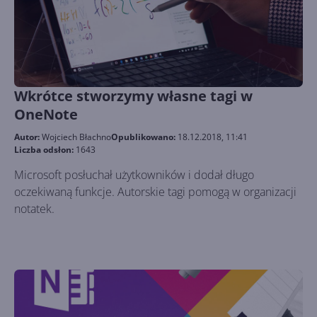
Wkrótce stworzymy własne tagi w
OneNote
Autor:
Wojciech Błachno
Opublikowano:
18.12.2018, 11:41
Liczba odsłon:
1643
Microsoft posłuchał użytkowników i dodał długo
oczekiwaną funkcje. Autorskie tagi pomogą w organizacji
notatek.