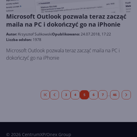
Microsoft Outlook pozwala teraz zacząć
maila na PC i dokończyć go na iPhonie
Autor:
Krzysztof Sulikowski
Opublikowano:
24.07.2018, 17:22
Liczba odsłon:
1978
Microsoft Outlook pozwala teraz zacząć maila na PC i
dokończyć go na iPhonie
3
4
5
6
7
46
...
© 2026 CentrumXP/Onex Group