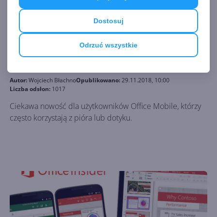
Dostosuj
Odrzuć wszystkie
Łatwiejszy wybór koloru dotykiem w
Office Mobile na Windows 10
Autor:
Wojciech Błachno
Opublikowano:
29.11.2018, 10:00
Liczba odsłon:
1017
Ciekawa nowość dla użytkowników Office Mobile, którzy
często korzystają z pióra lub dotyku.