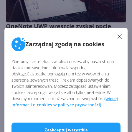
OneNote UWP wreszcie zyskał opcję
synchronizacji lokalnych notatników z
chmurą
Zarządzaj zgodą na cookies
Autor:
Wojciech Błachno
Opublikowano:
24.04.2019, 09:44
Liczba odsłon:
2119
Kolejna nowa opcja, która spodoba się maniakom
Zbieramy ciasteczka, tzw. pliki cookies, aby nasza strona
klasycznego OneNote
działała niezawodnie i oferowała wygodną
obsługę.Ciasteczka pomagają nam też w wyświetlaniu
spersonalizowanych treści i reklam dopasowanych do
Twoich zainteresowań. Możesz zarządzać ustawieniami
cookies, akceptując wszystkie albo tylko niezbędne. W
dowolnym momencie możesz zmienić swój wybór.
(więcej
informacji o cookies w polityce prywatności)
Zaakceptuj wszystkie