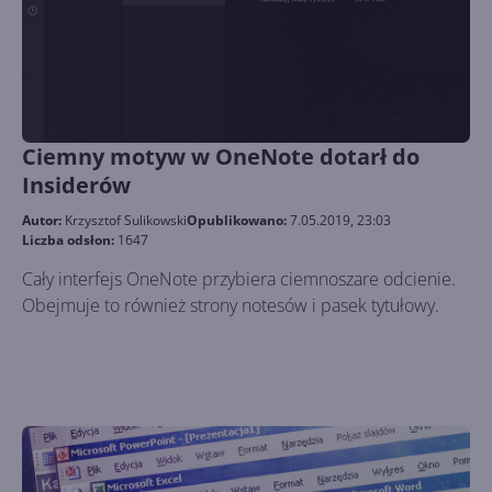
Ciemny motyw w OneNote dotarł do
Insiderów
Autor:
Krzysztof Sulikowski
Opublikowano:
7.05.2019, 23:03
Liczba odsłon:
1647
Cały interfejs OneNote przybiera ciemnoszare odcienie.
Obejmuje to również strony notesów i pasek tytułowy.