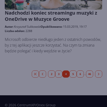
Nadchodzi koniec streamingu muzyki z
OneDrive w Muzyce Groove
Autor:
Krzysztof Sulikowski
Opublikowano:
15.03.2019, 19:17
Liczba odsłon:
2288
Microsoft odbierze niedługo jeden z ostatnich powodów,
by z tej aplikacji jeszcze korzystać. Na czym ta zmiana
będzie polegać i kiedy wejdzie w życie?
2
3
4
5
6
46
...
© 2026 CentrumXP/Onex Group