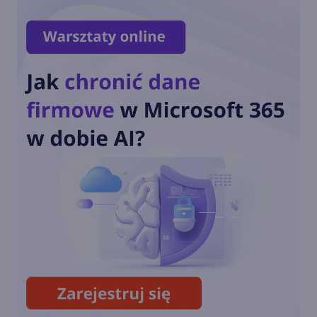
zadań specjalnych?
5 wskazówek, jak dbać o
baterię w laptopie
Dwie karty SIM, jeden numer
– po co Ci druga karta SIM z
tym samym numerem?
14 najdziwniejszych gadżetów
na CES 2020