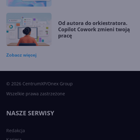
Od autora do orkiestratora.
Copilot Cowork zmieni twoją
pracę
Zobacz
więcej
15 kamieni milowych w
Microsoft AI. Tak rodziła się
sztuczna inteligencja
© 2026 CentrumXP/Onex Group
Wszelkie prawa zastrzeżone
Najnowsze trendy w AI. Co
wydarzy się w 2026 roku w
NASZE SERWISY
sztucznej inteligencji?
Redakcja
Kariera