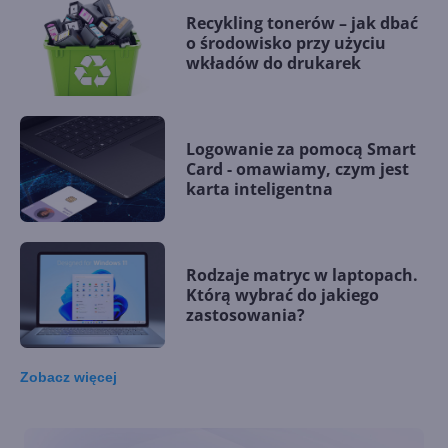
Recykling tonerów – jak dbać
o środowisko przy użyciu
wkładów do drukarek
Logowanie za pomocą Smart
Card - omawiamy, czym jest
karta inteligentna
Rodzaje matryc w laptopach.
Którą wybrać do jakiego
zastosowania?
Zobacz
więcej
Ile rdzeni w laptopie? Ilu
rdzeniowy procesor do
programowania, biznesu,