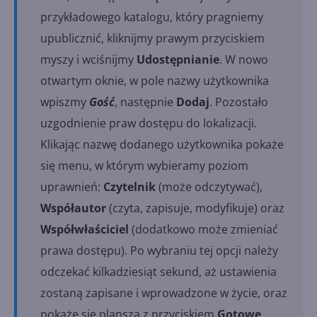
przykładowego katalogu, który pragniemy
upublicznić, kliknijmy prawym przyciskiem
myszy i wciśnijmy
Udostępnianie
. W nowo
otwartym oknie, w pole nazwy użytkownika
wpiszmy
Gość
, następnie
Dodaj
. Pozostało
uzgodnienie praw dostępu do lokalizacji.
Klikając nazwę dodanego użytkownika pokaże
się menu, w którym wybieramy poziom
uprawnień:
Czytelnik
(może odczytywać),
Współautor
(czyta, zapisuje, modyfikuje) oraz
Współwłaściciel
(dodatkowo może zmieniać
prawa dostępu). Po wybraniu tej opcji należy
odczekać kilkadziesiąt sekund, aż ustawienia
zostaną zapisane i wprowadzone w życie, oraz
pokaże się plansza z przyciskiem
Gotowe
,