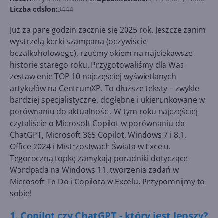
Liczba odsłon:
3444
Już za parę godzin zacznie się 2025 rok. Jeszcze zanim
wystrzelą korki szampana (oczywiście
bezalkoholowego), rzućmy okiem na najciekawsze
historie starego roku. Przygotowaliśmy dla Was
zestawienie TOP 10 najczęściej wyświetlanych
artykułów na CentrumXP. To dłuższe teksty – zwykle
bardziej specjalistyczne, dogłębne i ukierunkowane w
porównaniu do aktualności. W tym roku najczęściej
czytaliście o Microsoft Copilot w porównaniu do
ChatGPT, Microsoft 365 Copilot, Windows 7 i 8.1,
Office 2024 i Mistrzostwach Świata w Excelu.
Tegoroczną topkę zamykają poradniki dotyczące
Wordpada na Windows 11, tworzenia zadań w
Microsoft To Do i Copilota w Excelu. Przypomnijmy to
sobie!
1. Copilot czy ChatGPT - który jest lepszy?