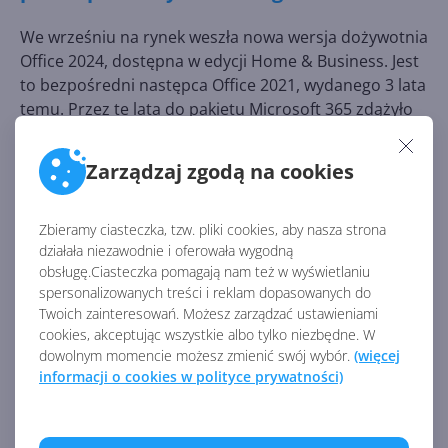
We wrześniu na rynek weszła nowa wersja dożywotnia
Office 2024, dostępna w edycji Home & Business. Jest
to bezpośredni następca Office 2021, wydanego 3 lata
temu. Przez te lata do pakietu Microsoft 365 zdążyło
trafić wiele zmian i nowych funkcji, z których część
została dołączona do nowej wersji wieczystej. W tym
Zarządzaj zgodą na cookies
artykule sprawdzamy, co nowego w
Microsoft Office
2024,
dla kogo jest dostępny oraz ile kosztuje.
Zbieramy ciasteczka, tzw. pliki cookies, aby nasza strona
działała niezawodnie i oferowała wygodną
obsługę.Ciasteczka pomagają nam też w wyświetlaniu
spersonalizowanych treści i reklam dopasowanych do
Twoich zainteresowań. Możesz zarządzać ustawieniami
cookies, akceptując wszystkie albo tylko niezbędne. W
dowolnym momencie możesz zmienić swój wybór.
(więcej
informacji o cookies w polityce prywatności)