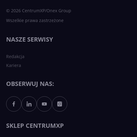
sztuczna inteligencja
© 2026 CentrumXP/Onex Group
Wszelkie prawa zastrzeżone
Najnowsze trendy w AI. Co
wydarzy się w 2026 roku w
NASZE SERWISY
sztucznej inteligencji?
Redakcja
Kariera
Każdy komputer z Windows
11 to teraz AI PC dzięki
Copilotowi
OBSERWUJ NAS:
Sztuczna inteligencja po
polsku. Dość barier
językowych
SKLEP CENTRUMXP