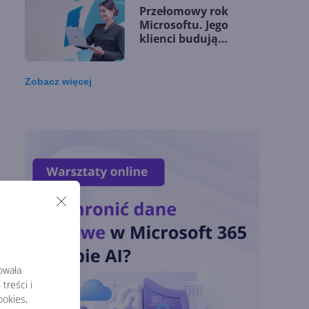
Przełomowy rok
Microsoftu. Jego
klienci budują
przewagę dzięki AI
Zobacz
więcej
Microsoft udostępnia
silnik GitHub Copilot
w Copilot Studio
OpenAI zapowiada
j.
model Astra.
Rozwiązał 10 starych
problemów
matematycznych
rowała
Zatrzęsienie nowości
treści i
w Microsoft Teams.
Zmiany z lipca 2026 r.
okies,