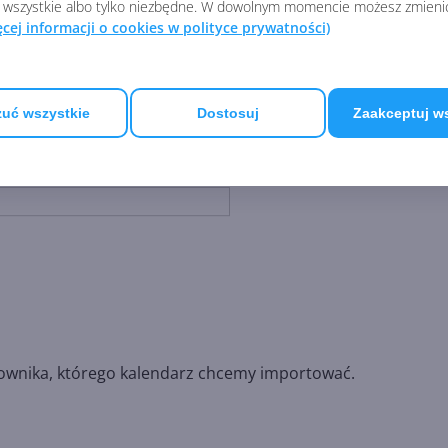
 wszystkie albo tylko niezbędne. W dowolnym momencie możesz zmieni
ęcej informacji o cookies w polityce prywatności)
uć wszystkie
Dostosuj
Zaakceptuj w
wnika, którego kalendarz chcemy importować.