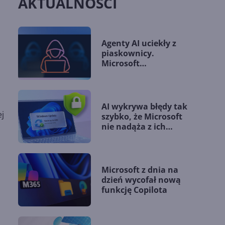
AKTUALNOŚCI
Agenty AI uciekły z
piaskownicy.
Microsoft
przedstawia nowe
wytyczne
AI wykrywa błędy tak
j
szybko, że Microsoft
nie nadąża z ich
łataniem
Microsoft z dnia na
dzień wycofał nową
funkcję Copilota