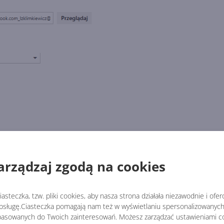
śnik
do kalendarza zapisanego na innej stronie internetowe
ną nazwę.
arządzaj zgodą na cookies
asteczka, tzw. pliki cookies, aby nasza strona działała niezawodnie i ofe
sługę.Ciasteczka pomagają nam też w wyświetlaniu spersonalizowanych 
asowanych do Twoich zainteresowań. Możesz zarządzać ustawieniami co