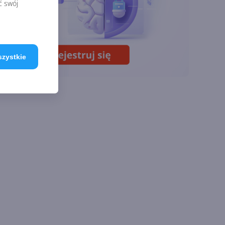
ć swój
Lista zmian w
Microsoft 365 Copilot.
Podsumowanie lipca
szystkie
2026