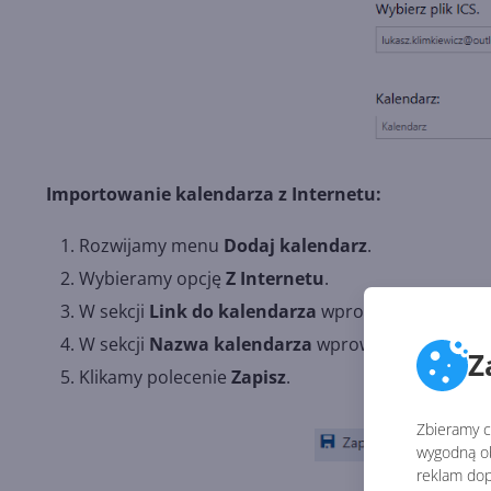
Importowanie kalendarza z Internetu:
Rozwijamy menu
Dodaj kalendarz
.
Wybieramy opcję
Z Internetu
.
W sekcji
Link do kalendarza
wprowadzamy
odno
W sekcji
Nazwa kalendarza
wprowadzamy dowol
Z
Klikamy polecenie
Zapisz
.
Zbieramy ci
wygodną ob
reklam dop