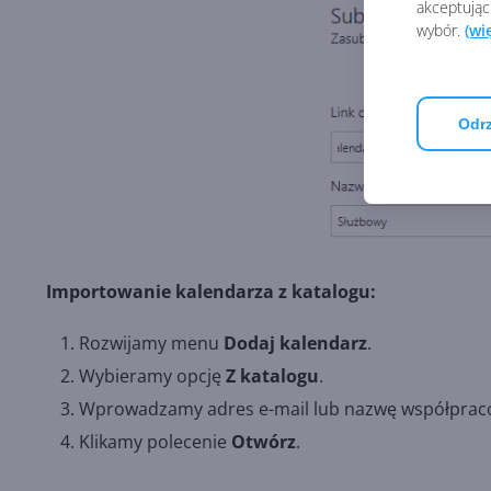
akceptując
wybór.
(wi
Odrz
Importowanie kalendarza z katalogu:
Rozwijamy menu
Dodaj kalendarz
.
Wybieramy opcję
Z katalogu
.
Wprowadzamy adres e-mail lub nazwę współpraco
Klikamy polecenie
Otwórz
.