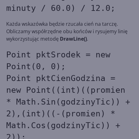
minuty / 60.0) / 12.0;
Każda wskazówka będzie rzucała cień na tarczę.
Obliczamy współrzędne obu końców i rysujemy linię
wykorzystując metodę
DrawLine()
.
Point pktSrodek = new
Point(0, 0);
Point pktCienGodzina =
new Point((int)((promien
* Math.Sin(godzinyTic)) +
2),(int)((-(promien) *
Math.Cos(godzinyTic)) +
2));