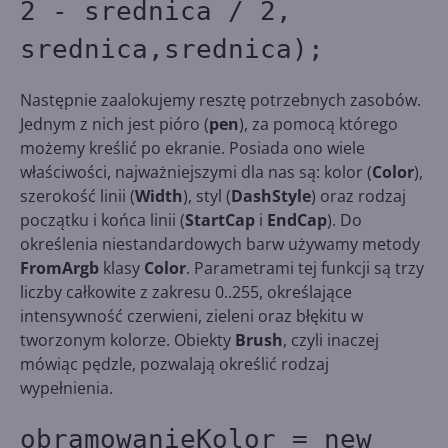
2 - srednica / 2,
srednica,srednica);
Następnie zaalokujemy resztę potrzebnych zasobów.
Jednym z nich jest pióro (
pen
), za pomocą którego
możemy kreślić po ekranie. Posiada ono wiele
właściwości, najważniejszymi dla nas są: kolor (
Color
),
szerokość linii (
Width
), styl (
DashStyle
) oraz rodzaj
początku i końca linii (
StartCap
i
EndCap
). Do
określenia niestandardowych barw używamy metody
FromArgb
klasy
Color
. Parametrami tej funkcji są trzy
liczby całkowite z zakresu 0..255, określające
intensywność czerwieni, zieleni oraz błękitu w
tworzonym kolorze. Obiekty
Brush
, czyli inaczej
mówiąc pędzle, pozwalają określić rodzaj
wypełnienia.
obramowanieKolor = new