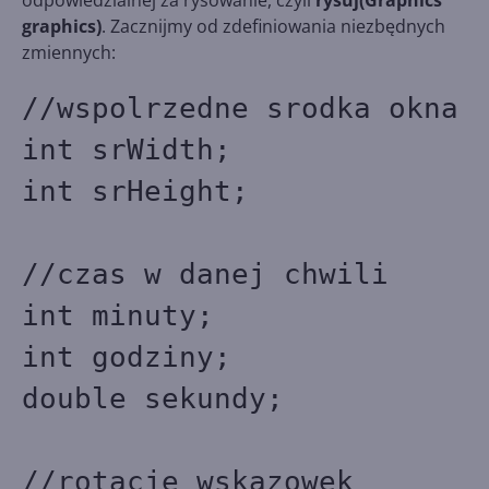
odpowiedzialnej za rysowanie, czyli
rysuj(Graphics
graphics)
. Zacznijmy od zdefiniowania niezbędnych
zmiennych:
//wspolrzedne srodka okna
int srWidth;
int srHeight;
//czas w danej chwili
int minuty;
int godziny;
double sekundy;
//rotacje wskazowek