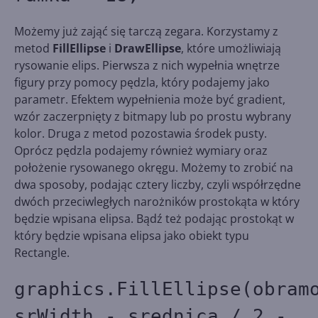
Możemy już zająć się tarczą zegara. Korzystamy z
metod
FillEllipse
i
DrawEllipse
, które umożliwiają
rysowanie elips. Pierwsza z nich wypełnia wnętrze
figury przy pomocy pędzla, który podajemy jako
parametr. Efektem wypełnienia może być gradient,
wzór zaczerpnięty z bitmapy lub po prostu wybrany
kolor. Druga z metod pozostawia środek pusty.
Oprócz pędzla podajemy również wymiary oraz
położenie rysowanego okręgu. Możemy to zrobić na
dwa sposoby, podając cztery liczby, czyli współrzędne
dwóch przeciwległych narożników prostokąta w który
będzie wpisana elipsa. Bądź też podając prostokąt w
który będzie wpisana elipsa jako obiekt typu
Rectangle.
graphics.FillEllipse(obram
srWidth - srednica / 2 -