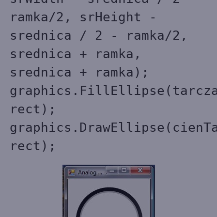
ramka/2, srHeight -
srednica / 2 - ramka/2,
srednica + ramka,
srednica + ramka);
graphics.FillEllipse(tarcz
rect);
graphics.DrawEllipse(cienT
rect);