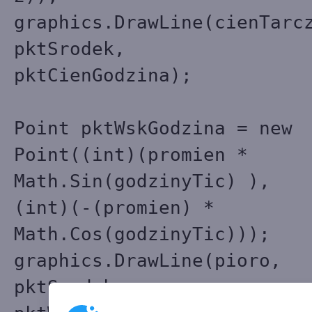
graphics.DrawLine(cienTarc
pktSrodek,
pktCienGodzina);
Point pktWskGodzina = new
Point((int)(promien *
Math.Sin(godzinyTic) ),
(int)(-(promien) *
Math.Cos(godzinyTic)));
graphics.DrawLine(pioro,
pktSrodek,