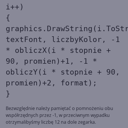
i++)
{
graphics.DrawString(i.ToSt
textFont, liczbyKolor, -1
* obliczX(i * stopnie +
90, promien)+1, -1 *
obliczY(i * stopnie + 90,
promien)+2, format);
}
Bezwzględnie należy pamiętać o pomnożeniu obu
współrzędnych przez -1, w przeciwnym wypadku
otrzymalibyśmy liczbę 12 na dole zegarka.