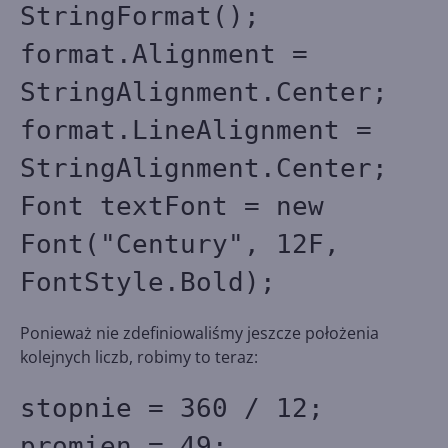
StringFormat();
format.Alignment =
StringAlignment.Center;
format.LineAlignment =
StringAlignment.Center;
Font textFont = new
Font("Century", 12F,
FontStyle.Bold);
Ponieważ nie zdefiniowaliśmy jeszcze położenia
kolejnych liczb, robimy to teraz:
stopnie = 360 / 12;
promien = 49;