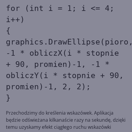
for (int i = 1; i <= 4;
i++)
{
graphics.DrawEllipse(pioro
-1 * obliczX(i * stopnie
+ 90, promien)-1, -1 *
obliczY(i * stopnie + 90,
promien)-1, 2, 2);
}
Przechodzimy do kreślenia wskazówek. Aplikacja
będzie odświeżana kilkanaście razy na sekundę, dzięki
temu uzyskamy efekt ciągłego ruchu wskazówki