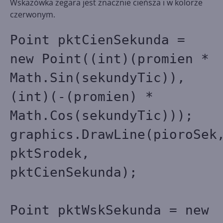
Wskazówka zegara jest znacznie cieńsza i w kolorze
czerwonym.
Point pktCienSekunda =
new Point((int)(promien *
Math.Sin(sekundyTic)),
(int)(-(promien) *
Math.Cos(sekundyTic)));
graphics.DrawLine(pioroSek
pktSrodek,
pktCienSekunda);
Point pktWskSekunda = new