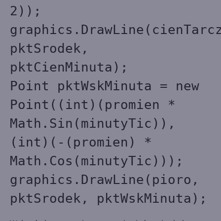
2));
graphics.DrawLine(cienTarc
pktSrodek,
pktCienMinuta);
Point pktWskMinuta = new
Point((int)(promien *
Math.Sin(minutyTic)),
(int)(-(promien) *
Math.Cos(minutyTic)));
graphics.DrawLine(pioro,
pktSrodek, pktWskMinuta);