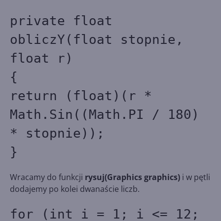
private float
obliczY(float stopnie,
float r)
{
return (float)(r *
Math.Sin((Math.PI / 180)
* stopnie));
}
Wracamy do funkcji
rysuj(Graphics graphics)
i w pętli
dodajemy po kolei dwanaście liczb.
for (int i = 1; i <= 12;