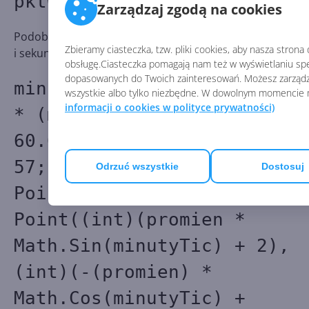
pktWskGodzina);
Zarządzaj zgodą na cookies
Podobną technikę wykorzystujemy do dodania minut
Zbieramy ciasteczka, tzw. pliki cookies, aby nasza strona
i sekund. Zmieniamy tylko długość promienia.
obsługę.Ciasteczka pomagają nam też w wyświetlaniu spe
dopasowanych do Twoich zainteresowań. Możesz zarządza
minutyTic = 2.0 * Math.PI
wszystkie albo tylko niezbędne. W dowolnym momencie 
informacji o cookies w polityce prywatności)
* (minuty + sekundy /
60.0) / 60.0; promien =
57;
Odrzuć wszystkie
Dostosuj
Point pktCienMinuta = new
Point((int)(promien *
Math.Sin(minutyTic) + 2),
(int)(-(promien) *
Math.Cos(minutyTic) +