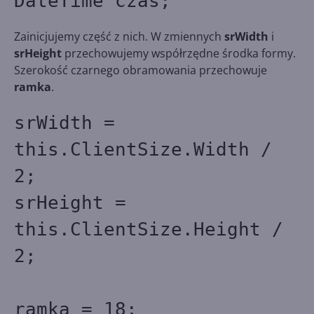
DateTime czas;
Zainicjujemy część z nich. W zmiennych
srWidth
i
srHeight
przechowujemy współrzędne środka formy.
Szerokość czarnego obramowania przechowuje
ramka
.
srWidth =
this.ClientSize.Width /
2;
srHeight =
this.ClientSize.Height /
2;
ramka = 18;