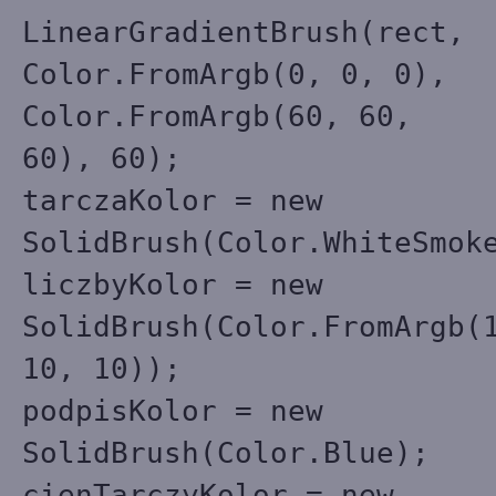
LinearGradientBrush(rect,
Color.FromArgb(0, 0, 0),
Color.FromArgb(60, 60,
60), 60);
tarczaKolor = new
SolidBrush(Color.WhiteSmok
liczbyKolor = new
SolidBrush(Color.FromArgb(
10, 10));
podpisKolor = new
SolidBrush(Color.Blue);
cienTarczyKolor = new