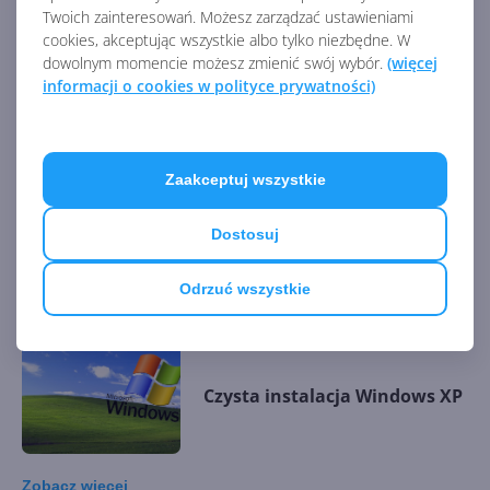
Twoich zainteresowań. Możesz zarządzać ustawieniami
cookies, akceptując wszystkie albo tylko niezbędne. W
dowolnym momencie możesz zmienić swój wybór.
(więcej
informacji o cookies w polityce prywatności)
Konsola odzyskiwania
Zaakceptuj wszystkie
Aktualizacja poprzednich
Dostosuj
wersji systemu Windows do
Windows XP
Odrzuć wszystkie
Czysta instalacja Windows XP
Zobacz
więcej