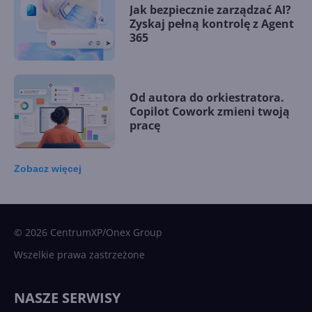
Jak bezpiecznie zarządzać AI?
Zyskaj pełną kontrolę z Agent
365
Od autora do orkiestratora.
Copilot Cowork zmieni twoją
pracę
Zobacz
więcej
15 kamieni milowych w
Microsoft AI. Tak rodziła się
sztuczna inteligencja
© 2026 CentrumXP/Onex Group
Wszelkie prawa zastrzeżone
Najnowsze trendy w AI. Co
wydarzy się w 2026 roku w
NASZE SERWISY
sztucznej inteligencji?