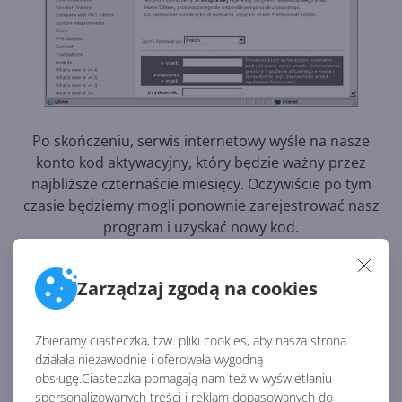
Po skończeniu, serwis internetowy wyśle na nasze
konto kod aktywacyjny, który będzie ważny przez
najbliższe czternaście miesięcy. Oczywiście po tym
czasie będziemy mogli ponownie zarejestrować nasz
program i uzyskać nowy kod.
ARTYKUŁY Z KATEGORII ARTYKUŁY O
Zarządzaj zgodą na cookies
WINDOWS XP
Zbieramy ciasteczka, tzw. pliki cookies, aby nasza strona
działała niezawodnie i oferowała wygodną
obsługę.Ciasteczka pomagają nam też w wyświetlaniu
Obsługa wiersza poleceń
spersonalizowanych treści i reklam dopasowanych do