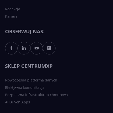
Redakcja
Kariera
Każdy komputer z Windows
11 to teraz AI PC dzięki
Copilotowi
OBSERWUJ NAS:
Sztuczna inteligencja po
polsku. Dość barier
językowych
SKLEP CENTRUMXP
Nowoczesna platforma danych
Efektywna komunikacja
Bezpieczna infrastruktura chmurowa
AI Driven Apps