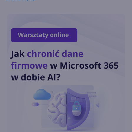
Przypomnienie o zmianie
hasła
Ukrycie zegarka z paska
zadań
Autouzupełnianie w wierszu
poleceń
Ikony skrótów bez strzałek