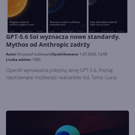
GPT-5.6 Sol wyznacza nowe standardy.
Mythos od Anthropic zadrży
Autor:
Krzysztof Sulikowski
Opublikowano:
1.07.2026, 12:00
Liczba odsłon:
1065
OpenAI wprowadza potężną serię GPT-5.6. Poznaj
niezrównane możliwości wariantów Sol, Terra i Luna