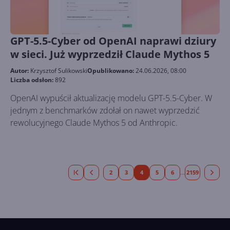
GPT-5.5-Cyber od OpenAI naprawi dziury
w sieci. Już wyprzedził Claude Mythos 5
Autor:
Krzysztof Sulikowski
Opublikowano:
24.06.2026, 08:00
Liczba odsłon:
892
OpenAI wypuścił aktualizację modelu GPT-5.5-Cyber. W
jednym z benchmarków zdołał on nawet wyprzedzić
rewolucyjnego Claude Mythos 5 od Anthropic.
2
3
4
5
6
2159
...