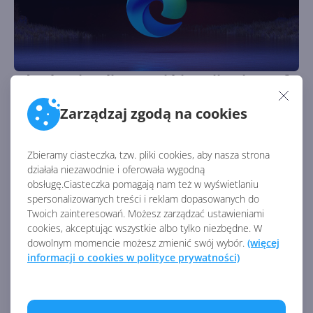
Edge bez inteligentnej historii. Microsoft
niespodziewanie kasuje funkcję AI
Zarządzaj zgodą na cookies
Autor:
Krzysztof Sulikowski
Opublikowano:
1.07.2026, 08:00
Liczba odsłon:
669
Zbieramy ciasteczka, tzw. pliki cookies, aby nasza strona
Microsoft podjął niespodziewaną decyzję o wycofaniu
działała niezawodnie i oferowała wygodną
inteligentnego przeszukiwania historii w przeglądarce
obsługę.Ciasteczka pomagają nam też w wyświetlaniu
Edge.
spersonalizowanych treści i reklam dopasowanych do
Twoich zainteresowań. Możesz zarządzać ustawieniami
cookies, akceptując wszystkie albo tylko niezbędne. W
dowolnym momencie możesz zmienić swój wybór.
(więcej
informacji o cookies w polityce prywatności)