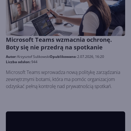
Microsoft Teams wzmacnia ochronę.
Boty się nie przedrą na spotkanie
Autor:
Krzysztof Sulikowski
Opublikowano:
2.07.2026, 16:20
Liczba odsłon:
944
Microsoft Teams wprowadza nową politykę zarządzania
zewnętrznymi botami, która ma pomóc organizacjom
odzyskać pełną kontrolę nad prywatnością spotkań.