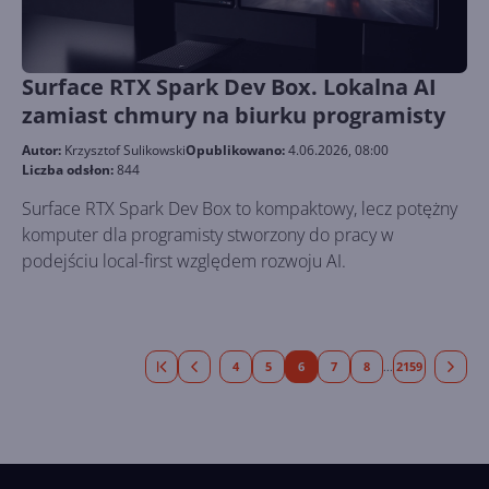
Surface RTX Spark Dev Box. Lokalna AI
zamiast chmury na biurku programisty
Autor:
Krzysztof Sulikowski
Opublikowano:
4.06.2026, 08:00
Liczba odsłon:
844
Surface RTX Spark Dev Box to kompaktowy, lecz potężny
komputer dla programisty stworzony do pracy w
podejściu local-first względem rozwoju AI.
4
5
6
7
8
2159
...