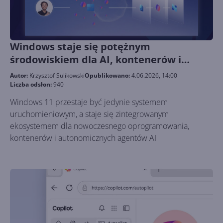
Windows staje się potężnym
środowiskiem dla AI, kontenerów i
agentów
Autor:
Krzysztof Sulikowski
Opublikowano:
4.06.2026, 14:00
Liczba odsłon:
940
Windows 11 przestaje być jedynie systemem
uruchomieniowym, a staje się zintegrowanym
ekosystemem dla nowoczesnego oprogramowania,
kontenerów i autonomicznych agentów AI