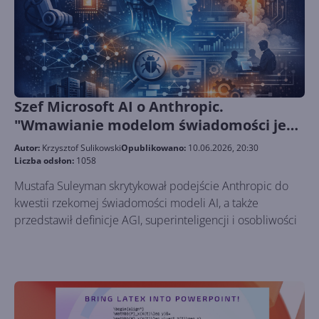
Szef Microsoft AI o Anthropic.
"Wmawianie modelom świadomości jest
niebezpieczne"
Autor:
Krzysztof Sulikowski
Opublikowano:
10.06.2026, 20:30
Liczba odsłon:
1058
Mustafa Suleyman skrytykował podejście Anthropic do
kwestii rzekomej świadomości modeli AI, a także
przedstawił definicje AGI, superinteligencji i osobliwości