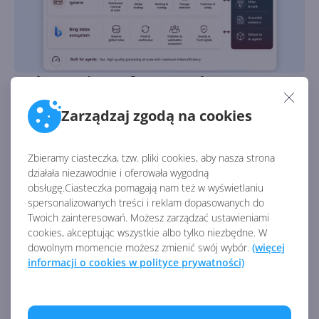
Web IQ. Microsoft stworzył nową
wyszukiwarkę dla AI
Zarządzaj zgodą na cookies
Autor:
Krzysztof Sulikowski
Opublikowano:
5.06.2026, 14:00
Liczba odsłon:
1166
Zbieramy ciasteczka, tzw. pliki cookies, aby nasza strona
Przyszłość infrastruktury AI będzie należeć do systemów,
działała niezawodnie i oferowała wygodną
które potrafią analizować świat dokładnie takim, jakim jest
obsługę.Ciasteczka pomagają nam też w wyświetlaniu
w danym momencie. Work IQ ma w tym pomóc
spersonalizowanych treści i reklam dopasowanych do
Twoich zainteresowań. Możesz zarządzać ustawieniami
cookies, akceptując wszystkie albo tylko niezbędne. W
dowolnym momencie możesz zmienić swój wybór.
(więcej
informacji o cookies w polityce prywatności)