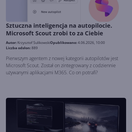
Sztuczna inteligencja na autopilocie.
Microsoft Scout zrobi to za Ciebie
Autor:
Krzysztof Sulikowski
Opublikowano:
4.06.2026, 10:00
Liczba odsłon:
889
Pierwszym agentem z nowej kategorii autopilotów jest
Microsoft Scout. Został on zintegrowany z codziennie
używanymi aplikacjami M365. Co on potrafi?