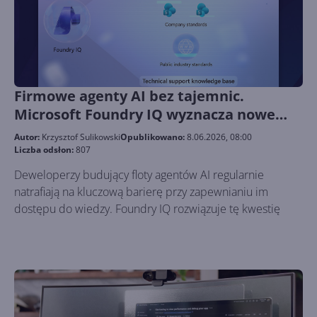
Firmowe agenty AI bez tajemnic.
Microsoft Foundry IQ wyznacza nowe
standardy
Autor:
Krzysztof Sulikowski
Opublikowano:
8.06.2026, 08:00
Liczba odsłon:
807
Deweloperzy budujący floty agentów AI regularnie
natrafiają na kluczową barierę przy zapewnianiu im
dostępu do wiedzy. Foundry IQ rozwiązuje tę kwestię