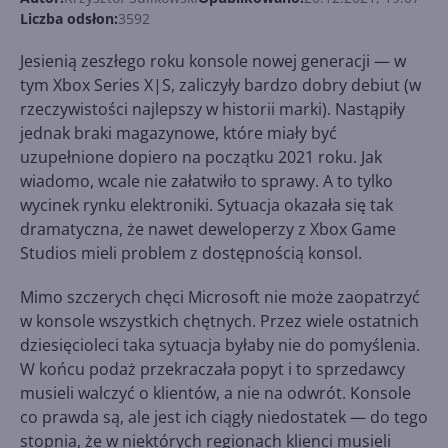
Liczba odsłon:
3592
Jesienią zeszłego roku konsole nowej generacji — w
tym Xbox Series X|S, zaliczyły bardzo dobry debiut (w
rzeczywistości najlepszy w historii marki). Nastąpiły
jednak braki magazynowe, które miały być
uzupełnione dopiero na początku 2021 roku. Jak
wiadomo, wcale nie załatwiło to sprawy. A to tylko
wycinek rynku elektroniki. Sytuacja okazała się tak
dramatyczna, że nawet deweloperzy z Xbox Game
Studios mieli problem z dostępnością konsol.
Mimo szczerych chęci Microsoft nie może zaopatrzyć
w konsole wszystkich chętnych. Przez wiele ostatnich
dziesięcioleci taka sytuacja byłaby nie do pomyślenia.
W końcu podaż przekraczała popyt i to sprzedawcy
musieli walczyć o klientów, a nie na odwrót. Konsole
co prawda są, ale jest ich ciągły niedostatek — do tego
stopnia, że w niektórych regionach klienci musieli