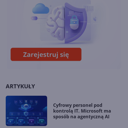
2028 roku. Znamy już plany
Xbox Series X w wersji bez
napędu?
ARTYKUŁY
Cyfrowy personel pod
kontrolą IT. Microsoft ma
sposób na agentyczną AI