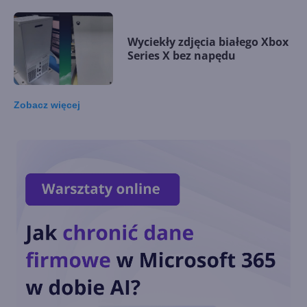
Wyciekły zdjęcia białego Xbox
Series X bez napędu
Zobacz
więcej
Xbox Series S jako toster w
oficjalnej sprzedaży
Xbox Series X "All Digital" i
nowy kontroler na wyciekłych
materiałach
Następna generacja Xbox w