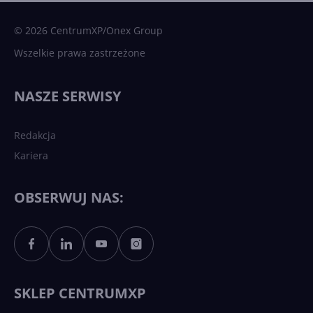
sztuczna inteligencja
© 2026 CentrumXP/Onex Group
Wszelkie prawa zastrzeżone
Najnowsze trendy w AI. Co
wydarzy się w 2026 roku w
NASZE SERWISY
sztucznej inteligencji?
Redakcja
Kariera
Każdy komputer z Windows
11 to teraz AI PC dzięki
Copilotowi
OBSERWUJ NAS:
Sztuczna inteligencja po
polsku. Dość barier
językowych
SKLEP CENTRUMXP