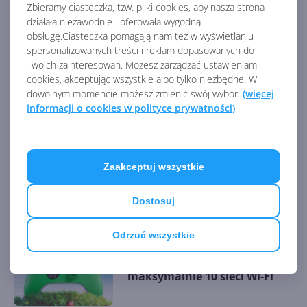
Zbieramy ciasteczka, tzw. pliki cookies, aby nasza strona
AKTUALNOŚCI Z KATEGORII XBOX SERIES
działała niezawodnie i oferowała wygodną
X|S
obsługę.Ciasteczka pomagają nam też w wyświetlaniu
spersonalizowanych treści i reklam dopasowanych do
Twoich zainteresowań. Możesz zarządzać ustawieniami
cookies, akceptując wszystkie albo tylko niezbędne. W
Nowe modele Xbox Series X i S
dowolnym momencie możesz zmienić swój wybór.
(więcej
są już dostępne w sprzedaży
informacji o cookies w polityce prywatności)
Zaakceptuj wszystkie
3 nowe modele Xbox Series
X/S w święta 2024
Dostosuj
Odrzuć wszystkie
Xbox zapamięta hasła do
maksymalnie 10 sieci Wi-Fi