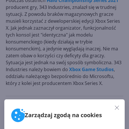
Podczas ostatnich
Halo Championship Series 2021
producent gry, 343 Industries, znalazł się w trudnej
sytuacji. Z powodu braków magazynowych gracze
musieli korzystać z deweloperskiej edycji Xbox Series
X. Jak jednak zaznaczył organizator, funkcjonalność
tych konsol jest "identyczna" jak modelu
konsumenckiego (kiedy działają w trybie
konsumenckim), a jedynie wyglądają inaczej. Nie ma
zatem obaw o korzyści czy deficyty dla graczy.
Sytuacja jest jednak na swój sposób symboliczna. 343
Industries należy bowiem do
Xbox Game Studios
,
oddziału należącego bezpośrednio do Microsoftu,
który z kolei jest producentem Xbox Series X.
Źródło:
https://mspoweruser.com/even-xbox-cant-get-ahold-
Zarządzaj zgodą na cookies
of-xbox-series-x-consoles/