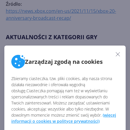
Źródło:
https://news.xbox.com/en-us/2021/11/15/xbox-20-
anniversary-broadcast-recap/
AKTUALNOŚCI Z KATEGORII GRY
Microsoft Flight Simulator
Zarządzaj zgodą na cookies
2024: Jak dołączyć do
nadchodzących testów
Technical Alpha?
Zbieramy ciasteczka, tzw. pliki cookies, aby nasza strona
działała niezawodnie i oferowała wygodną
obsługę.Ciasteczka pomagają nam też w wyświetlaniu
Gracze Minecrafta odtworzyli
spersonalizowanych treści i reklam dopasowanych do
spory fragment Nowego Jorku
Twoich zainteresowań. Możesz zarządzać ustawieniami
cookies, akceptując wszystkie albo tylko niezbędne. W
dowolnym momencie możesz zmienić swój wybór.
(więcej
informacji o cookies w polityce prywatności)
Microsoft Flight Simulator