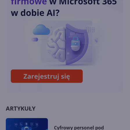
Minecraft 50% taniej w
promocji na 15-lecie
Minecraft zarabia ponad 100
milionów dolarów rocznie
ARTYKUŁY
Cyfrowy personel pod