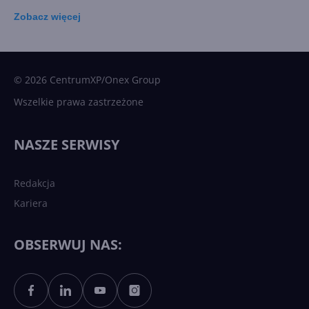
Zobacz
więcej
15 kamieni milowych w
Microsoft AI. Tak rodziła się
sztuczna inteligencja
© 2026 CentrumXP/Onex Group
Wszelkie prawa zastrzeżone
Najnowsze trendy w AI. Co
wydarzy się w 2026 roku w
NASZE SERWISY
sztucznej inteligencji?
Redakcja
Kariera
Każdy komputer z Windows
11 to teraz AI PC dzięki
Copilotowi
OBSERWUJ NAS:
Sztuczna inteligencja po
polsku. Dość barier