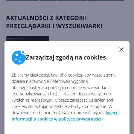
8/
AKTUALNOŚCI Z KATEGORII
PRZEGLĄDARKI I WYSZUKIWARKI
Firefox na nowy sposób
próbuje ustawić się jako
Zarządzaj zgodą na cookies
domyślna przeglądarka
Zbieramy ciasteczka, tzw. pliki cookies, aby nasza strona
działała niezawodnie i oferowała wygodną
Firefox 133 z lepszą ochroną
obsługę.Ciasteczka pomagają nam też w wyświetlaniu
przed śledzeniem i kartami z
spersonalizowanych treści i reklam dopasowanych do
innych urządzeń
Twoich zainteresowań. Możesz zarządzać ustawieniami
cookies, akceptując wszystkie albo tylko niezbędne. W
dowolnym momencie możesz zmienić swój wybór.
(więcej
informacji o cookies w polityce prywatności)
Autowypełnianie Microsoft
zostanie wycofane z Chrome