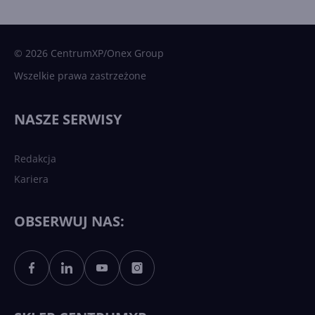
15 kamieni milowych w
Microsoft AI. Tak rodziła się
sztuczna inteligencja
© 2026 CentrumXP/Onex Group
Wszelkie prawa zastrzeżone
Najnowsze trendy w AI. Co
wydarzy się w 2026 roku w
NASZE SERWISY
sztucznej inteligencji?
Redakcja
Kariera
Każdy komputer z Windows
11 to teraz AI PC dzięki
Copilotowi
OBSERWUJ NAS:
Sztuczna inteligencja po
polsku. Dość barier
językowych