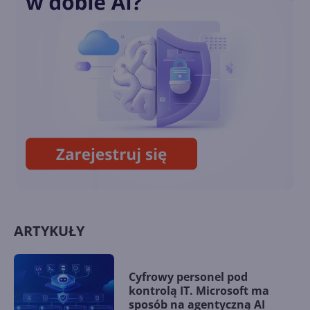
Ulepszony widok do czytania
w Firefox 129
Tłumaczenie zaznaczonego
tekstu w Firefox 128
ARTYKUŁY
Cyfrowy personel pod
kontrolą IT. Microsoft ma
sposób na agentyczną AI