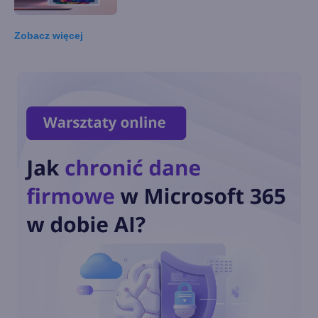
Zobacz
więcej
Microsoft rezygnuje z
zapowiadanej funkcji
Copilota w Windows 11. Co go
zniechęciło?
Windows 11 staje się
platformą dla AI i agentów.
Nowości na Ignite 2025
Nowe funkcje AI w Windows
11