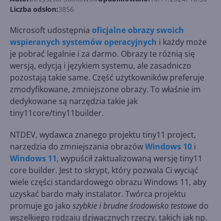
Liczba odsłon:
3856
Microsoft udostępnia
oficjalne obrazy swoich
wspieranych systemów operacyjnych
i każdy może
je pobrać legalnie i za darmo. Obrazy te różnią się
wersją, edycją i językiem systemu, ale zasadniczo
pozostają takie same. Część użytkowników preferuje
zmodyfikowane, zmniejszone obrazy. To właśnie im
dedykowane są narzędzia takie jak
tiny11core/tiny11builder.
NTDEV, wydawca znanego projektu tiny11 project,
narzędzia do zmniejszania obrazów
Windows 10
i
Windows 11
, wypuścił zaktualizowaną wersję tiny11
core builder. Jest to skrypt, który pozwala Ci wyciąć
wiele części standardowego obrazu Windows 11, aby
uzyskać bardo mały instalator. Twórca projektu
promuje go jako
szybkie i brudne środowisko testowe
do
wszelkiego rodzaju dziwacznych rzeczy, takich jak np.