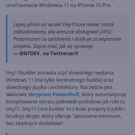
uruchamianie Windowsa 11 na iPhonie 15 Pro.
Lepiej późno niż wcale! Tiny11core maker został
zaktualizowany, aby wreszcie obsługiwać 24H2.
Przepraszam za opóźnienie i dziękuje za wspieranie
projektu. Dajcie znać, jak się sprawuje.
— @NTDEV_ na Twitterze/X
tiny11builder pozwala użyć dowolnego wydania
Windows 11 (nie tylko konkretnego builda) oraz
dowolnego języka i architektury. Narzędzie jest
właściwie
skryptem PowerShell,
który automatyzuje
kompilowanie obrazu
Jedenastki
podobnie jak robi to
tiny11. tiny11 core builder to z kolei potężny (szybki i
brudny) skrypt, który oferuje "absolutne minimum,
bez zbędnych dodatków".