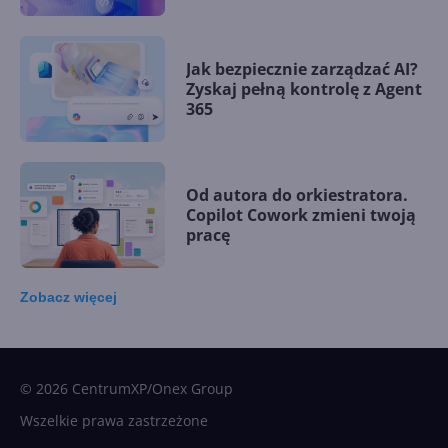
Jak bezpiecznie zarządzać AI?
Zyskaj pełną kontrolę z Agent
365
Od autora do orkiestratora.
Copilot Cowork zmieni twoją
pracę
Zobacz
więcej
15 kamieni milowych w
Microsoft AI. Tak rodziła się
sztuczna inteligencja
© 2026 CentrumXP/Onex Group
Wszelkie prawa zastrzeżone
Najnowsze trendy w AI. Co