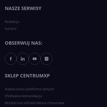
wydarzy się w 2026 roku w
NASZE SERWISY
sztucznej inteligencji?
Redakcja
Kariera
Każdy komputer z Windows
11 to teraz AI PC dzięki
Copilotowi
OBSERWUJ NAS:
Sztuczna inteligencja po
polsku. Dość barier
językowych
SKLEP CENTRUMXP
Nowoczesna platforma danych
Efektywna komunikacja
Bezpieczna infrastruktura chmurowa