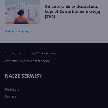
Od autora do orkiestratora.
Copilot Cowork zmieni twoją
pracę
Zobacz
więcej
15 kamieni milowych w
Microsoft AI. Tak rodziła się
sztuczna inteligencja
© 2026 CentrumXP/Onex Group
Wszelkie prawa zastrzeżone
Najnowsze trendy w AI. Co
wydarzy się w 2026 roku w
NASZE SERWISY
sztucznej inteligencji?
Redakcja
Kariera
Każdy komputer z Windows
11 to teraz AI PC dzięki
Copilotowi