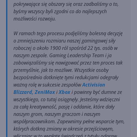
pokrywające się obszary się oraz zadbaliśmy o to,
byśmy wszyscy byli zgodni co do najlepszych
możliwości rozwoju.
W ramach tego procesu podjęliśmy bolesną decyzję
o zmniejszeniu rozmiaru naszej gamingowej siły
roboczej o około 1900 ról spośród 22 tys. osób w
naszym zespole. Gaming Leadership Team i ja
zobowiązaliśmy się nawigować przez ten proces tak
przemyślnie, jak to możliwe. Wszystkie osoby
bezpośrednio dotknięte tymi redukcjami odegrały
ważną rolę w sukcesie zespołów
Activision
Blizzard,
ZeniMax
i
Xbox
i powinny być dumne ze
wszystkiego, co tutaj osiągnęły. Jesteśmy wdzięczni
za całą kreatywność, pasję i oddanie, które dały
naszym grom, naszym graczom i naszym
współpracownikom. Zapewnimy pełne wsparcie tym,
których dotkną zmiany w okresie przejściowym,
wliczając w to wypłatę świadczeń z tytułu odpraw