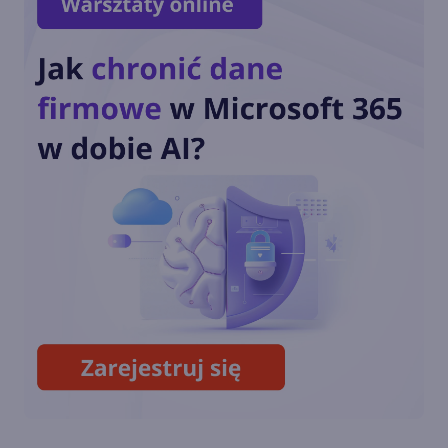
Xbox na Gamescom 2024 -
znamy już szczegóły
Larry Hryb w Unity, szef
marketingu Xbox w Roblox
Microsoft zamyka studia
odpowiedzialne za Prey,
Redfall i nie tylko