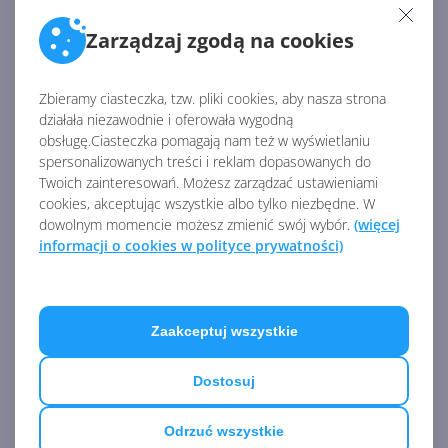
lays-off-1900-employees-from-activision-blizzard-
Zarządzaj zgodą na cookies
zenimax-and-xbox/
Zbieramy ciasteczka, tzw. pliki cookies, aby nasza strona
Źródło:
działała niezawodnie i oferowała wygodną
https://www.neowin.net/news/microsoft-lays-off-
obsługę.Ciasteczka pomagają nam też w wyświetlaniu
spersonalizowanych treści i reklam dopasowanych do
1900-employees-from-activision-blizzard-zenimax-
Twoich zainteresowań. Możesz zarządzać ustawieniami
and-xbox/
cookies, akceptując wszystkie albo tylko niezbędne. W
dowolnym momencie możesz zmienić swój wybór.
(więcej
AKTUALNOŚCI Z KATEGORII XBOX
informacji o cookies w polityce prywatności)
Zaproszenia do znajomych
wróciły w listopadowej
Zaakceptuj wszystkie
aktualizacji Xboksa
Dostosuj
Nowy Bezprzewodowy zestaw
Odrzuć wszystkie
słuchawkowy Xbox z Dolby