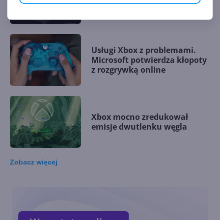
Atmos
Usługi Xbox z problemami.
Microsoft potwierdza kłopoty
z rozgrywką online
Xbox mocno zredukował
emisje dwutlenku węgla
Zobacz
więcej
Kolejne zwolnienia w dziale
Xbox - aż 650 pracowników