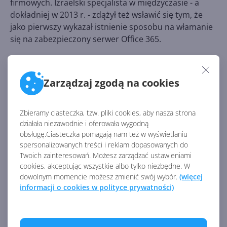
firmowych. Izraelski specjalista w międzyczasie - a
dokładniej w 2013 r. - zdążył też wsławić się tym, że
jako pierwszy wykazał istnienie sposobu na włamanie
się na zabezpieczony serwer Office 365.
Rozwijanie nowych technologii w chmurze zgodnie z
dewizą "
cloud-first, mobile-first
" powinno wiązać się z
Zarządzaj zgodą na cookies
dbałością o bezpieczeństwo. Technologia od Adallom
bez wątpienia przyczyni się do jeszcze lepszego
zabezpieczenia serwerów Microsoftu. Z drugiej strony
Zbieramy ciasteczka, tzw. pliki cookies, aby nasza strona
przejęcie to może ułatwić planowane przez Microsoft
działała niezawodnie i oferowała wygodną
otwarcie centrum cyberbezpieczeństwa w Izraelu.
obsługę.Ciasteczka pomagają nam też w wyświetlaniu
spersonalizowanych treści i reklam dopasowanych do
Twoich zainteresowań. Możesz zarządzać ustawieniami
cookies, akceptując wszystkie albo tylko niezbędne. W
Źródło:
dowolnym momencie możesz zmienić swój wybór.
(więcej
http://www.neowin.net/news/microsoft-acquires-
informacji o cookies w polityce prywatności)
israeli-cloud-security-firm-adallom-addressing-cyber-
threats