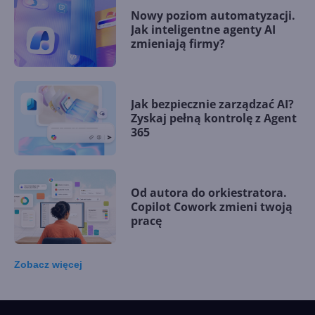
Nowy poziom automatyzacji.
Jak inteligentne agenty AI
zmieniają firmy?
Jak bezpiecznie zarządzać AI?
Zyskaj pełną kontrolę z Agent
365
Od autora do orkiestratora.
Copilot Cowork zmieni twoją
pracę
Zobacz
więcej
15 kamieni milowych w
Microsoft AI. Tak rodziła się
sztuczna inteligencja