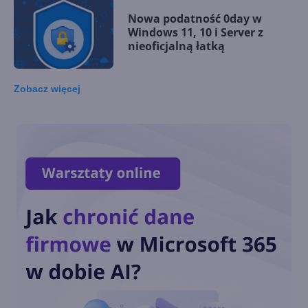
Nowa podatność 0day w
Windows 11, 10 i Server z
nieoficjalną łatką
Zobacz
więcej
3 nowe ulepszenia w
Microsoft Authenticator
Setki Milionów Ataków
Dziennie. Microsoft Zwiększa
wysiłki na rzecz
cyberbezpieczeństwa:
Microsoft rozszerza
dostępność ważnej
aktualizacji Microsoft