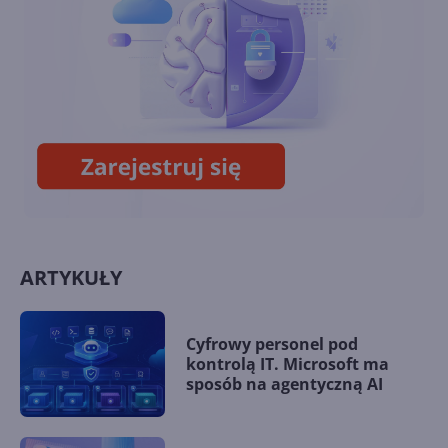
Defender. VPN w pakiecie!
Microsoft Face Check -
weryfikacja twarzy już
dostępna dla firm
ARTYKUŁY
Cyfrowy personel pod
kontrolą IT. Microsoft ma
sposób na agentyczną AI