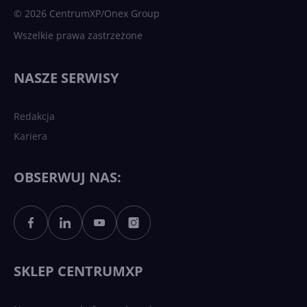
© 2026 CentrumXP/Onex Group
Wszelkie prawa zastrzeżone
Najnowsze trendy w AI. Co
wydarzy się w 2026 roku w
NASZE SERWISY
sztucznej inteligencji?
Redakcja
Kariera
Każdy komputer z Windows
11 to teraz AI PC dzięki
Copilotowi
OBSERWUJ NAS:
Sztuczna inteligencja po
polsku. Dość barier
językowych
SKLEP CENTRUMXP