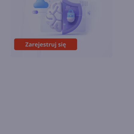
chmury. Microsoft
ogłasza znakomite
wyniki i
superaplikację
Sztuczna inteligencja
wspiera odkrycia
naukowe. OpenAI
startuje z nowym
programem