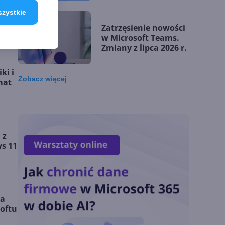
matematycznych
szystkie
Zatrzęsienie nowości
w Microsoft Teams.
Zmiany z lipca 2026 r.
ki i
Zobacz
więcej
mat
Lista zmian w
Microsoft 365 Copilot.
Podsumowanie lipca
2026
 z
ws 11
OpenAI tnie ceny
modeli GPT-5.6.
Odpowiedź na presję
Chin
za
oftu
Miliardy z AI i