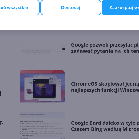
uć wszystkie
Dostosuj
Zaakceptuj w
GOOGLE
Google pozwoli przesyłać pli
zadawać pytania na ich te
ChromeOS skopiował jedną
najlepszych funkcji Windo
j
T-
Google Bard daleko w tyle 
Czatem Bing według Micros