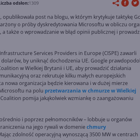
Liczba odsłon:
1309
t, opublikowała post na blogu, w którym krytykuje taktykę G
karżony o próby dyskredytowania Microsoftu w obliczu org
 a także o wprowadzanie w błąd opinii publicznej i prowadz
Infrastructure Services Providers in Europe (CISPE) zawarli
n dolarów, by uniknąć dochodzenia UE. Google prawdopodo
alition w Wielkiej Brytanii i UE, aby prowadzić działania
munikacyjną oraz rekrutuje kilku małych europejskich
 ta nowa organizacja będzie kierowana i w dużej mierze
Microsoftu na polu
przetwarzania w chmurze w Wielkiej
Coalition pomija jakąkolwiek wzmiankę o zaangażowaniu
pośrednio i poprzez pełnomocników – lobbuje u organów
graniczenia na jego rywali w domenie
chmury
 Mając zdolność operacyjną wynoszącą 3500 MW w centrach