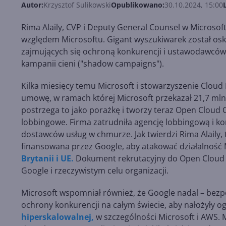
Autor:
Krzysztof Sulikowski
Opublikowano:
30.10.2024, 15:00
Rima Alaily, CVP i Deputy General Counsel w Microsof
względem Microsoftu. Gigant wyszukiwarek został os
zajmujących się ochroną konkurencji i ustawodawców,
kampanii cieni ("shadow campaigns").
Kilka miesięcy temu Microsoft i stowarzyszenie Cloud 
umowę, w ramach której Microsoft przekazał 21,7 ml
postrzega to jako porażkę i tworzy teraz Open Cloud Co
lobbingowe. Firma zatrudniła agencję lobbingową i ko
dostawców usług w chmurze. Jak twierdzi Rima Alaily,
finansowana przez Google, aby atakować działalność 
Brytanii i UE.
Dokument rekrutacyjny do Open Cloud 
Google i rzeczywistym celu organizacji.
Microsoft wspomniał również, że Google nadal – bez
ochrony konkurencji na całym świecie, aby nałożyły o
hiperskalowalnej,
w szczególności Microsoft i AWS.