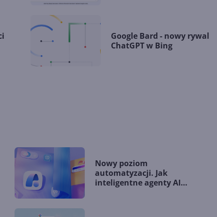
ci
Google Bard - nowy rywal
ChatGPT w Bing
Nowy poziom
automatyzacji. Jak
inteligentne agenty AI
zmieniają firmy?