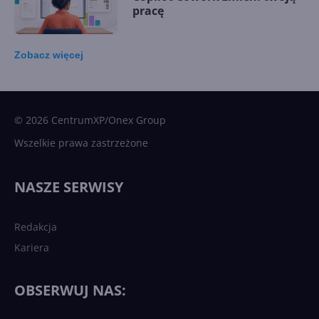
pracę
Zobacz
więcej
15 kamieni milowych w
Microsoft AI. Tak rodziła się
sztuczna inteligencja
© 2026 CentrumXP/Onex Group
Wszelkie prawa zastrzeżone
Najnowsze trendy w AI. Co
wydarzy się w 2026 roku w
NASZE SERWISY
sztucznej inteligencji?
Redakcja
Kariera
Każdy komputer z Windows
11 to teraz AI PC dzięki
Copilotowi
OBSERWUJ NAS: