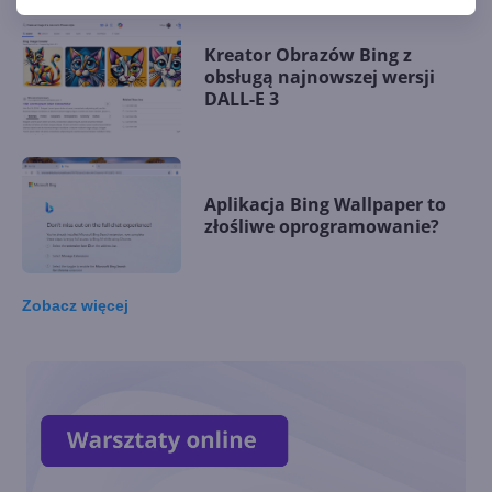
Kreator Obrazów Bing z
obsługą najnowszej wersji
DALL-E 3
Aplikacja Bing Wallpaper to
złośliwe oprogramowanie?
Zobacz
więcej
Tapety Bing teraz jako
aplikacja w Microsoft Store
Generatywna AI w wynikach