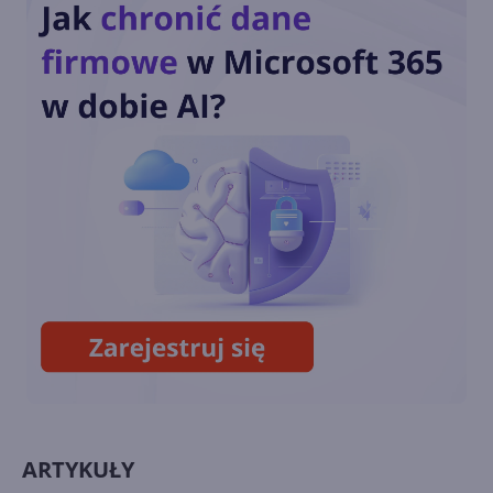
wyszukiwania Bing
Reddit zablokował Bingowi
dostęp do jego treści
Bing ma już 140 mln
użytkowników dziennie.
Mocny wzrost od zeszłego
roku
ARTYKUŁY