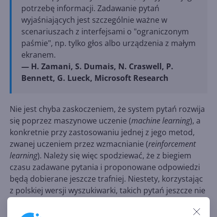
potrzebę informacji. Zadawanie pytań
wyjaśniających jest szczególnie ważne w
scenariuszach z interfejsami o "ograniczonym
paśmie", np. tylko głos albo urządzenia z małym
ekranem.
— H. Zamani, S. Dumais, N. Craswell, P.
Bennett, G. Lueck, Microsoft Research
Nie jest chyba zaskoczeniem, że system pytań rozwija
się poprzez maszynowe uczenie (
machine learning
), a
konkretnie przy zastosowaniu jednej z jego metod,
zwanej uczeniem przez wzmacnianie (
reinforcement
learning
). Należy się więc spodziewać, że z biegiem
czasu zadawane pytania i proponowane odpowiedzi
będą dobierane jeszcze trafniej. Niestety, korzystając
z polskiej wersji wyszukiwarki, takich pytań jeszcze nie
otrzymaliśmy, ale w przypadku Bing to również nie
jest zaskoczeniem.