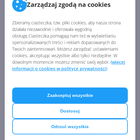
Zarządzaj zgodą na cookies
Źródło:
Zbieramy ciasteczka, tzw. pliki cookies, aby nasza strona
https://www.onmsft.com/news/bing-is-working-on-
działała niezawodnie i oferowała wygodną
ways-to-clarify-your-search-query-by-asking-follow-
obsługę.Ciasteczka pomagają nam też w wyświetlaniu
spersonalizowanych treści i reklam dopasowanych do
up-questions
Twoich zainteresowań. Możesz zarządzać ustawieniami
AKTUALNOŚCI Z KATEGORII BING
cookies, akceptując wszystkie albo tylko niezbędne. W
dowolnym momencie możesz zmienić swój wybór.
(więcej
informacji o cookies w polityce prywatności)
Darmowy generator obrazów
AI w Bing przeszedł na
najnowszy model GPT-4o
Zaakceptuj wszystkie
Dostosuj
Microsoft wycofał
kontrowersyjną aktualizację
Odrzuć wszystkie
DALL-E 3 z Kreatora Obrazów
Bing