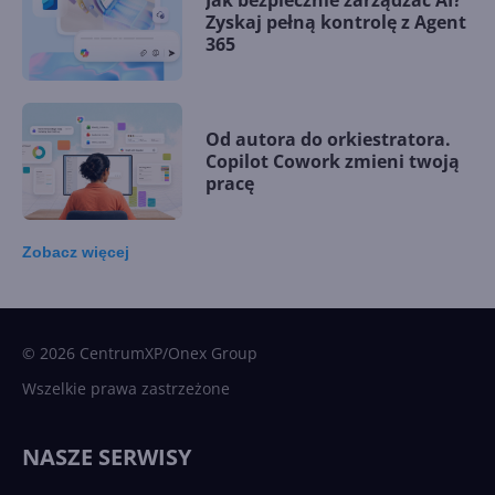
Jak bezpiecznie zarządzać AI?
Zyskaj pełną kontrolę z Agent
365
Od autora do orkiestratora.
Copilot Cowork zmieni twoją
pracę
Zobacz
więcej
15 kamieni milowych w
Microsoft AI. Tak rodziła się
sztuczna inteligencja
© 2026 CentrumXP/Onex Group
Wszelkie prawa zastrzeżone
Najnowsze trendy w AI. Co
wydarzy się w 2026 roku w
NASZE SERWISY
sztucznej inteligencji?