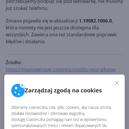
potrzebujemy podpiąć się pod ładowarkę, nie musimy
już szukać telefonu.
Zmiana pojawiła się w aktualizacji
1.19082.1006.0
,
która niestety nie jest jeszcze dostępna dla
wszystkich. Zawiera ona też standardowe poprawki
błędów i działania.
Źródło:
https://mspoweruser.com/microsofts-your-phone-
app-for-windows-10-now-shows-battery-icon-of-your-
smartphone/
Zarządzaj zgodą na cookies
AKTUALNOŚCI Z KATEGORII ANDROID
Zbieramy ciasteczka, tzw. pliki cookies, aby nasza strona
działała niezawodnie i oferowała wygodną
Google blokuje wydanie Xbox
obsługę.Ciasteczka pomagają nam też w wyświetlaniu
Store na Androida
spersonalizowanych treści i reklam dopasowanych do