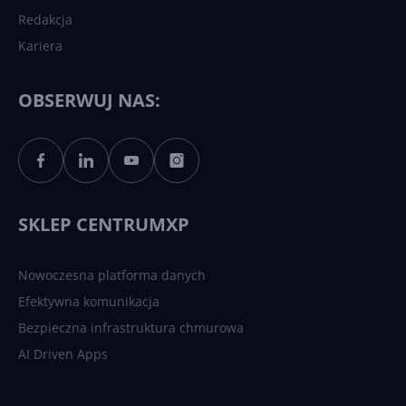
Redakcja
Kariera
Każdy komputer z Windows
11 to teraz AI PC dzięki
Copilotowi
OBSERWUJ NAS:
Sztuczna inteligencja po
polsku. Dość barier
językowych
SKLEP CENTRUMXP
Nowoczesna platforma danych
Efektywna komunikacja
Bezpieczna infrastruktura chmurowa
AI Driven Apps