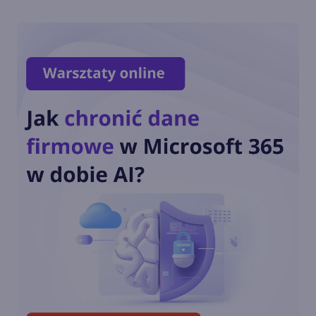
Authenticator Lite w Outlook
już ogólnodostępny
Podpisywanie PDF-ów w
aplikacji Microsoft 365 na
Androida i iOS
SwiftKey na Androida z
możliwością usunięcia
przycisku Bing
Nowy Bing dostępny w
SwiftKey Beta