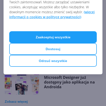
Twoich zainteresowań. Możesz zarządzać ustawieniami
cookies, akceptując wszystkie albo tylko niezbędne. W
dowolnym momencie możesz zmienić swój wybór.
(więcej
informacji o cookies w polityce prywatności)
SwiftKey na Androida
pozwala pisać i dyktować
jednocześnie
Zaakceptuj wszystkie
Dostosuj
SwiftKey zintegrowany z Bing
Image Creator
Odrzuć wszystkie
Microsoft Designer już
dostępny jako aplikacja na
Androida
Zobacz
więcej