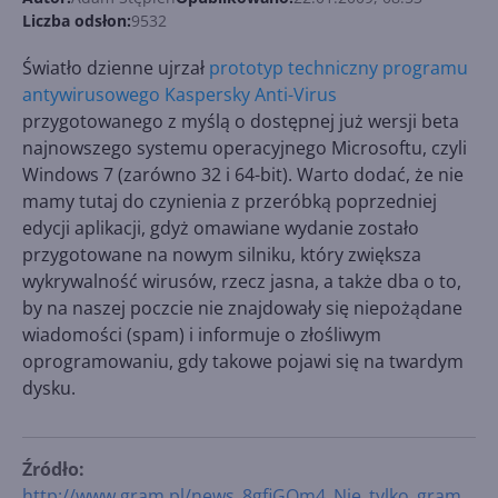
Liczba odsłon:
9532
Światło dzienne ujrzał
prototyp techniczny programu
antywirusowego Kaspersky Anti-Virus
przygotowanego z myślą o dostępnej już wersji beta
najnowszego systemu operacyjnego Microsoftu, czyli
Windows 7 (zarówno 32 i 64-bit). Warto dodać, że nie
mamy tutaj do czynienia z przeróbką poprzedniej
edycji aplikacji, gdyż omawiane wydanie zostało
przygotowane na nowym silniku, który zwiększa
wykrywalność wirusów, rzecz jasna, a także dba o to,
by na naszej poczcie nie znajdowały się niepożądane
wiadomości (spam) i informuje o złośliwym
oprogramowaniu, gdy takowe pojawi się na twardym
dysku.
Źródło:
http://www.gram.pl/news_8gfiGOm4_Nie_tylko_gram_