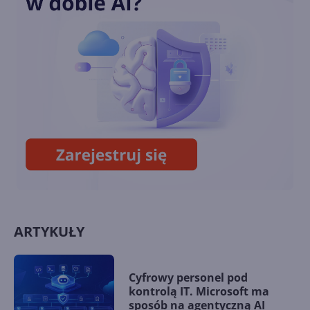
Steam przestanie działać na
Windows 7/8/8.1
To już ostatni Patch Tuesday
dla Windows 7 i Windows 8.1.
Sprawdzamy listy zmian
ARTYKUŁY
Cyfrowy personel pod
kontrolą IT. Microsoft ma
sposób na agentyczną AI