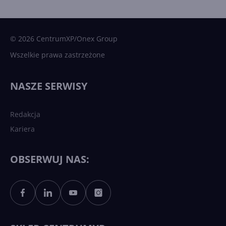
15 kamieni milowych w
Microsoft AI. Tak rodziła się
sztuczna inteligencja
© 2026 CentrumXP/Onex Group
Wszelkie prawa zastrzeżone
Najnowsze trendy w AI. Co
wydarzy się w 2026 roku w
NASZE SERWISY
sztucznej inteligencji?
Redakcja
Kariera
Każdy komputer z Windows
11 to teraz AI PC dzięki
Copilotowi
OBSERWUJ NAS:
Sztuczna inteligencja po
polsku. Dość barier
językowych