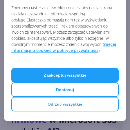
Zbieramy ciasteczka, tzw. pliki cookies, aby nasza strona
działała niezawodnie i oferowała wygodną
obsługę.Ciasteczka pomagają nam też w wyświetlaniu
Nvidia wypuściła aktualizację
spersonalizowanych treści i reklam dopasowanych do
zabezpieczeń dla Windows 7 i
Twoich zainteresowań. Możesz zarządzać ustawieniami
8
cookies, akceptując wszystkie albo tylko niezbędne. W
dowolnym momencie możesz zmienić swój wybór.
(więcej
informacji o cookies w polityce prywatności)
Zobacz
więcej
Nvidia wypuściła nowe
sterowniki dla Windows 7 i 8.x
Zaakceptuj wszystkie
Dostosuj
Tak mógłby wyglądać
Odrzuć wszystkie
Windows 7 w 2024 roku