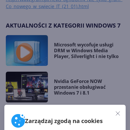
Co_nowego_w_swiecie_IT_(21_01).html
AKTUALNOŚCI Z KATEGORII WINDOWS 7
Microsoft wycofuje usługi
DRM w Windows Media
Player, Silverlight i nie tylko
Nvidia GeForce NOW
przestanie obsługiwać
Windows 7 i 8.1
Zarządzaj zgodą na cookies
Pełna transformacja Windows
10 w Windows 7