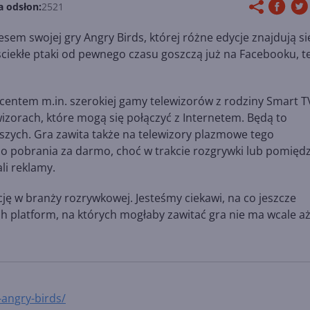
a odsłon:
2521
esem swojej gry Angry Birds, której różne edycje znajdują si
ciekłe ptaki od pewnego czasu goszczą już na Facebooku, t
centem m.in. szerokiej gamy telewizorów z rodziny Smart T
ewizorach, które mogą się połączyć z Internetem. Będą to
ższych. Gra zawita także na telewizory plazmowe tego
do pobrania za darmo, choć w trakcie rozgrywki lub pomięd
i reklamy.
ycję w branży rozrywkowej. Jesteśmy ciekawi, na co jeszcze
ch platform, na których mogłaby zawitać gra nie ma wcale aż
angry-birds/