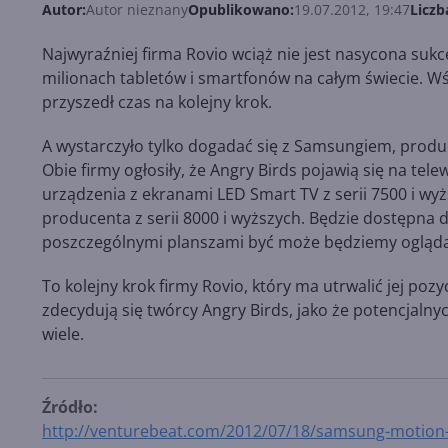
Autor:
Autor nieznany
Opublikowano:
19.07.2012, 19:47
Liczb
Najwyraźniej firma Rovio wciąż nie jest nasycona sukc
milionach tabletów i smartfonów na całym świecie. Wś
przyszedł czas na kolejny krok.
A wystarczyło tylko dogadać się z Samsungiem, produ
Obie firmy ogłosiły, że Angry Birds pojawią się na tel
urządzenia z ekranami LED Smart TV z serii 7500 i wy
producenta z serii 8000 i wyższych. Będzie dostępna 
poszczególnymi planszami być może będziemy oglądal
To kolejny krok firmy Rovio, który ma utrwalić jej poz
zdecydują się twórcy Angry Birds, jako że potencjalny
wiele.
Źródło:
http://venturebeat.com/2012/07/18/samsung-motion-