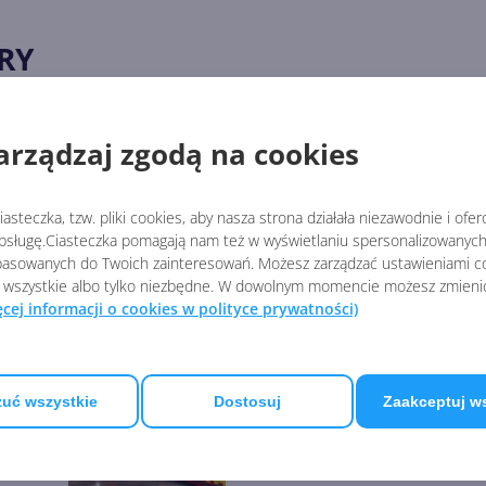
RY
4:
arządzaj zgodą na cookies
Gracze Minecrafta odtworzy
ch
spory fragment Nowego Jo
asteczka, tzw. pliki cookies, aby nasza strona działała niezawodnie i ofe
sługę.Ciasteczka pomagają nam też w wyświetlaniu spersonalizowanych 
asowanych do Twoich zainteresowań. Możesz zarządzać ustawieniami co
 wszystkie albo tylko niezbędne. W dowolnym momencie możesz zmieni
24
Microsoft wypuści dokume
ęcej informacji o cookies w polityce prywatności)
pracach nad S.T.A.L.K.E.R. 
uć wszystkie
Dostosuj
Zaakceptuj w
Microsoft Flight Simulator 
trafi na Xbox i PC w listopa