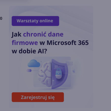
klienci budują
przewagę dzięki AI
00
Microsoft udostępnia
silnik GitHub Copilot
w Copilot Studio
OpenAI zapowiada
model Astra.
Rozwiązał 10 starych
problemów
matematycznych
Zatrzęsienie nowości
w Microsoft Teams.
Zmiany z lipca 2026 r.