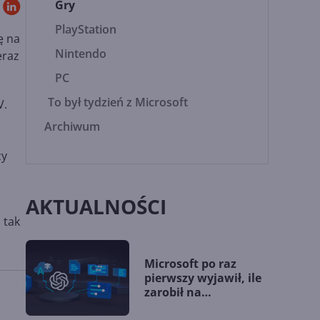
Gry
PlayStation
ę na
Nintendo
eraz
PC
To był tydzień z Microsoft
V.
Archiwum
zy
AKTUALNOŚCI
 tak
Microsoft po raz
pierwszy wyjawił, ile
zarobił na
współpracy z OpenAI