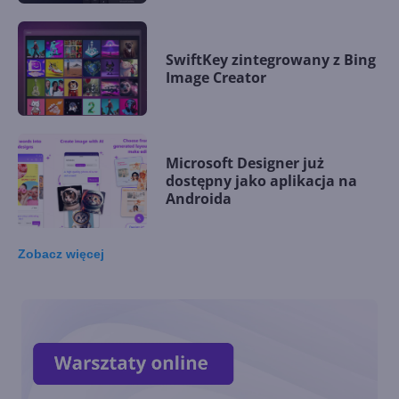
SwiftKey zintegrowany z Bing
Image Creator
Microsoft Designer już
dostępny jako aplikacja na
Androida
Zobacz
więcej
Authenticator Lite w Outlook
już ogólnodostępny
Podpisywanie PDF-ów w