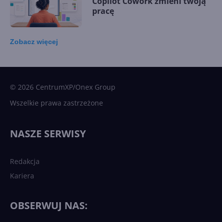
Copilot Cowork zmieni twoją
pracę
Zobacz
więcej
15 kamieni milowych w
Microsoft AI. Tak rodziła się
sztuczna inteligencja
© 2026 CentrumXP/Onex Group
Wszelkie prawa zastrzeżone
Najnowsze trendy w AI. Co
wydarzy się w 2026 roku w
NASZE SERWISY
sztucznej inteligencji?
Redakcja
Kariera
Każdy komputer z Windows
11 to teraz AI PC dzięki
Copilotowi
OBSERWUJ NAS: