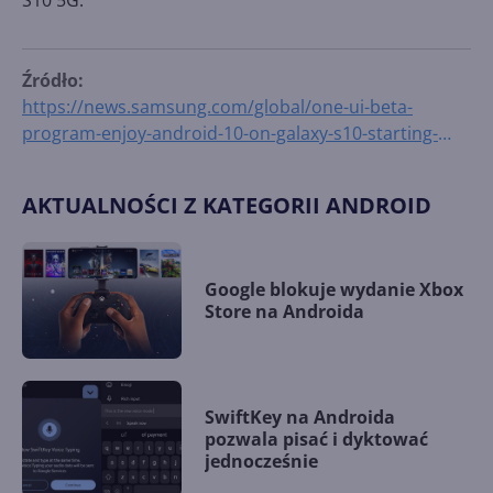
Źródło:
https://news.samsung.com/global/one-ui-beta-
program-enjoy-android-10-on-galaxy-s10-starting-
today
AKTUALNOŚCI Z KATEGORII ANDROID
Google blokuje wydanie Xbox
Store na Androida
SwiftKey na Androida
pozwala pisać i dyktować
jednocześnie