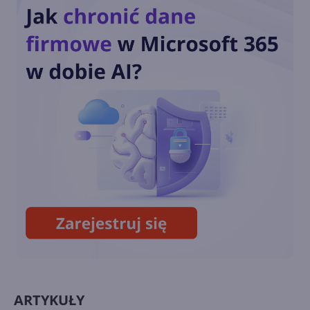
aplikacji Microsoft 365 na
Androida i iOS
SwiftKey na Androida z
możliwością usunięcia
przycisku Bing
Nowy Bing dostępny w
SwiftKey Beta
ARTYKUŁY