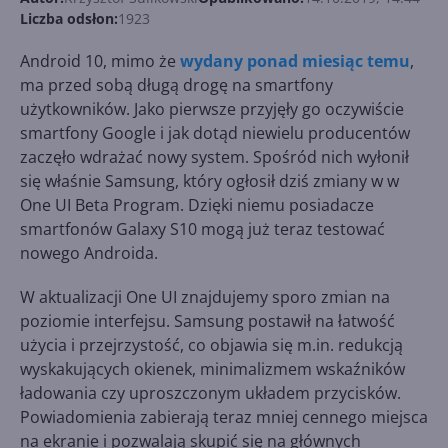
Liczba odsłon:
1923
Android 10, mimo że
wydany ponad miesiąc temu
,
ma przed sobą długą drogę na smartfony
użytkowników. Jako pierwsze przyjęły go oczywiście
smartfony Google i jak dotąd niewielu producentów
zaczęło wdrażać nowy system. Spośród nich wyłonił
się właśnie Samsung, który ogłosił dziś zmiany w w
One UI Beta Program. Dzięki niemu posiadacze
smartfonów Galaxy S10 mogą już teraz testować
nowego Androida.
W aktualizacji One UI znajdujemy sporo zmian na
poziomie interfejsu. Samsung postawił na łatwość
użycia i przejrzystość, co objawia się m.in. redukcją
wyskakujących okienek, minimalizmem wskaźników
ładowania czy uproszczonym układem przycisków.
Powiadomienia zabierają teraz mniej cennego miejsca
na ekranie i pozwalają skupić się na głównych