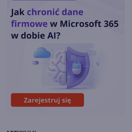
Wystartowała rejestracja na
Microsoft Ignite 2024
Jak zarabia Microsoft? Raport
finansowy za FY24 Q4 i
podsumowanie roku
Microsoft i Google pobierają
więcej prądu niż ponad 100
krajów