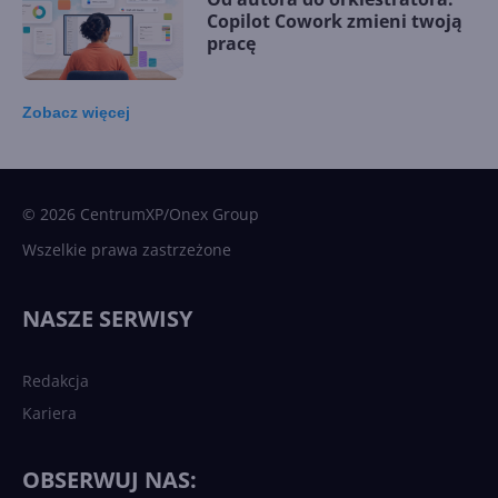
Copilot Cowork zmieni twoją
pracę
Zobacz
więcej
15 kamieni milowych w
Microsoft AI. Tak rodziła się
sztuczna inteligencja
© 2026 CentrumXP/Onex Group
Wszelkie prawa zastrzeżone
Najnowsze trendy w AI. Co
wydarzy się w 2026 roku w
NASZE SERWISY
sztucznej inteligencji?
Redakcja
Kariera
Każdy komputer z Windows
11 to teraz AI PC dzięki
Copilotowi
OBSERWUJ NAS: