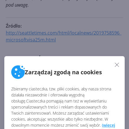
pod uwagę.
Źródło:
http://seattletimes.com/html/localnews/2019758596_
microsoftvisa25m.html
AKTUALNOŚCI Z KATEGORII MICROSOFT
Zarządzaj zgodą na cookies
Sądowy spór o wydatki
Microsoftu na AI. Udziałowcy
Zbieramy ciasteczka, tzw. pliki cookies, aby nasza strona
żądają wyjaśnień
działała niezawodnie i oferowała wygodną
obsługę.Ciasteczka pomagają nam też w wyświetlaniu
spersonalizowanych treści i reklam dopasowanych do
Twoich zainteresowań. Możesz zarządzać ustawieniami
Na czym teraz zarabia
cookies, akceptując wszystkie albo tylko niezbędne. W
Microsoft? Raport finansowy
dowolnym momencie możesz zmienić swój wybór.
za FY25 Q1
(więcej