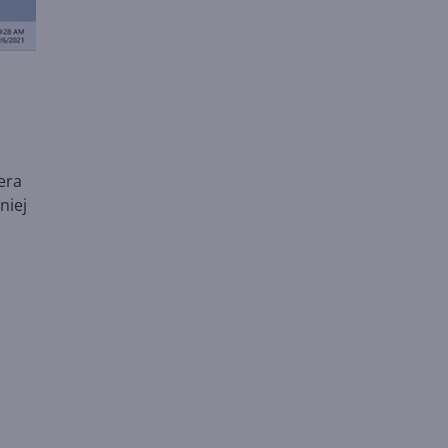
era
niej