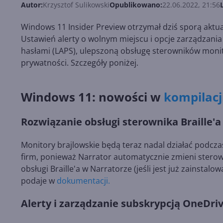
Autor:
Krzysztof Sulikowski
Opublikowano:
22.06.2022, 21:56
Windows 11 Insider Preview otrzymał dziś sporą aktu
Ustawień alerty o wolnym miejscu i opcje zarządzania
hasłami (LAPS), ulepszoną obsługę sterowników monito
prywatności. Szczegóły poniżej.
Windows 11: nowości w
kompilacj
Rozwiązanie obsługi sterownika Braille'
Monitory brajlowskie będą teraz nadal działać podcz
firm, ponieważ Narrator automatycznie zmieni sterown
obsługi Braille'a w Narratorze (jeśli jest już zainstal
podaje w
dokumentacji.
Alerty i zarządzanie subskrypcją OneDri