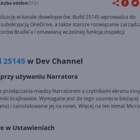
Liczba odsłon:
3131
alizację w kanale deweloperów. Build 25145 wprowadza do
 subskrypcją OneDrive, a także starsze rozwiązanie zarządz
rów Braille'a i omawianą wcześniej funkcję inspekcji
i 25145
w Dev Channel
a przy używaniu Narratora
as przełączania między Narratorem a czytnikami ekranu inn
iki brajlowskie. Wymagane jest do tego usunięcie bieżącej
owana) i zainstalowanie jej na nowo. Więcej na ten temat Micro
ve w Ustawieniach