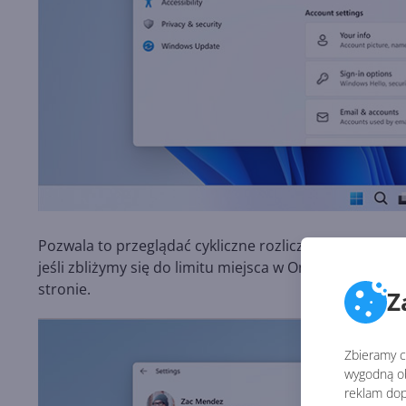
Pozwala to przeglądać cykliczne rozliczenia, metody 
jeśli zbliżymy się do limitu miejsca w OneDrive lub 
stronie.
Z
Zbieramy ci
wygodną ob
reklam dop