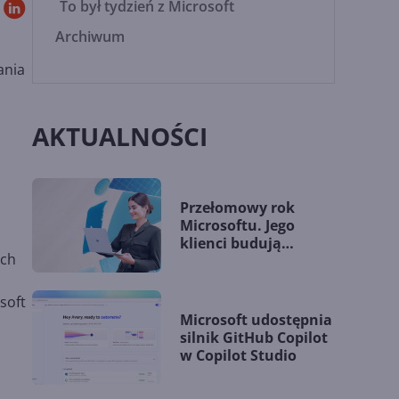
To był tydzień z Microsoft
Archiwum
ania
AKTUALNOŚCI
Przełomowy rok
Microsoftu. Jego
klienci budują
ych
przewagę dzięki AI
soft
Microsoft udostępnia
silnik GitHub Copilot
w Copilot Studio