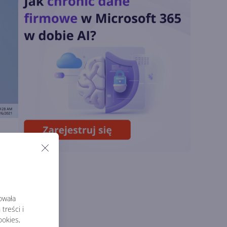
Odpowiedź na presję
Chin
Miliardy z AI i
chmury. Microsoft
ogłasza znakomite
wyniki i
superaplikację
Sztuczna inteligencja
wspiera odkrycia
naukowe. OpenAI
dto,
startuje z nowym
ej
programem
rowała
treści i
okies,