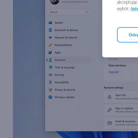
akceptując
wybór.
(wi
Odrz