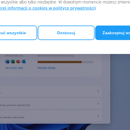
 wszystkie albo tylko niezbędne. W dowolnym momencie możesz zmieni
ęcej informacji o cookies w polityce prywatności)
uć wszystkie
Dostosuj
Zaakceptuj w