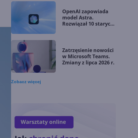
OpenAI zapowiada
model Astra.
Rozwiązał 10 starych
problemów
matematycznych
Zatrzęsienie nowości
w Microsoft Teams.
Zmiany z lipca 2026 r.
Zobacz
więcej
Lista zmian w
Microsoft 365 Copilot.
Podsumowanie lipca
2026
OpenAI tnie ceny
modeli GPT-5.6.