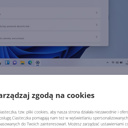
płatności i wykorzystania miejsca na dysku w chmurze. Pona
go przekroczymy, zostaniemy o tym poinformowani na tej sam
arządzaj zgodą na cookies
asteczka, tzw. pliki cookies, aby nasza strona działała niezawodnie i ofe
sługę.Ciasteczka pomagają nam też w wyświetlaniu spersonalizowanych 
asowanych do Twoich zainteresowań. Możesz zarządzać ustawieniami co