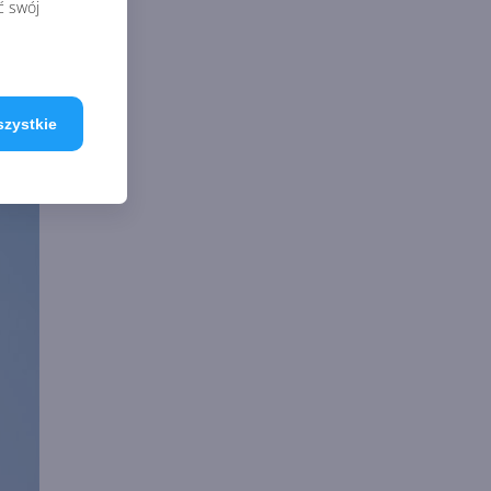
ć swój
szystkie