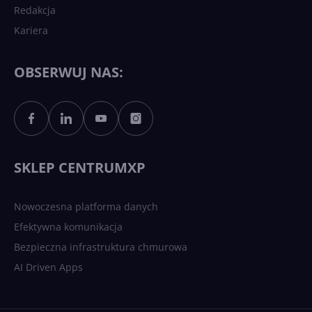
Redakcja
Kariera
Każdy komputer z Windows
11 to teraz AI PC dzięki
Copilotowi
OBSERWUJ NAS:
Sztuczna inteligencja po
polsku. Dość barier
językowych
SKLEP CENTRUMXP
Nowoczesna platforma danych
Efektywna komunikacja
Bezpieczna infrastruktura chmurowa
AI Driven Apps