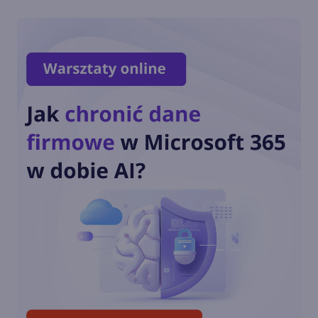
zapowiadanej funkcji
Copilota w Windows 11. Co go
zniechęciło?
Windows 11 staje się
platformą dla AI i agentów.
Nowości na Ignite 2025
Nowe funkcje AI w Windows
11
Recall - flagowa funkcja AI w
Windows 11 w końcu wydana