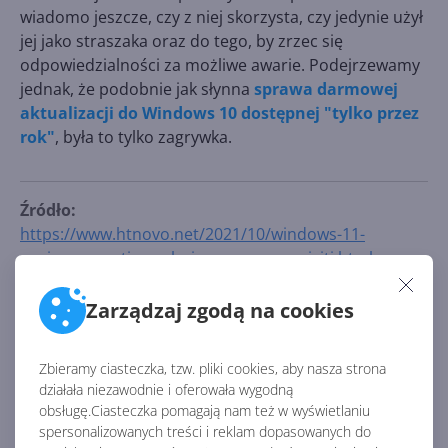
wiadomo jeszcze, czy z niej skorzysta, czy jedynie użył
jej jako straszaka oraz do tego, by zrzec się
odpowiedzialności za możliwe awarie. Podejrzewamy
jednak, że podobnie jak słynna
sprawa darmowej
aktualizacji do Windows 10 dostępnej "tylko przez
rok"
, była to tylko zagrywka.
Źródło:
https://www.htnovo.net/2021/10/windows-11-
aggiornamenti-regolari-pc-senza-requisiti.html
Zarządzaj zgodą na cookies
AKTUALNOŚCI Z KATEGORII WINDOWS 11
Zbieramy ciasteczka, tzw. pliki cookies, aby nasza strona
Windows będzie
działała niezawodnie i oferowała wygodną
bezpieczniejszy. AI
obsługę.Ciasteczka pomagają nam też w wyświetlaniu
przyspiesza wykrywanie
spersonalizowanych treści i reklam dopasowanych do