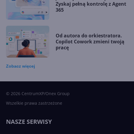
Zyskaj pełną kontrolę z Agent
365
Od autora do orkiestratora.
Copilot Cowork zmieni twoją
pracę
Zobacz
więcej
15 kamieni milowych w
Microsoft AI. Tak rodziła się
sztuczna inteligencja
© 2026 CentrumXP/Onex Group
Wszelkie prawa zastrzeżone
Najnowsze trendy w AI. Co
wydarzy się w 2026 roku w
NASZE SERWISY
sztucznej inteligencji?