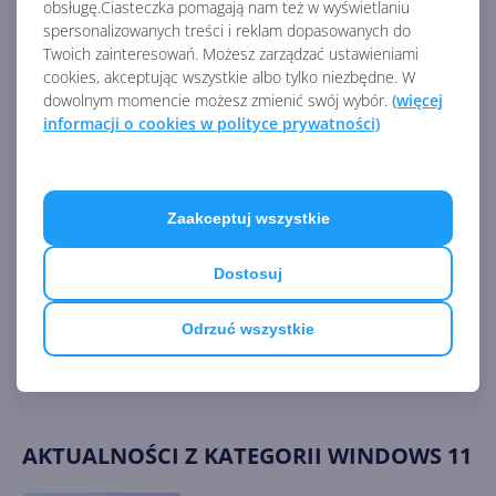
obsługę.Ciasteczka pomagają nam też w wyświetlaniu
/all
spersonalizowanych treści i reklam dopasowanych do
Twoich zainteresowań. Możesz zarządzać ustawieniami
dism /online /enable-feature /featurename:WCF-
cookies, akceptując wszystkie albo tylko niezbędne. W
HTTP-Activation
dowolnym momencie możesz zmienić swój wybór.
(więcej
dism /online /enable-feature /featurename:WCF-
informacji o cookies w polityce prywatności)
NonHTTP-Activation
Zaakceptuj wszystkie
Listę zmian w dzisiejszych aktualizacjach Windows 10
możecie sprawdzić
tutaj
.
Dostosuj
Źródło:
Odrzuć wszystkie
https://support.microsoft.com/en-us/topic/june-14-
2022-kb5014697-os-build-22000-739-cd3aaa0b-a8da-
44a0-a778-dfb6f1d9ea11
AKTUALNOŚCI Z KATEGORII WINDOWS 11