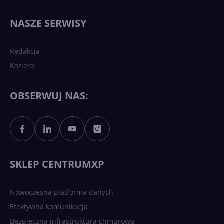
Najnowsze trendy w AI. Co
wydarzy się w 2026 roku w
NASZE SERWISY
sztucznej inteligencji?
Redakcja
Kariera
Każdy komputer z Windows
11 to teraz AI PC dzięki
Copilotowi
OBSERWUJ NAS:
Sztuczna inteligencja po
polsku. Dość barier
językowych
SKLEP CENTRUMXP
Nowoczesna platforma danych
Efektywna komunikacja
Bezpieczna infrastruktura chmurowa