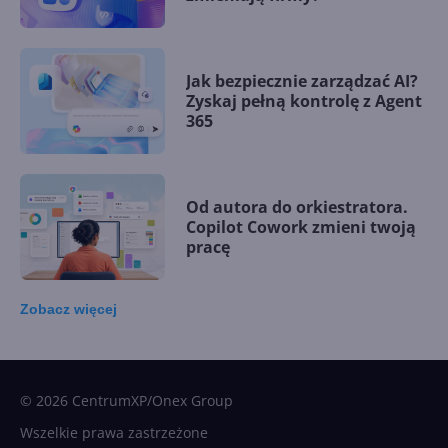
Jak bezpiecznie zarządzać AI?
Zyskaj pełną kontrolę z Agent
365
Od autora do orkiestratora.
Copilot Cowork zmieni twoją
pracę
Zobacz
więcej
15 kamieni milowych w
Microsoft AI. Tak rodziła się
sztuczna inteligencja
© 2026 CentrumXP/Onex Group
Wszelkie prawa zastrzeżone