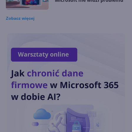
Microsoft nie widzi problemu
Zobacz
więcej
Microsoft rezygnuje z
zapowiadanej funkcji
Copilota w Windows 11. Co go
zniechęciło?
Windows 11 staje się
platformą dla AI i agentów.
Nowości na Ignite 2025
Nowe funkcje AI w Windows
11