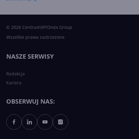
15 kamieni milowych w
Microsoft AI. Tak rodziła się
sztuczna inteligencja
© 2026 CentrumXP/Onex Group
Wszelkie prawa zastrzeżone
Najnowsze trendy w AI. Co
wydarzy się w 2026 roku w
NASZE SERWISY
sztucznej inteligencji?
Redakcja
Kariera
Każdy komputer z Windows
11 to teraz AI PC dzięki
Copilotowi
OBSERWUJ NAS:
Sztuczna inteligencja po
polsku. Dość barier
językowych