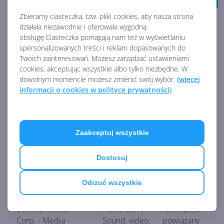
Zbieramy ciasteczka, tzw. pliki cookies, aby nasza strona
Poprawia
Surface
działała niezawodnie i oferowała wygodną
stabilność
Surface – Firmware
System
obsługę.Ciasteczka pomagają nam też w wyświetlaniu
systemu i
spersonalizowanych treści i reklam dopasowanych do
– 14.310.139.0
Aggregator –
raportowanie
Twoich zainteresowań. Możesz zarządzać ustawieniami
Firmware
telemetrii.
cookies, akceptując wszystkie albo tylko niezbędne. W
dowolnym momencie możesz zmienić swój wybór.
(więcej
Realtek
Poprawia
informacji o cookies w polityce prywatności)
Realtek
Hardware
wydajność
Semiconductor
Support
audio
Corp. -
Application -
podczas
SoftwareComponent
Zaakceptuj wszystkie
Software
streamowania
- 11.0.6000.92
components
treści.
Dostosuj
Poprawia
Odrzuć wszystkie
Realtek High
działanie
Realtek
Definition
audio i
Semiconductor
Audio (SST) -
rozwiązuje
Corp. - Media -
Sound, video,
powiązany