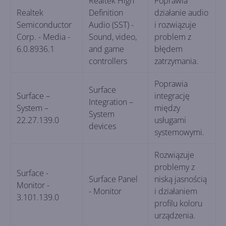
Realtek High
Poprawia
Realtek
Definition
działanie audio
Semiconductor
Audio (SST) -
i rozwiązuje
Corp. - Media -
Sound, video,
problem z
6.0.8936.1
and game
błędem
controllers
zatrzymania.
Poprawia
Surface
Surface –
integrację
Integration –
System –
między
System
22.27.139.0
usługami
devices
systemowymi.
Rozwiązuje
problemy z
Surface -
Surface Panel
niską jasnością
Monitor -
- Monitor
i działaniem
3.101.139.0
profilu koloru
urządzenia.