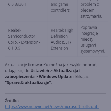
6.0.8936.1
and game
problem z
controllers
błędem
zatrzymania.
Poprawia
Realtek
Realtek High
integrację
Semiconductor
Definition
między
Corp. - Extension -
Audio (SST)
usługami
6.1.0.6
Extension
systemowymi.
Aktualizacje firmware'u można jak zwykle pobrać,
udając się do
Ustawień > Aktualizacja i
zabezpieczenia > Windows Update
i klikając
"Sprawdź aktualizacje"
.
Źródło:
https://www.neowin.net/news/microsoft-rolls-out-