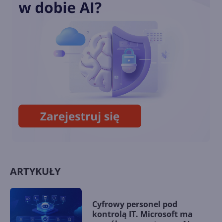
Surface Pro 10 for Business
oficjalnie zaprezentowany
New Era of Work with Copilot
- Microsoft zapowiedział event
na 21 marca
ARTYKUŁY
Cyfrowy personel pod
kontrolą IT. Microsoft ma