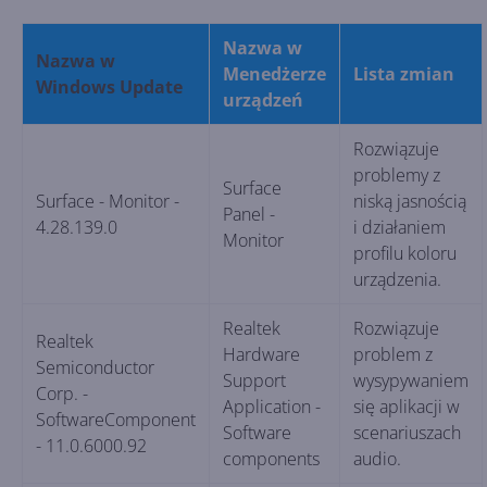
Nazwa w
Nazwa w
Menedżerze
Lista zmian
Windows Update
urządzeń
Rozwiązuje
problemy z
Surface
Surface - Monitor -
niską jasnością
Panel -
4.28.139.0
i działaniem
Monitor
profilu koloru
urządzenia.
Realtek
Rozwiązuje
Realtek
Hardware
problem z
Semiconductor
Support
wysypywaniem
Corp. -
Application -
się aplikacji w
SoftwareComponent
Software
scenariuszach
- 11.0.6000.92
components
audio.