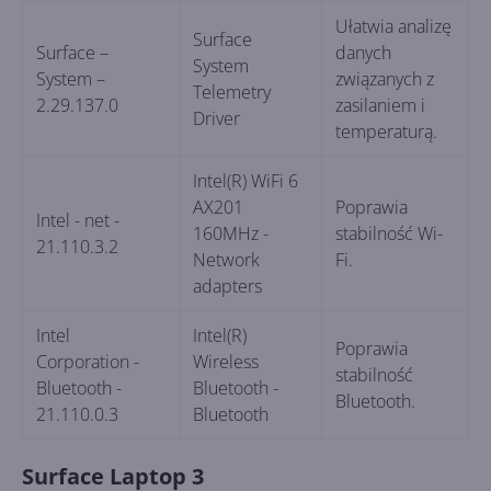
Ułatwia analizę
Surface
Surface –
danych
System
System –
związanych z
Telemetry
2.29.137.0
zasilaniem i
Driver
temperaturą.
Intel(R) WiFi 6
AX201
Poprawia
Intel - net -
160MHz -
stabilność Wi-
21.110.3.2
Network
Fi.
adapters
Intel
Intel(R)
Poprawia
Corporation -
Wireless
stabilność
Bluetooth -
Bluetooth -
Bluetooth.
21.110.0.3
Bluetooth
Surface Laptop 3