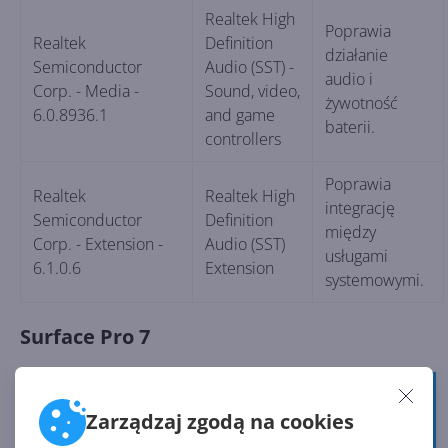
Realtek High
Poprawia
Realtek
Definition
działanie
Semiconductor
Audio (SST) -
audio i
Corp. - Media -
Sound, video,
żywotność
6.0.8936.1
and game
baterii.
controllers
Poprawia
Realtek
Realtek High
integrację
Semiconductor
Definition
między
Corp. - Extension -
Audio (SST)
usługami
6.1.0.6
Extension
systemowymi.
Surface Pro 7
Nazwa w
Nazwa w
Menedżerze
Lista zmian
Zarządzaj zgodą na cookies
Windows Update
urządzeń