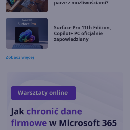
parze z możliwościami?
Surface Pro 11th Edition,
Copilot+ PC oficjalnie
zapowiedziany
Zobacz
więcej
ARM/AI PCs z Windows 11
wydajniejsze od MacBooków
Surface Pro Keyboard z
dużymi znakami i akcesoria
adaptacyjne dla firm