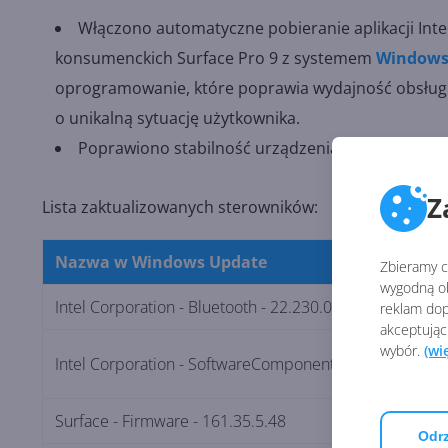
Włączono automatyczne pobieranie aplikacji Inte
konsumenckich Surface Pro 9 z systemem
Windows
oprogramowanie, które poprawia wydajność obsługi 
o unikalną sytuację użytkownika.
Poprawiono stabilność urządzenia i niezawodn
Z
Lista zaktualizowanych sterowników:
Nazwa w Windows Update
Zbieramy ci
wygodną ob
Intel Corporation - Bluetooth - 22.230.0.2
reklam dop
akceptując
wybór.
(wi
Intel Corporation - SoftwareComponent - 2.1123.505.3
Surface - Firmware - 161.35.5.48
Odrz