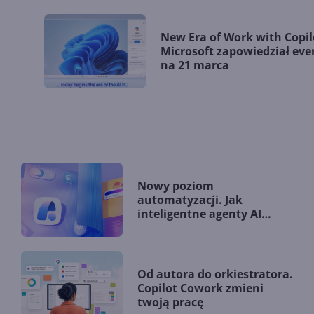
New Era of Work with Copilo
Microsoft zapowiedział eve
na 21 marca
Nowy poziom
automatyzacji. Jak
inteligentne agenty AI
zmieniają firmy?
Od autora do orkiestratora.
Copilot Cowork zmieni
twoją pracę