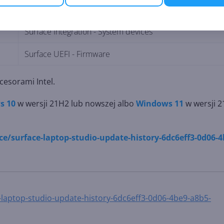
Intel(R) Wi-Fi 6E AX211 160MHz - Network adapters
Surface Integration - System devices
Surface UEFI - Firmware
cesorami Intel.
s 10
w wersji 21H2 lub nowszej albo
Windows 11
w wersji 
e/surface-laptop-studio-update-history-6dc6eff3-0d06-4
-laptop-studio-update-history-6dc6eff3-0d06-4be9-a8b5-