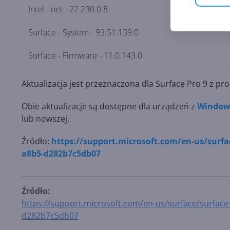
Intel - net - 22.230.0.8
Surface - System - 93.51.139.0
Surface - Firmware - 11.0.143.0
Aktualizacja jest przeznaczona dla Surface Pro 9 z pro
Obie aktualizacje są dostępne dla urządzeń z
Window
lub nowszej.
Źródło:
https://support.microsoft.com/en-us/surfac
a8b5-d282b7c5db07
Źródło:
https://support.microsoft.com/en-us/surface/surface
d282b7c5db07