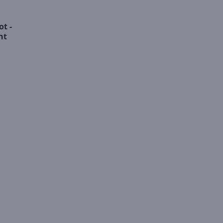
t -
nt