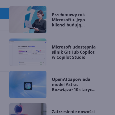
Przełomowy rok
Microsoftu. Jego
klienci budują
przewagę dzięki AI
Microsoft udostępnia
silnik GitHub Copilot
w Copilot Studio
OpenAI zapowiada
model Astra.
Rozwiązał 10 starych
problemów
matematycznych
Zatrzęsienie nowości