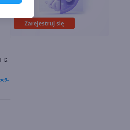
Sztuczna inteligencja
wspiera odkrycia
naukowe. OpenAI
startuje z nowym
programem
21H2
be9-