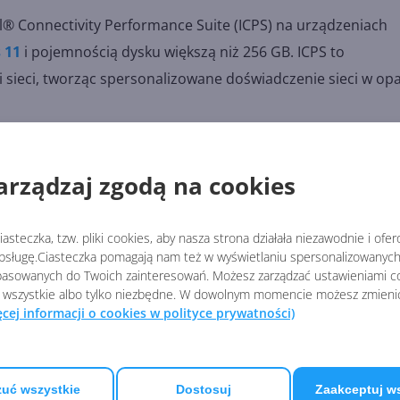
l® Connectivity Performance Suite (ICPS) na urządzeniach
 11
i pojemnością dysku większą niż 256 GB. ICPS to
sieci, tworząc spersonalizowane doświadczenie sieci w opa
ość połączenia bezprzewodowego.
arządzaj zgodą na cookies
Nazwa w Menedżerze urządzeń
asteczka, tzw. pliki cookies, aby nasza strona działała niezawodnie i ofe
sługę.Ciasteczka pomagają nam też w wyświetlaniu spersonalizowanych 
Intel(R) Wireless Bluetooth® - Bluetooth
asowanych do Twoich zainteresowań. Możesz zarządzać ustawieniami co
 wszystkie albo tylko niezbędne. W dowolnym momencie możesz zmieni
ęcej informacji o cookies w polityce prywatności)
Intel(R) Connectivity Performance Suite - Software
components
Surface TCON - Firmware
uć wszystkie
Dostosuj
Zaakceptuj w