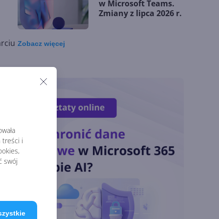
w Microsoft Teams.
Zmiany z lipca 2026 r.
rciu
Zobacz
więcej
Lista zmian w
Microsoft 365 Copilot.
Podsumowanie lipca
2026
OpenAI tnie ceny
modeli GPT-5.6.
rowała
Odpowiedź na presję
treści i
Chin
okies,
ć swój
Miliardy z AI i
chmury. Microsoft
ogłasza znakomite
wyniki i
szystkie
superaplikację