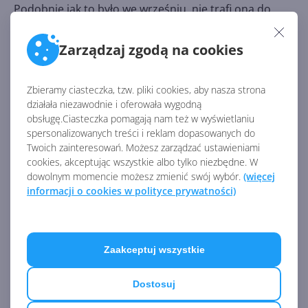
Podobnie jak to było we wrześniu, nie trafi ona do
wszystkich, lecz tylko do tych, których komputery
zostały zaklasyfikowane przez algorytmy jako takie,
Zarządzaj zgodą na cookies
którym może przydać się
dodatkowa pomoc przy
instalacji May 2019 Update.
Zbieramy ciasteczka, tzw. pliki cookies, aby nasza strona
działała niezawodnie i oferowała wygodną
obsługę.Ciasteczka pomagają nam też w wyświetlaniu
Źródło:
spersonalizowanych treści i reklam dopasowanych do
https://mspoweruser.com/microsoft-re-issues-
Twoich zainteresowań. Możesz zarządzać ustawieniami
kb4023057-in-a-renewed-push-to-get-pcs-on-the-
cookies, akceptując wszystkie albo tylko niezbędne. W
windows-may-2019-update/
dowolnym momencie możesz zmienić swój wybór.
(więcej
informacji o cookies w polityce prywatności)
AKTUALNOŚCI Z KATEGORII WINDOWS 10
Aktualizacja bezpieczeństwa
Zaakceptuj wszystkie
Windows 10 22H2 w
grudniowym Patch Tuesday
Dostosuj