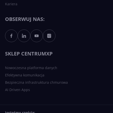
Kariera
Każdy komputer z Windows
11 to teraz AI PC dzięki
Copilotowi
OBSERWUJ NAS:
Sztuczna inteligencja po
polsku. Dość barier
językowych
SKLEP CENTRUMXP
Nowoczesna platforma danych
Efektywna komunikacja
Bezpieczna infrastruktura chmurowa
AI Driven Apps
Jesteśmy częścią: