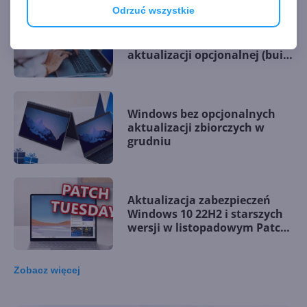
Odrzuć wszystkie
Windows 10 22H2 z
poprawkami w listopadowej
aktualizacji opcjonalnej (build
19045.5198)
Windows bez opcjonalnych
aktualizacji zbiorczych w
grudniu
Aktualizacja zabezpieczeń
Windows 10 22H2 i starszych
wersji w listopadowym Patch
Tuesday
Zobacz
więcej
Windows 10 LTSC z obsługą
nowych procesorów i