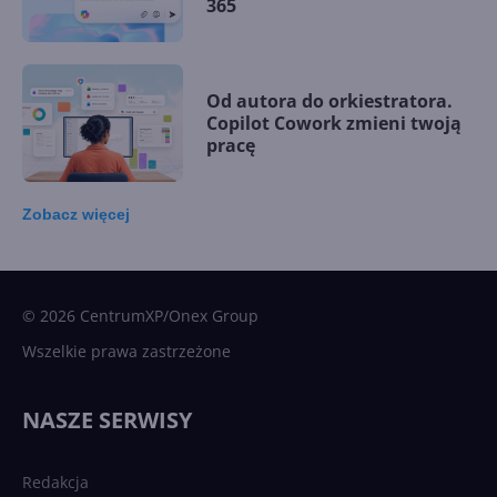
365
Od autora do orkiestratora.
Copilot Cowork zmieni twoją
pracę
Zobacz
więcej
15 kamieni milowych w
Microsoft AI. Tak rodziła się
sztuczna inteligencja
© 2026 CentrumXP/Onex Group
Wszelkie prawa zastrzeżone
Najnowsze trendy w AI. Co
wydarzy się w 2026 roku w
NASZE SERWISY
sztucznej inteligencji?
Redakcja