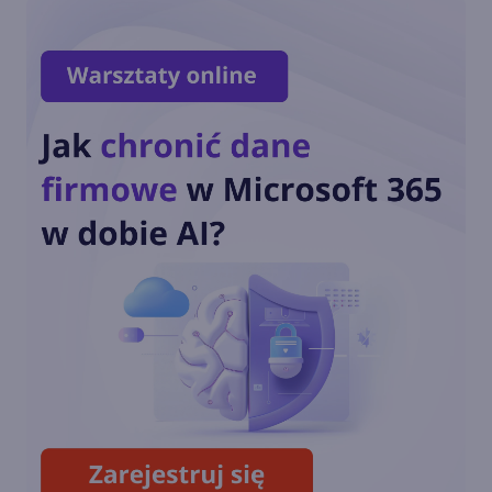
wsparciem do 2027 r.
Dziś ostatnia szansa na
pobranie Paint 3D
Przedłużone wsparcie
Windows 10 również dla
konsumentów. Ile będzie
kosztować?
Październikowa aktualizacja
opcjonalna Windows 10 22H2
(build 19045.5073)